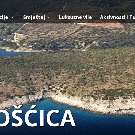
cije
Smještaj
Luksuzne vile
Aktivnosti i T
OŠĆICA