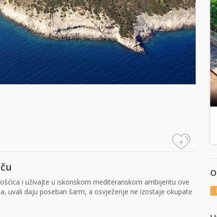
+
aču
O
alu Vošćica i uživajte u iskonskom mediteranskom ambijentu ove
ala, uvali daju poseban šarm, a osvježenje ne izostaje okupate