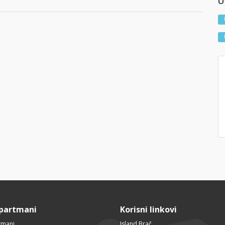
Uv
Apartmani
Korisni linkovi
tmani
Island Brač