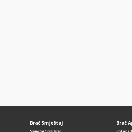
Brač Smještaj
Brač 
Smještaj Otok Brač
Bol Apar