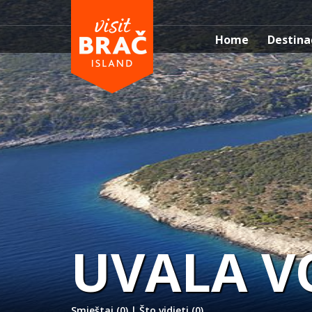
Home
Destina
UVALA V
Smještaj (0)
|
Što vidjeti (0)