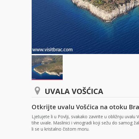
UVALA VOŠĆICA
Otkrijte uvalu Vošćica na otoku Br
Ljetujete li u Povlji, svakako zavirite u obližnju uv
tihe uvale. Maslinici i vinogradi koji sežu do samog ž
li se u kristalno čistom moru.