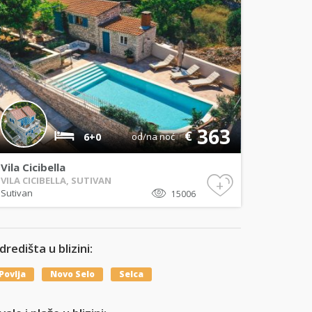
363
€
6+0
od/na noć
Vila Cicibella
VILA CICIBELLA, SUTIVAN
+
Sutivan
15006
dredišta u blizini:
Povlja
Novo Selo
Selca