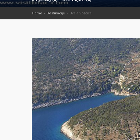
Home
Destinacije
Uvala Vošćica