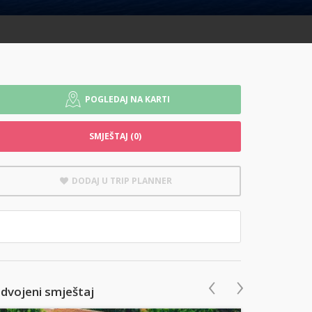
POGLEDAJ NA KARTI
SMJEŠTAJ (0)
DODAJ U TRIP PLANNER
‹
›
zdvojeni smještaj