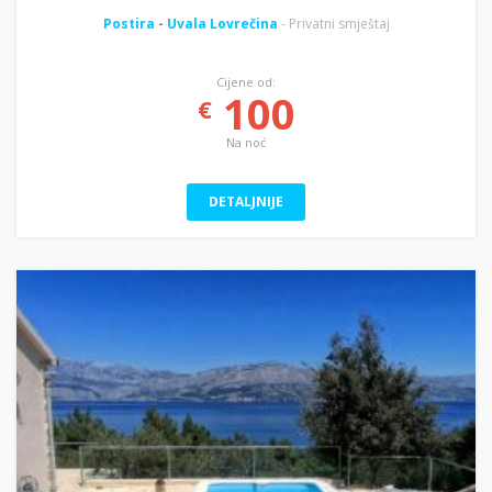
Postira
-
Uvala Lovrečina
- Privatni smještaj
Cijene od:
100
€
Na noć
DETALJNIJE