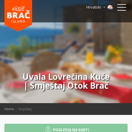
Hrvatski
Uvala Lovrečina Kuće
| Smještaj Otok Brač
Home
Smještaj
POGLEDAJ NA KARTI