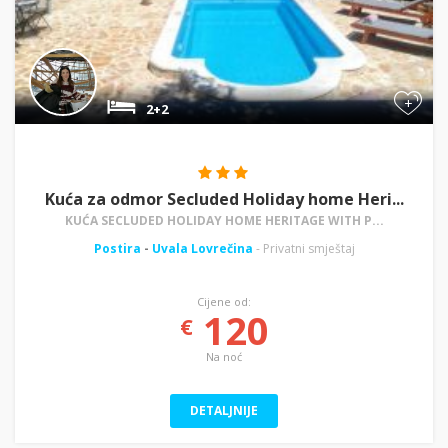
+
2+2
Kuća za odmor Secluded Holiday home Heri...
KUĆA SECLUDED HOLIDAY HOME HERITAGE WITH P...
Postira
-
Uvala Lovrečina
- Privatni smještaj
Cijene od:
120
€
Na noć
DETALJNIJE