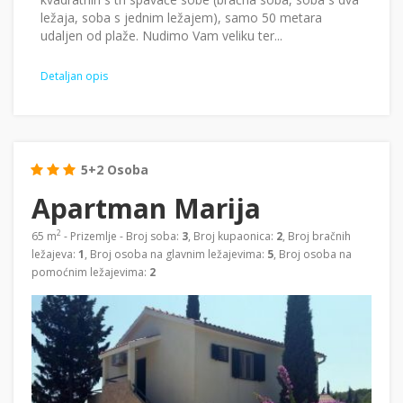
ležaja, soba s jednim ležajem), samo 50 metara
udaljen od plaže. Nudimo Vam veliku ter...
Detaljan opis
5+2 Osoba
Apartman Marija
2
65 m
- Prizemlje - Broj soba:
3
, Broj kupaonica:
2
, Broj bračnih
ležajeva:
1
, Broj osoba na glavnim ležajevima:
5
, Broj osoba na
pomoćnim ležajevima:
2