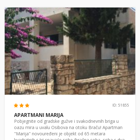
ID: 51855
APARTMANI MARIJA
Pobjegnite od gradske gužve i svakodnevnih briga u
oazu mira u uvalu Osibova na otoku Braču! Apartman
"Marija" novouređeni je objekt od 65 metara
kvadratnih s tri spavaće sobe (bračna soba, soba s dva