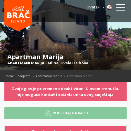
Hrvatski
Apartman Marija
APARTMANI MARIJA
-
Milna
,
Uvala Osibova
Home
Smještaj
Apartmani Marija
Apartman Marija
Ovaj oglas je privremeno deaktiviran. U ovom trenutku
nije moguće kontaktirati vlasnika ovog smještaja.
POGLEDAJ NA KARTI