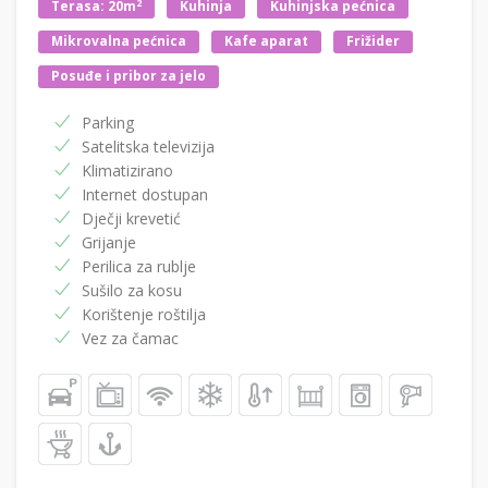
2
Terasa: 20m
Kuhinja
Kuhinjska pećnica
Mikrovalna pećnica
Kafe aparat
Frižider
Posuđe i pribor za jelo
Parking
Satelitska televizija
Klimatizirano
Internet dostupan
Dječji krevetić
Grijanje
Perilica za rublje
Sušilo za kosu
Korištenje roštilja
Vez za čamac