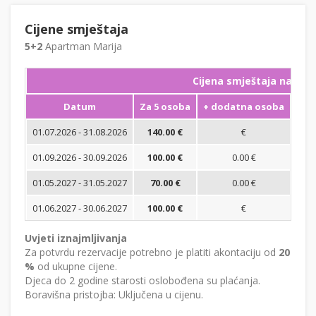
Cijene smještaja
5+2
Apartman Marija
Cijena smještaja na noć
Datum
Za 5 osoba
+ dodatna osoba
Min
01.07.2026 - 31.08.2026
140.00 €
€
01.09.2026 - 30.09.2026
100.00 €
0.00 €
01.05.2027 - 31.05.2027
70.00 €
0.00 €
01.06.2027 - 30.06.2027
100.00 €
€
Uvjeti iznajmljivanja
Za potvrdu rezervacije potrebno je platiti akontaciju od
20
%
od ukupne cijene.
Djeca do 2 godine starosti oslobođena su plaćanja.
Boravišna pristojba: Uključena u cijenu.