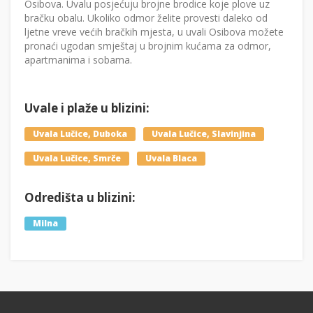
Osibova. Uvalu posjećuju brojne brodice koje plove uz
bračku obalu. Ukoliko odmor želite provesti daleko od
ljetne vreve većih bračkih mjesta, u uvali Osibova možete
pronaći ugodan smještaj u brojnim kućama za odmor,
apartmanima i sobama.
Uvale i plaže u blizini:
Uvala Lučice, Duboka
Uvala Lučice, Slavinjina
Uvala Lučice, Smrče
Uvala Blaca
Odredišta u blizini:
Milna