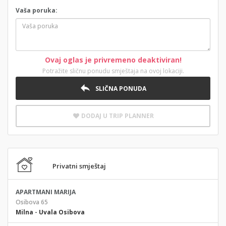
Vaša poruka:
Ovaj oglas je privremeno deaktiviran!
Potražite sličnu ponudu smještaja na ovoj lokaciji.
SLIČNA PONUDA
DODAJ U TRIP PLANNER
Privatni smještaj
APARTMANI MARIJA
Osibova 65
Milna
-
Uvala Osibova