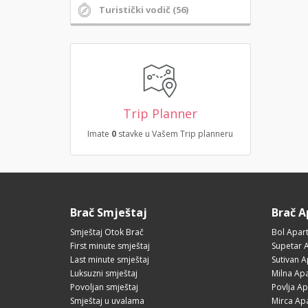
Turistički vodič (56)
Trip Planner
Imate
0
stavke u Vašem Trip planneru
Brač Smještaj
Brač 
Smještaj Otok Brač
Bol Apar
First minute smještaj
Supetar 
Last minute smještaj
Sutivan 
Luksuzni smještaj
Milna Ap
Povoljan smještaj
Povlja A
Smještaj u uvalama
Mirca Ap