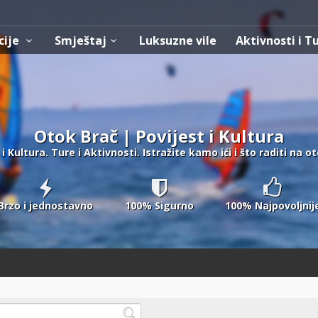
cije
Smještaj
Luksuzne vile
Aktivnosti i T
Otok Brač | Povijest i Kultura
i Kultura. Ture i Aktivnosti. Istražite kamo ići i što raditi na o
Brzo i jednostavno
100% Sigurno
100% Najpovoljnij