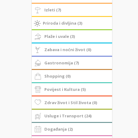
Izleti (7)
Priroda i divljina (3)
Plaže i uvale (3)
Zabava i noćni život (0)
Gastronomija (7)
Shopping (0)
Povijest i Kultura (5)
Zdrav život i Stil života (0)
Usluge i Transport (24)
Događanja (2)