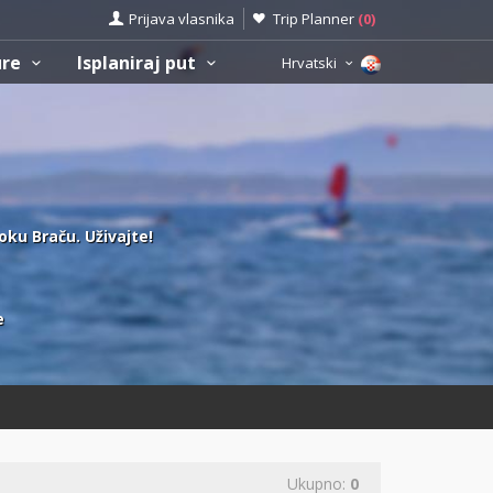
Prijava vlasnika
Trip Planner
(
0
)
ure
Isplaniraj put
Hrvatski
toku Braču. Uživajte!
e
Ukupno:
0