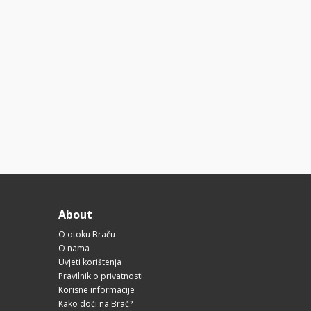
About
O otoku Braču
O nama
Uvjeti korištenja
Pravilnik o privatnosti
Korisne informacije
Kako doći na Brač?