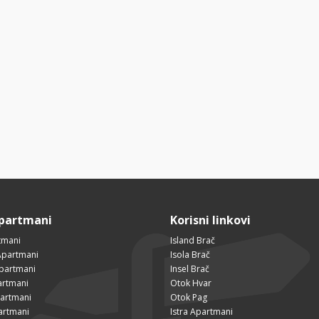
Apartmani
Korisni linkovi
tmani
Island Brač
Apartmani
Isola Brač
Apartmani
Insel Brač
artmani
Otok Hvar
partmani
Otok Pag
artmani
Istra Apartmani