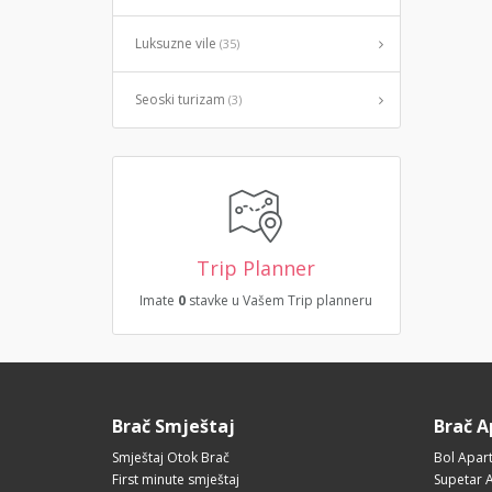
Luksuzne vile
(35)
Seoski turizam
(3)
Trip Planner
Imate
0
stavke u Vašem Trip planneru
Brač Smještaj
Brač 
Smještaj Otok Brač
Bol Apar
First minute smještaj
Supetar 