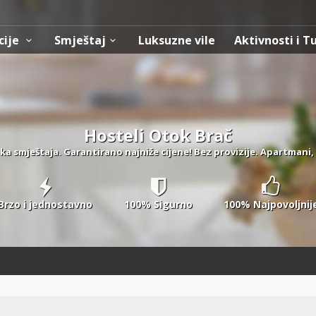
cije
Smještaj
Luksuzne vile
Aktivnosti i T
Hosteli Otok Brač
ka smještaja. Garantirano najniže cijene! Bez provizije. Apartmani, 
Brzo i jednostavno
100% Sigurno
100% Najpovoljnij