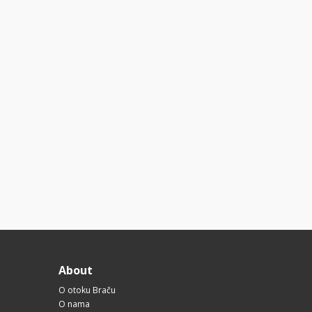
About
O otoku Braču
O nama