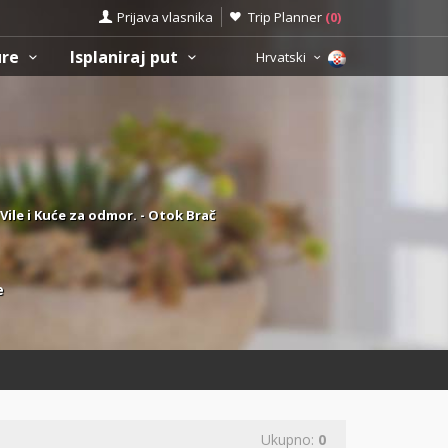
Prijava vlasnika
Trip Planner
(
0
)
ure
Isplaniraj put
Hrvatski
Vile i Kuće za odmor. - Otok Brač
e
Ukupno:
0