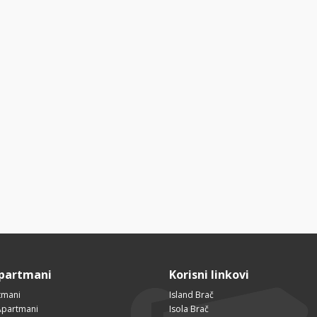
Apartmani
Korisni linkovi
tmani
Island Brač
Apartmani
Isola Brač