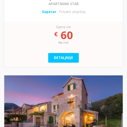
APARTMANI STAR
Supetar
- Privatni smještaj
Cijene od:
60
€
Na noć
DETALJNIJE