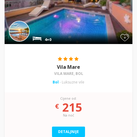
+
4+0
Vila Mare
VILA MARE, BOL
Bol
- Luksuzne vile
Cijene od:
215
€
Na noć
DETALJNIJE