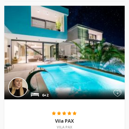
+
6+2
Vila PAX
VILA PAX