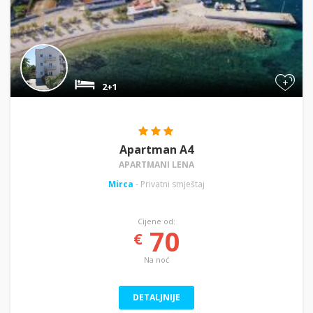
+
2+1
Apartman A4
APARTMANI LENA
Mirca
- Privatni smještaj
Cijene od:
70
€
Na noć
DETALJNIJE