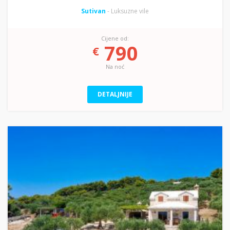
Sutivan
- Luksuzne vile
Cijene od:
790
€
Na noć
DETALJNIJE