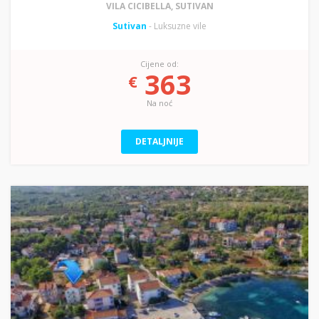
VILA CICIBELLA, SUTIVAN
Sutivan
- Luksuzne vile
Cijene od:
363
€
Na noć
DETALJNIJE