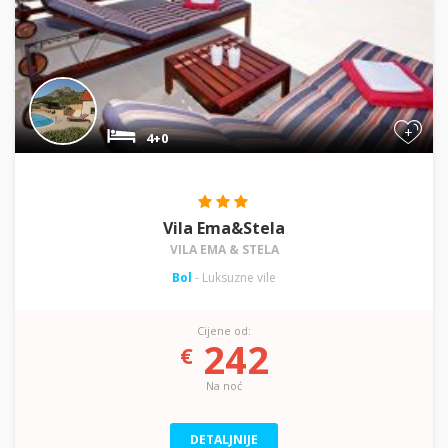
+
4+0
Vila Ema&Stela
VILA EMA & STELA
Bol
- Luksuzne vile
Cijene od:
242
€
Na noć
DETALJNIJE