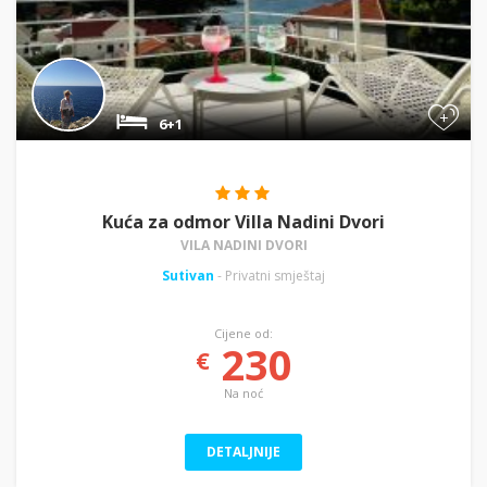
+
6+1
Kuća za odmor Villa Nadini Dvori
VILA NADINI DVORI
Sutivan
- Privatni smještaj
Cijene od:
230
€
Na noć
DETALJNIJE