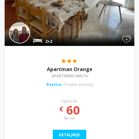
+
2+2
Apartman Orange
APARTMANI ANETA
Postira
- Privatni smještaj
Cijene od:
60
€
Na noć
DETALJNIJE