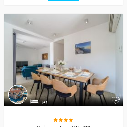
+
8+1