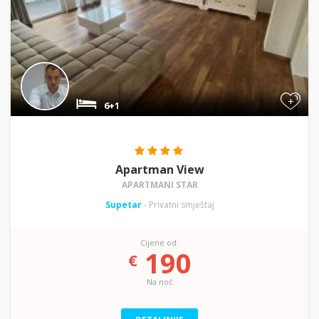
+
6+1
Apartman View
APARTMANI STAR
Supetar
- Privatni smještaj
Cijene od:
190
€
Na noć