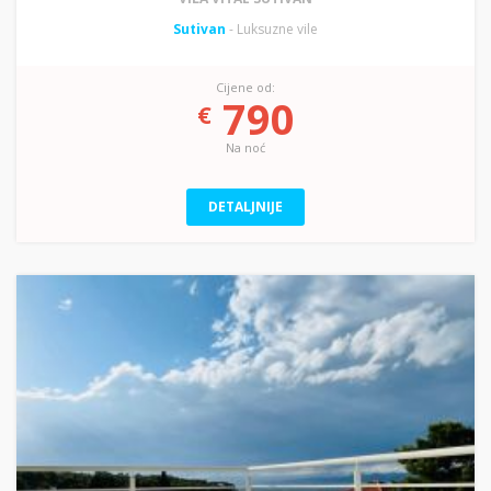
Sutivan
- Luksuzne vile
Cijene od:
790
€
Na noć
DETALJNIJE