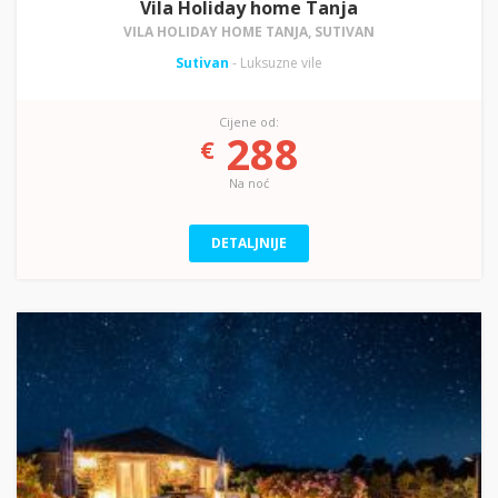
Vila Holiday home Tanja
VILA HOLIDAY HOME TANJA, SUTIVAN
Sutivan
- Luksuzne vile
Cijene od:
288
€
Na noć
DETALJNIJE