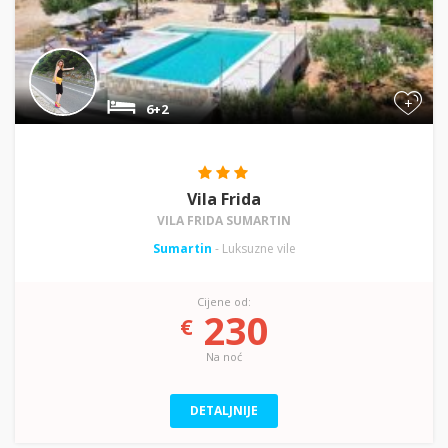
+
6+2
Vila Frida
VILA FRIDA SUMARTIN
Sumartin
- Luksuzne vile
Cijene od:
230
€
Na noć
DETALJNIJE