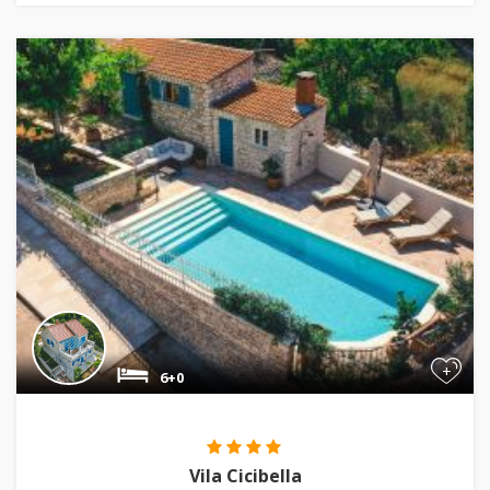
+
6+0
Vila Cicibella