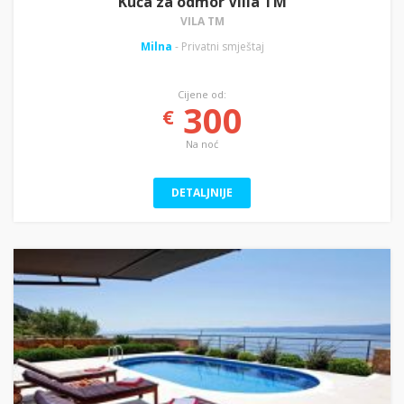
Kuća za odmor Villa TM
VILA TM
Milna
- Privatni smještaj
Cijene od:
300
€
Na noć
DETALJNIJE