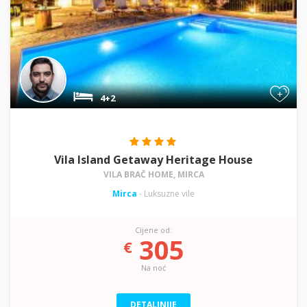
+
4+2
Vila Island Getaway Heritage House
VILA BRAČ HOME, MIRCA
Mirca
- Luksuzne vile
Cijene od:
305
€
Na noć
DETALJNIJE