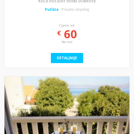
KUĆA HOLIDAY HOME DUBROVE
Pučišća
- Privatni smještaj
Cijene od:
60
€
Na noć
DETALJNIJE