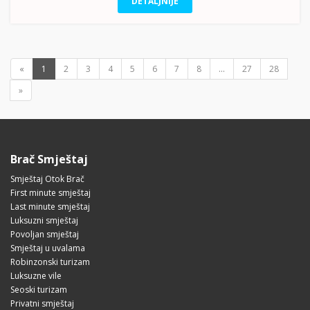
DETALJNIJE
«
1
2
3
4
5
6
7
8
...
27
28
»
Brač Smještaj
Smještaj Otok Brač
First minute smještaj
Last minute smještaj
Luksuzni smještaj
Povoljan smještaj
Smještaj u uvalama
Robinzonski turizam
Luksuzne vile
Seoski turizam
Privatni smještaj