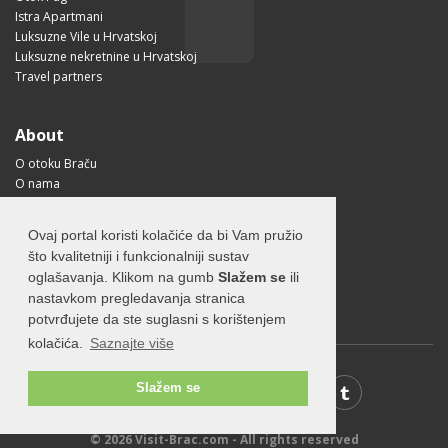
Istra Apartmani
Luksuzne Vile u Hrvatskoj
Luksuzne nekretnine u Hrvatskoj
Travel partners
About
O otoku Braču
O nama
Uvjeti korištenja
Pravilnik o privatnosti
Ovaj portal koristi kolačiće da bi Vam pružio
Korisne informacije
što kvalitetniji i funkcionalniji sustav
Kako doći na Brač?
oglašavanja. Klikom na gumb
Slažem se
ili
Visit Croatia
nastavkom pregledavanja stranica
potvrđujete da ste suglasni s korištenjem
kolačića.
Saznajte više
Slažem se
© 2026 Visit-Brac.com - All rights reserved