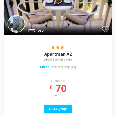
+
2+2
Apartman A2
APARTMANI LENA
Mirca
- Privatni smještaj
Cijene od:
70
€
Na noć
DETALJNIJE