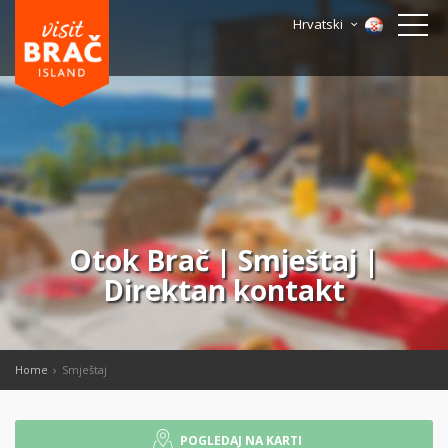
Hrvatski
Otok Brač | Smještaj |
Direktan kontakt
Home
Smještaj
POGLEDAJ NA KARTI