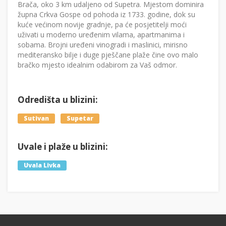
Brača, oko 3 km udaljeno od Supetra. Mjestom dominira
župna Crkva Gospe od pohoda iz 1733. godine, dok su
kuće većinom novije gradnje, pa će posjetitelji moći
uživati u moderno uređenim vilama, apartmanima i
sobama. Brojni uređeni vinogradi i maslinici, mirisno
mediteransko bilje i duge pješčane plaže čine ovo malo
bračko mjesto idealnim odabirom za Vaš odmor.
Odredišta u blizini:
Sutivan
Supetar
Uvale i plaže u blizini:
Uvala Livka