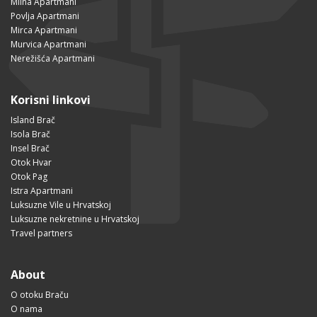
Milna Apartmani
Povlja Apartmani
Mirca Apartmani
Murvica Apartmani
Nerežišća Apartmani
Korisni linkovi
Island Brač
Isola Brač
Insel Brač
Otok Hvar
Otok Pag
Istra Apartmani
Luksuzne Vile u Hrvatskoj
Luksuzne nekretnine u Hrvatskoj
Travel partners
About
O otoku Braču
O nama