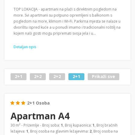
TOP LOKACIJA - apartmani na plaži s direktnim pogledom na
more. Svi apartmani su potpuno opremljeni s balkonom s
pogledom na more, klimom i Wi-Fi. Parkirna mjesta se nalaze u
dvorištu ispred kuće a u ponudi imamo i tradicionalni roštilj na
kojem naši gosti mogu pripremati svoja jela i u...
Detaljan opis
2+1
2+2
2+2
2+1
Prikaži sve
2+1 Osoba
Apartman A4
2
30 m
- Prizemlje - Broj soba:
1
, Broj kupaonica:
1
, Broj bračnih
ležajeva:
1
, Broj osoba na glavnim ležajevima:
2
, Broj osoba na