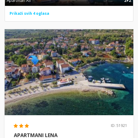
Apartman A3
2+2
Prikaži svih 4 oglasa
ID: 51921
APARTMANI LENA