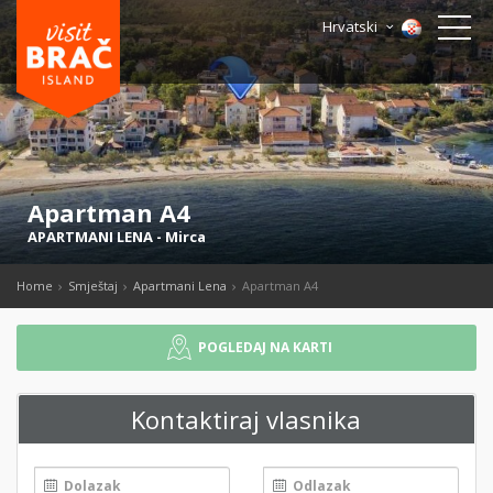
Hrvatski
Apartman A4
APARTMANI LENA
-
Mirca
Home
Smještaj
Apartmani Lena
Apartman A4
POGLEDAJ NA KARTI
Kontaktiraj vlasnika