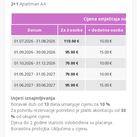
2+1
Apartman A4
Cijena smještaja na noć
Datum
Za 2 osoba
+ dodatna osoba
Min
01.07.2026 - 31.08.2026
110.00 €
10.00 €
01.09.2026 - 30.09.2026
95.00 €
15.00 €
01.10.2026 - 31.12.2026
70.00 €
10.00 €
01.05.2027 - 31.05.2027
70.00 €
10.00 €
01.06.2027 - 30.06.2027
95.00 €
15.00 €
Uvjeti iznajmljivanja
Boravak duži od
13
dana umanjuje cijenu za
10 %
.
Za potvrdu rezervacije potrebno je platiti akontaciju od
30
%
od ukupne cijene.
Djeca do 2 godine starosti oslobođena su plaćanja.
Boravišna pristojba: Uključena u cijenu.