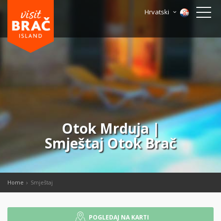
Hrvatski
Otok Mrduja |
Smještaj Otok Brač
Home
Smještaj
POGLEDAJ NA KARTI