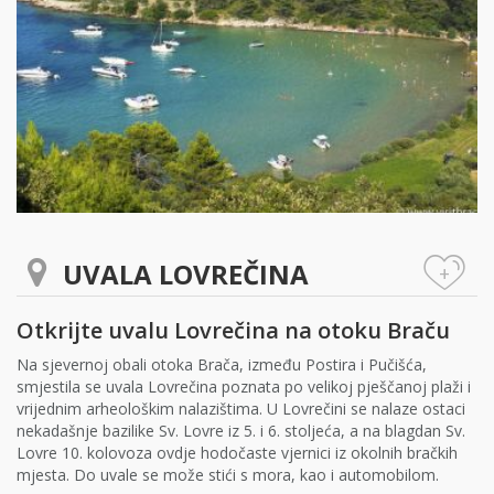
UVALA LOVREČINA
+
Otkrijte uvalu Lovrečina na otoku Braču
Na sjevernoj obali otoka Brača, između Postira i Pučišća,
smjestila se uvala Lovrečina poznata po velikoj pješčanoj plaži i
vrijednim arheološkim nalazištima. U Lovrečini se nalaze ostaci
nekadašnje bazilike Sv. Lovre iz 5. i 6. stoljeća, a na blagdan Sv.
Lovre 10. kolovoza ovdje hodočaste vjernici iz okolnih bračkih
mjesta. Do uvale se može stići s mora, kao i automobilom.