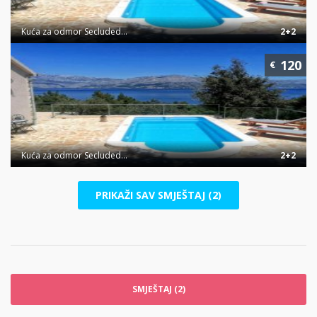
Kuća za odmor Secluded...
2+2
120
€
Kuća za odmor Secluded...
2+2
PRIKAŽI SAV SMJEŠTAJ (2)
SMJEŠTAJ (2)