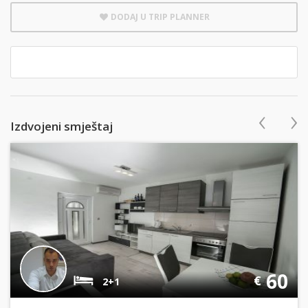
DODAJ U TRIP PLANNER
‹
›
Izdvojeni smještaj
60
€
2+1