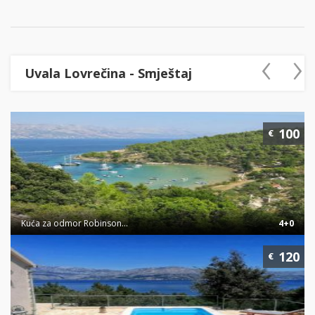
‹
›
Uvala Lovrečina - Smještaj
100
€
Kuća za odmor Robinson...
4+0
120
€