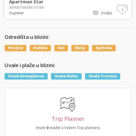
Apartman Star
APARTMANI STAR
+
Supetar
31684
Odredišta u blizini:
Postira
Pučišća
Dol
Škrip
Splitska
Uvale i plaže u blizini:
Uvala Konopjikova
Uvala Dučac
Uvala Trstena
Trip Planner
Imate
0
stavke u Vašem Trip planneru