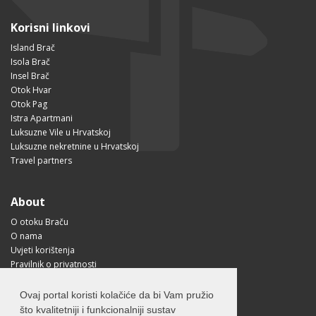
Korisni linkovi
Island Brač
Isola Brač
Insel Brač
Otok Hvar
Otok Pag
Istra Apartmani
Luksuzne Vile u Hrvatskoj
Luksuzne nekretnine u Hrvatskoj
Travel partners
About
O otoku Braču
O nama
Uvjeti korištenja
Pravilnik o privatnosti
Korisne informacije
Kako doći na Brač?
Ovaj portal koristi kolačiće da bi Vam pružio
Visit Croatia
što kvalitetniji i funkcionalniji sustav