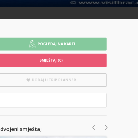
POGLEDAJ NA KARTI
SMJEŠTAJ (0)
DODAJ U TRIP PLANNER
‹
›
zdvojeni smještaj