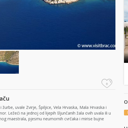
+
raču
O
žurbe, uvale Zvirje, Špiljice, Vela Hrvaska, Mala Hrvaska i
r. Ležeći na jednoj od lijepih šljunčanih žala ovih uvala ili u
jetnog maestrala, pjesmu neumornih cvrčaka i mirise bujne