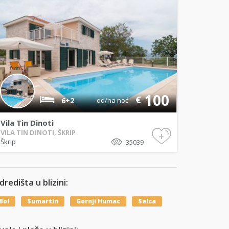
100
€
6+2
od/na noć
Vila Tin Dinoti
VILA TIN DINOTI, ŠKRIP
+
Škrip
35039
dredišta u blizini:
Bol
Sumartin
Gornji Humac
Selca