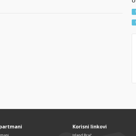
Uv
Apartmani
Korisni linkovi
tmani
Island Brač