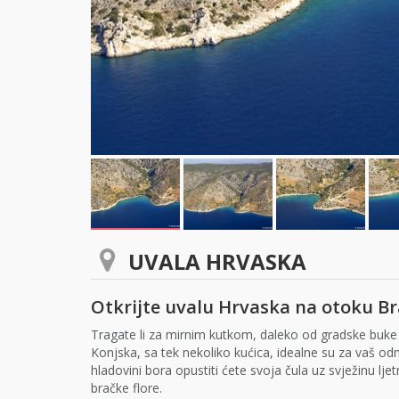
UVALA HRVASKA
Otkrijte uvalu Hrvaska na otoku B
Tragate li za mirnim kutkom, daleko od gradske buke i 
Konjska, sa tek nekoliko kućica, idealne su za vaš odmo
hladovini bora opustiti ćete svoja čula uz svježinu l
bračke flore.