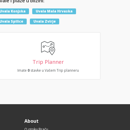
ale i plaže u blizini:
Uvala Konjska
Uvala Mala Hrvaska
Uvala Spilice
Uvala Zvirje
Trip Planner
Imate
0
stavke u Vašem Trip planneru
About
O otoku Braču