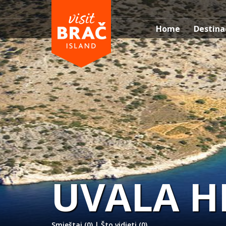
Home
Destina
UVALA H
Smještaj (0)
|
Što vidjeti (0)