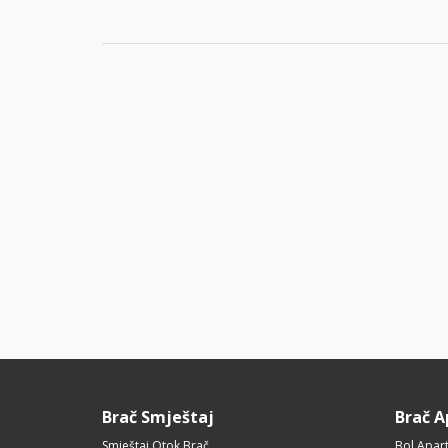
Brač Smještaj
Brač 
Smještaj Otok Brač
Bol Apar