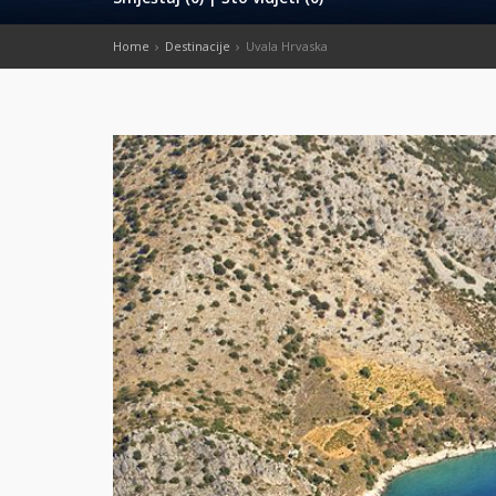
Home
Destinacije
Uvala Hrvaska