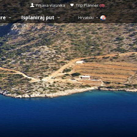
Prijava vlasnika
Trip Planner
(
0
)
ure
Isplaniraj put
Hrvatski