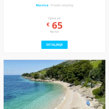
Murvica
- Privatni smještaj
Cijene od:
65
€
Na noć
DETALJNIJE