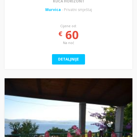
KUĆA HORIZONT
Murvica
- Privatni smještaj
Cijene od:
60
€
Na noć
DETALJNIJE