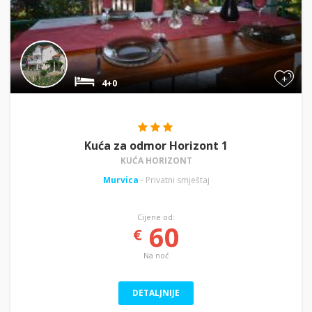
+
4+0
Kuća za odmor Horizont 1
KUĆA HORIZONT
Murvica
- Privatni smještaj
Cijene od:
60
€
Na noć
DETALJNIJE