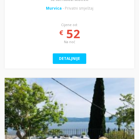
Murvica
- Privatni smještaj
Cijene od:
52
€
Na noć
DETALJNIJE