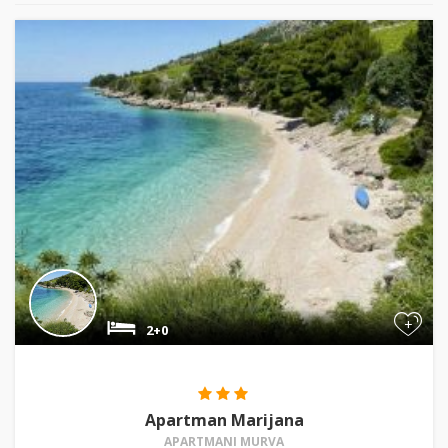
+
2+0
Apartman Marijana
APARTMANI MURVA