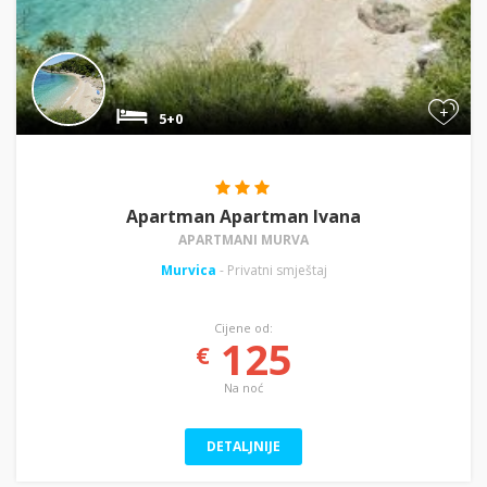
+
5+0
Apartman Apartman Ivana
APARTMANI MURVA
Murvica
- Privatni smještaj
Cijene od:
125
€
Na noć
DETALJNIJE