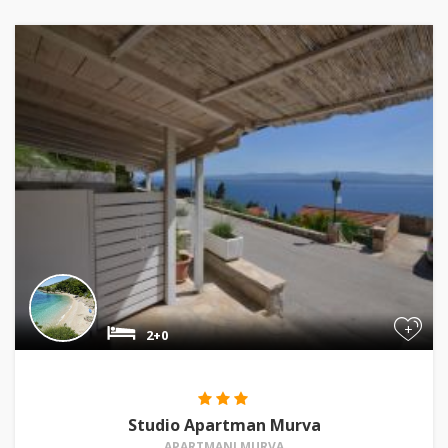
+
2+0
Studio Apartman Murva
APARTMANI MURVA