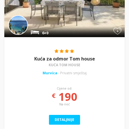
+
6+0
Kuća za odmor Tom house
KUĆA TOM HOUSE
Murvica
- Privatni smještaj
Cijene od:
190
€
Na noć
DETALJNIJE