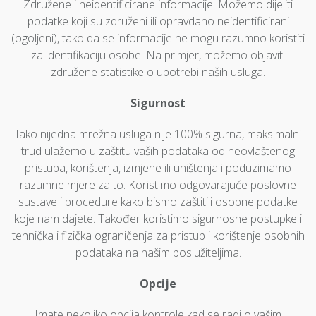
Združene i neidentificirane informacije: Možemo dijeliti
podatke koji su združeni ili opravdano neidentificirani
(ogoljeni), tako da se informacije ne mogu razumno koristiti
za identifikaciju osobe. Na primjer, možemo objaviti
združene statistike o upotrebi naših usluga.
Sigurnost
Iako nijedna mrežna usluga nije 100% sigurna, maksimalni
trud ulažemo u zaštitu vaših podataka od neovlaštenog
pristupa, korištenja, izmjene ili uništenja i poduzimamo
razumne mjere za to. Koristimo odgovarajuće poslovne
sustave i procedure kako bismo zaštitili osobne podatke
koje nam dajete. Također koristimo sigurnosne postupke i
tehnička i fizička ograničenja za pristup i korištenje osobnih
podataka na našim poslužiteljima.
Opcije
Imate nekoliko opcija kontrole kad se radi o vašim