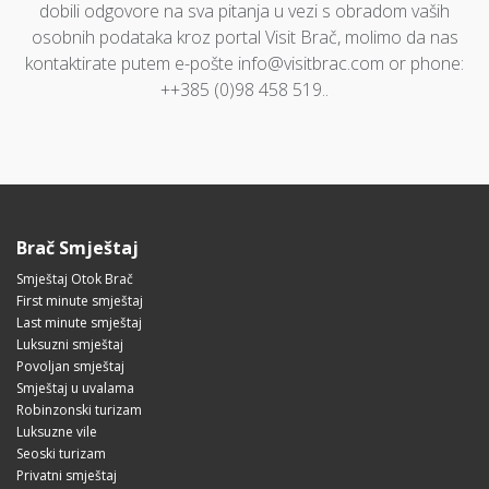
dobili odgovore na sva pitanja u vezi s obradom vaših
osobnih podataka kroz portal Visit Brač, molimo da nas
kontaktirate putem e-pošte info@visitbrac.com or phone:
++385 (0)98 458 519..
Brač Smještaj
Smještaj Otok Brač
First minute smještaj
Last minute smještaj
Luksuzni smještaj
Povoljan smještaj
Smještaj u uvalama
Robinzonski turizam
Luksuzne vile
Seoski turizam
Privatni smještaj