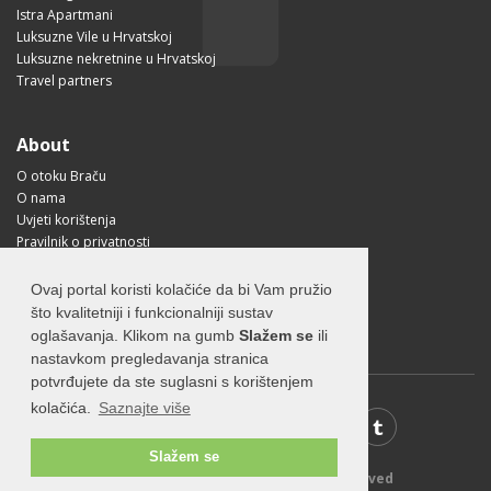
Istra Apartmani
Luksuzne Vile u Hrvatskoj
Luksuzne nekretnine u Hrvatskoj
Travel partners
About
O otoku Braču
O nama
Uvjeti korištenja
Pravilnik o privatnosti
Korisne informacije
Kako doći na Brač?
Ovaj portal koristi kolačiće da bi Vam pružio
Visit Croatia
što kvalitetniji i funkcionalniji sustav
oglašavanja. Klikom na gumb
Slažem se
ili
nastavkom pregledavanja stranica
potvrđujete da ste suglasni s korištenjem
kolačića.
Saznajte više
Slažem se
© 2026 Visit-Brac.com - All rights reserved