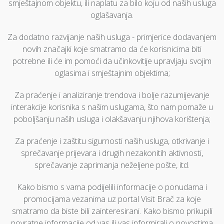
smještajnom objektu, ili naplatu za bilo koju od naših usluga
oglašavanja.
Za dodatno razvijanje naših usluga - primjerice dodavanjem
novih značajki koje smatramo da će korisnicima biti
potrebne ili će im pomoći da učinkovitije upravljaju svojim
oglasima i smještajnim objektima;
Za praćenje i analiziranje trendova i bolje razumijevanje
interakcije korisnika s našim uslugama, što nam pomaže u
poboljšanju naših usluga i olakšavanju njihova korištenja;
Za praćenje i zaštitu sigurnosti naših usluga, otkrivanje i
sprečavanje prijevara i drugih nezakonitih aktivnosti,
sprečavanje zaprimanja neželjene pošte, itd.
Kako bismo s vama podijelili informacije o ponudama i
promocijama vezanima uz portal Visit Brač za koje
smatramo da biste bili zainteresirani. Kako bismo prikupili
povratne informacije od vas ili vas informirali o novostima