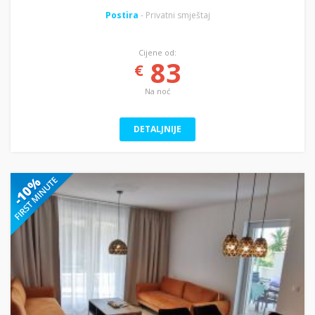
Postira
- Privatni smještaj
Cijene od:
83
€
Na noć
DETALJNIJE