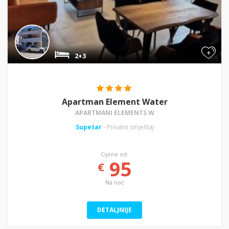
+
2+3
Apartman Element Water
APARTMANI ELEMENTS W
Supetar
- Privatni smještaj
Cijene od:
95
€
Na noć
DETALJNIJE