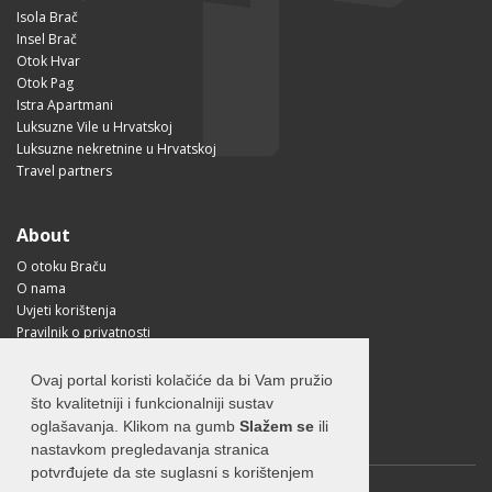
Isola Brač
Insel Brač
Otok Hvar
Otok Pag
Istra Apartmani
Luksuzne Vile u Hrvatskoj
Luksuzne nekretnine u Hrvatskoj
Travel partners
About
O otoku Braču
O nama
Uvjeti korištenja
Pravilnik o privatnosti
Korisne informacije
Kako doći na Brač?
Ovaj portal koristi kolačiće da bi Vam pružio
Visit Croatia
što kvalitetniji i funkcionalniji sustav
oglašavanja. Klikom na gumb
Slažem se
ili
nastavkom pregledavanja stranica
potvrđujete da ste suglasni s korištenjem