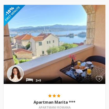
+
2+0
Apartman Marita ***
APARTMANI ROMANA