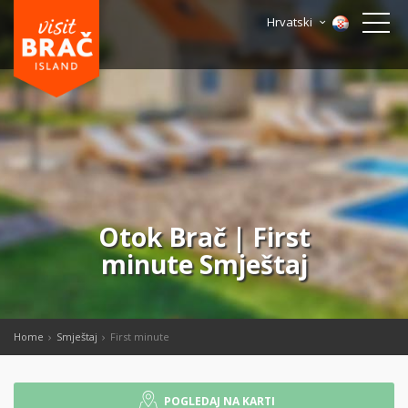
Hrvatski
Otok Brač | First
minute Smještaj
Home
Smještaj
First minute
POGLEDAJ NA KARTI