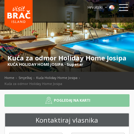
Hrvatski
Kuća za odmor Holiday Home Josipa
KUĆA HOLIDAY HOME JOSIPA
-
Supetar
Home
Smještaj
Kuća Holiday Home Josipa
Kuća za odmor Holiday Home Josipa
POGLEDAJ NA KARTI
Kontaktiraj vlasnika