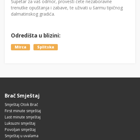
Supetar za vaš odmor, provesti ćete nezaboravne
trenutke opuštanja i zabave, te uživati u šarmu tipičnog
dalmatinskog gradića.
Odredišta u blizini:
Mirca
Splitska
Brač Smještaj
Smještaj Otok Brač
First minute smještaj
Last minute smještaj
Luksuzni smještaj
Povoljan smještaj
Smještaj u uvalama