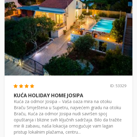
ID: 53329
KUĆA HOLIDAY HOME JOSIPA
Kuća za odmor Josipa – Vaša oaza mira na otoku
Braču Smještena u Supetru, najvećem gradu na otoku
Braču, Kuća za odmor Josipa nudi savršen spoj
opuštanja i blizine svih ključnih sadržaja. Bilo da tražite
mir ili zabavu, naša lokacija omogućuje vam lagan
pristup lokalnim plažama, centru...