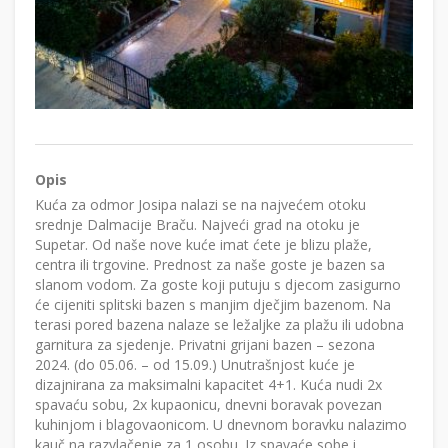
Opis
Kuća za odmor Josipa nalazi se na najvećem otoku
srednje Dalmacije Braču. Najveći grad na otoku je
Supetar. Od naše nove kuće imat ćete je blizu plaže,
centra ili trgovine. Prednost za naše goste je bazen sa
slanom vodom. Za goste koji putuju s djecom zasigurno
će cijeniti splitski bazen s manjim dječjim bazenom. Na
terasi pored bazena nalaze se ležaljke za plažu ili udobna
garnitura za sjedenje. Privatni grijani bazen – sezona
2024. (do 05.06. – od 15.09.) Unutrašnjost kuće je
dizajnirana za maksimalni kapacitet 4+1. Kuća nudi 2x
spavaću sobu, 2x kupaonicu, dnevni boravak povezan
kuhinjom i blagovaonicom. U dnevnom boravku nalazimo
kauč na razvlačenje za 1 osobu. Iz spavaće sobe i