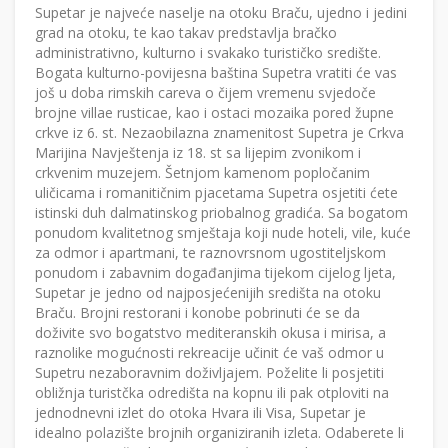
Supetar je najveće naselje na otoku Braču, ujedno i jedini
grad na otoku, te kao takav predstavlja bračko
administrativno, kulturno i svakako turističko središte.
Bogata kulturno-povijesna baština Supetra vratiti će vas
još u doba rimskih careva o čijem vremenu svjedoče
brojne villae rusticae, kao i ostaci mozaika pored župne
crkve iz 6. st. Nezaobilazna znamenitost Supetra je Crkva
Marijina Navještenja iz 18. st sa lijepim zvonikom i
crkvenim muzejem. Šetnjom kamenom popločanim
uličicama i romanitičnim pjacetama Supetra osjetiti ćete
istinski duh dalmatinskog priobalnog gradića. Sa bogatom
ponudom kvalitetnog smještaja koji nude hoteli, vile, kuće
za odmor i apartmani, te raznovrsnom ugostiteljskom
ponudom i zabavnim događanjima tijekom cijelog ljeta,
Supetar je jedno od najposjećenijih središta na otoku
Braču. Brojni restorani i konobe pobrinuti će se da
doživite svo bogatstvo mediteranskih okusa i mirisa, a
raznolike mogućnosti rekreacije učinit će vaš odmor u
Supetru nezaboravnim doživljajem. Poželite li posjetiti
obližnja turistčka odredišta na kopnu ili pak otploviti na
jednodnevni izlet do otoka Hvara ili Visa, Supetar je
idealno polazište brojnih organiziranih izleta. Odaberete li