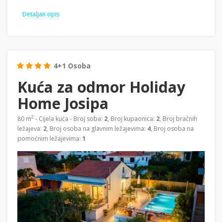
Detaljan opis
4+1 Osoba
Kuća za odmor Holiday
Home Josipa
2
80 m
- Cijela kuća - Broj soba:
2
, Broj kupaonica:
2
, Broj bračnih
ležajeva:
2
, Broj osoba na glavnim ležajevima:
4
, Broj osoba na
pomoćnim ležajevima:
1