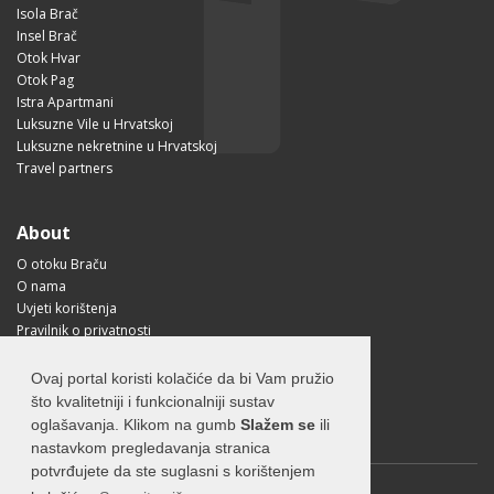
Isola Brač
Insel Brač
Otok Hvar
Otok Pag
Istra Apartmani
Luksuzne Vile u Hrvatskoj
Luksuzne nekretnine u Hrvatskoj
Travel partners
About
O otoku Braču
O nama
Uvjeti korištenja
Pravilnik o privatnosti
Korisne informacije
Kako doći na Brač?
Ovaj portal koristi kolačiće da bi Vam pružio
Visit Croatia
što kvalitetniji i funkcionalniji sustav
oglašavanja. Klikom na gumb
Slažem se
ili
nastavkom pregledavanja stranica
potvrđujete da ste suglasni s korištenjem