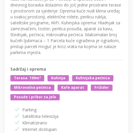
dnevnog boravka dolazimo do još jedne prostrane terase
s prostorom za sjedenje. Oprema kuće nudi klima uređaj
u svakoj prostoriji, električne rolete, perilicu rublja,
satelitske programe, WiFi. Kuhinjska oprema: Hladnjak sa
zamrzivačem, toster, perilica posuđa, aparat za kavu,
štednjak, pećnica, mikrovalna pećnica. Maksimalan broj
kućnih ljubimaca – 1 Parcela kuće ograđena je ogradom,
pristup parceli moguć je kroz vrata na kojima se nalaze
parkirna mjesta.
Sadržaj i oprema
2
Terasa: 100m
Kuhinja
Kuhinjska pećnica
Mikrovalna pećnica
Kafe aparat
Frižider
Posuđe i pribor za jelo
Parking
Satelitska televizija
Klimatizirano
Internet dostupan