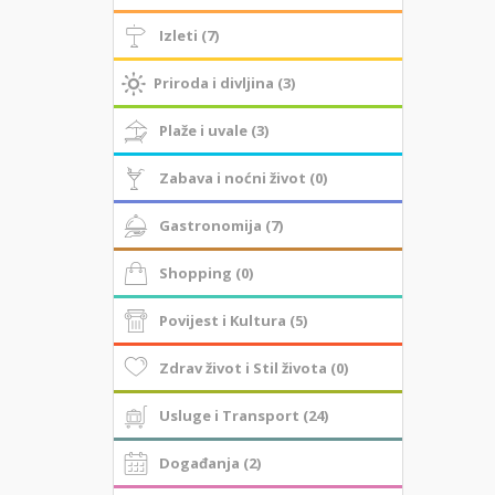
Izleti (7)
Priroda i divljina (3)
Plaže i uvale (3)
Zabava i noćni život (0)
Gastronomija (7)
Shopping (0)
Povijest i Kultura (5)
Zdrav život i Stil života (0)
Usluge i Transport (24)
Događanja (2)