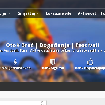
cije
Smještaj
Luksuzne vile
Aktivnosti i T
Otok Brač | Događanja | Festivali
 Festivali. Ture i Aktivnosti. Istražite kamo ići i što raditi na 
Brzo i jednostavno
100% Sigurno
100% Najpovoljnij