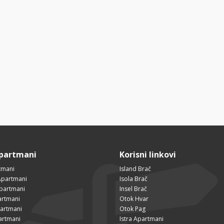
Apartmani
Korisni linkovi
tmani
Island Brač
Apartmani
Isola Brač
Apartmani
Insel Brač
artmani
Otok Hvar
partmani
Otok Pag
artmani
Istra Apartmani