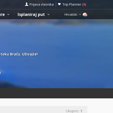
Prijava vlasnika
Trip Planner
(
0
)
ure
Isplaniraj put
Hrvatski
otoku Braču. Uživajte!
e
Ukupno:
1