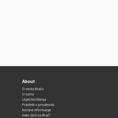
About
O otoku Braču
O nama
Uvjeti korištenja
Pravilnik o privatnosti
Korisne informacije
Kako doći na Brač?