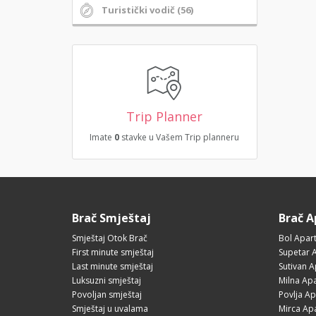
Turistički vodič (56)
Trip Planner
Imate
0
stavke u Vašem Trip planneru
Brač Smještaj
Brač 
Smještaj Otok Brač
Bol Apar
First minute smještaj
Supetar 
Last minute smještaj
Sutivan 
Luksuzni smještaj
Milna Ap
Povoljan smještaj
Povlja A
Smještaj u uvalama
Mirca Ap