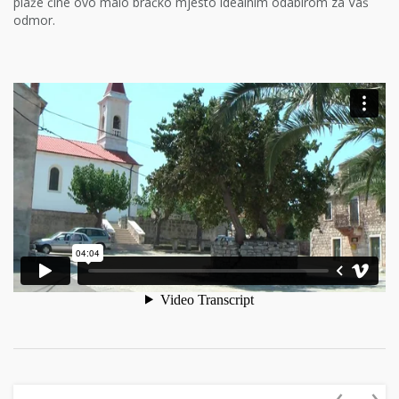
plaže čine ovo malo bračko mjesto idealnim odabirom za Vaš
odmor.