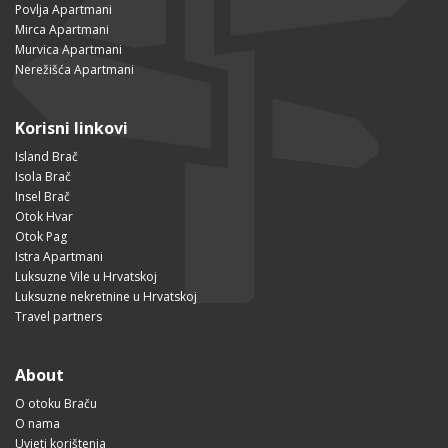
Povlja Apartmani
Mirca Apartmani
Murvica Apartmani
Nerežišća Apartmani
Korisni linkovi
Island Brač
Isola Brač
Insel Brač
Otok Hvar
Otok Pag
Istra Apartmani
Luksuzne Vile u Hrvatskoj
Luksuzne nekretnine u Hrvatskoj
Travel partners
About
O otoku Braču
O nama
Uvjeti korištenja