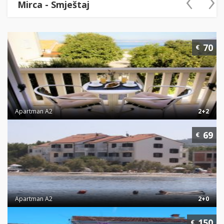
‹
›
Mirca - Smještaj
70
€
Apartman A2
2+2
69
€
Apartman A2
2+0
150
€