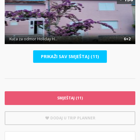
Kuća za odmor Holiday H...
6+2
PRIKAŽI SAV SMJEŠTAJ (11)
SMJEŠTAJ (11)
DODAJ U TRIP PLANNER