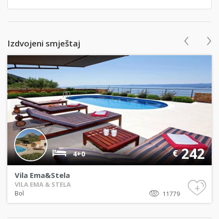
‹
›
Izdvojeni smještaj
242
€
4+0
Vila Ema&Stela
VILA EMA & STELA
+
Bol
11779