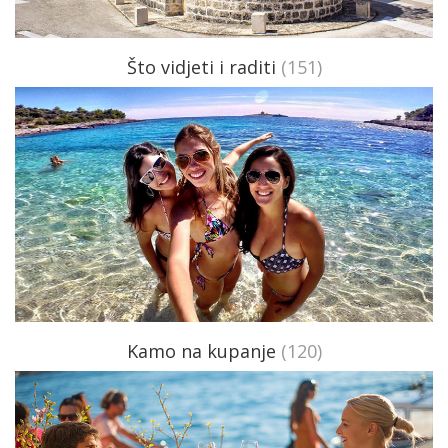
Što vidjeti i raditi
(151)
Kamo na kupanje
(120)