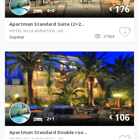
176
€
4+0
Apartman Standard Suite (2+2...
+
HOTEL VILLA ADRIATICA - AD...
27964
Supetar
106
€
2+1
Apartman Standard Double roo...