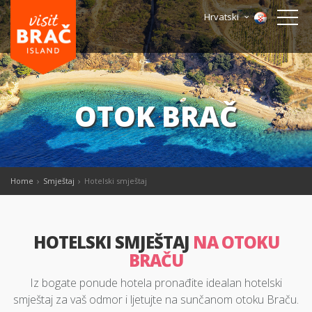
Hrvatski
OTOK BRAČ
Home
Smještaj
Hotelski smještaj
HOTELSKI SMJEŠTAJ
NA OTOKU
BRAČU
Iz bogate ponude hotela pronađite idealan hotelski
smještaj za vaš odmor i ljetujte na sunčanom otoku Braču.