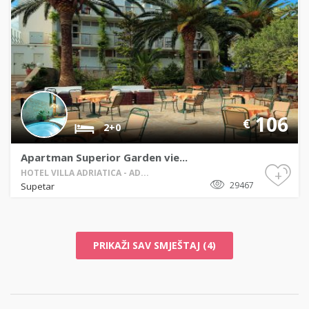
106
€
2+0
Apartman Superior Garden vie...
+
HOTEL VILLA ADRIATICA - AD...
29467
Supetar
PRIKAŽI SAV SMJEŠTAJ (4)