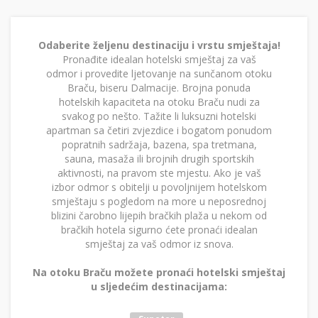
Odaberite željenu destinaciju i vrstu smještaja!
Pronađite idealan hotelski smještaj za vaš
odmor i provedite ljetovanje na sunčanom otoku
Braču, biseru Dalmacije. Brojna ponuda
hotelskih kapaciteta na otoku Braču nudi za
svakog po nešto. Tažite li luksuzni hotelski
apartman sa četiri zvjezdice i bogatom ponudom
popratnih sadržaja, bazena, spa tretmana,
sauna, masaža ili brojnih drugih sportskih
aktivnosti, na pravom ste mjestu. Ako je vaš
izbor odmor s obitelji u povoljnijem hotelskom
smještaju s pogledom na more u neposrednoj
blizini čarobno lijepih bračkih plaža u nekom od
bračkih hotela sigurno ćete pronaći idealan
smještaj za vaš odmor iz snova.
Na otoku Braču možete pronaći hotelski smještaj
u sljedećim destinacijama: