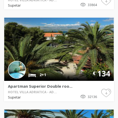
+
HOTEL VILLA ADRIATICA - AD...
33864
Supetar
134
€
2+1
Apartman Superior Double roo...
+
HOTEL VILLA ADRIATICA - AD...
32136
Supetar