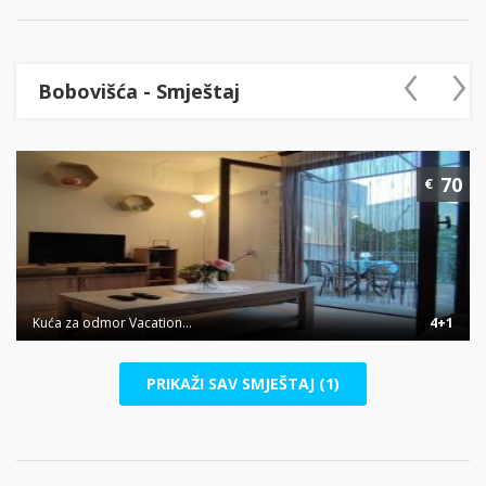
‹
›
Bobovišća - Smještaj
70
€
Kuća za odmor Vacation...
4+1
PRIKAŽI SAV SMJEŠTAJ (1)