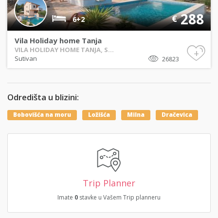
288
€
6+2
Vila Holiday home Tanja
VILA HOLIDAY HOME TANJA, S...
+
Sutivan
26823
Odredišta u blizini:
Bobovišća na moru
Ložišća
Milna
Dračevica
Trip Planner
Imate
0
stavke u Vašem Trip planneru