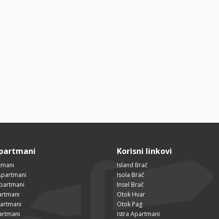
Apartmani
Korisni linkovi
tmani
Island Brač
Apartmani
Isola Brač
Apartmani
Insel Brač
artmani
Otok Hvar
partmani
Otok Pag
artmani
Istra Apartmani