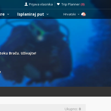
Prijava vlasnika
Trip Planner
(
0
)
ure
Isplaniraj put
Hrvatski
otoku Braču. Uživajte!
e
Ukupno:
0