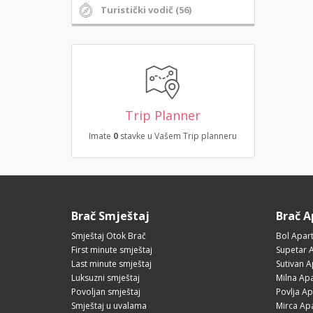
Turistički vodič (56)
Trip Planner
Imate
0
stavke u Vašem Trip planneru
Brač Smještaj
Brač 
Smještaj Otok Brač
Bol Apar
First minute smještaj
Supetar 
Last minute smještaj
Sutivan 
Luksuzni smještaj
Milna Ap
Povoljan smještaj
Povlja A
Smještaj u uvalama
Mirca Ap