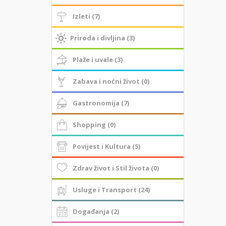
Izleti (7)
Priroda i divljina (3)
Plaže i uvale (3)
Zabava i noćni život (0)
Gastronomija (7)
Shopping (0)
Povijest i Kultura (5)
Zdrav život i Stil života (0)
Usluge i Transport (24)
Događanja (2)