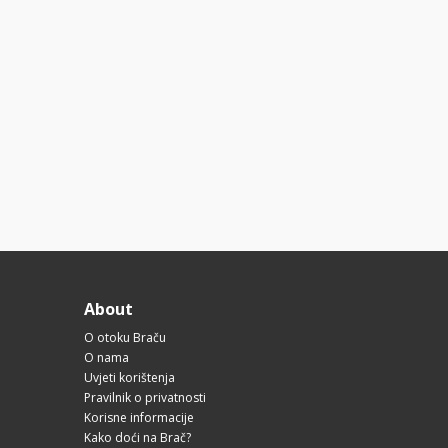
About
O otoku Braču
O nama
Uvjeti korištenja
Pravilnik o privatnosti
Korisne informacije
Kako doći na Brač?