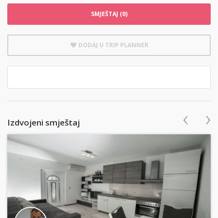
SMJEŠTAJ (0)
DODAJ U TRIP PLANNER
‹
›
Izdvojeni smještaj