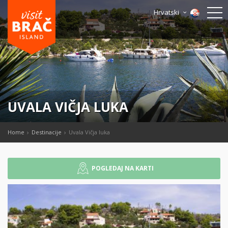
Hrvatski
UVALA VIČJA LUKA
Home
Destinacije
Uvala Vičja luka
POGLEDAJ NA KARTI