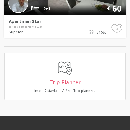
60
€
2+1
Apartman Star
APARTMANI STAR
+
Supetar
31683
Trip Planner
Imate
0
stavke u Vašem Trip planneru