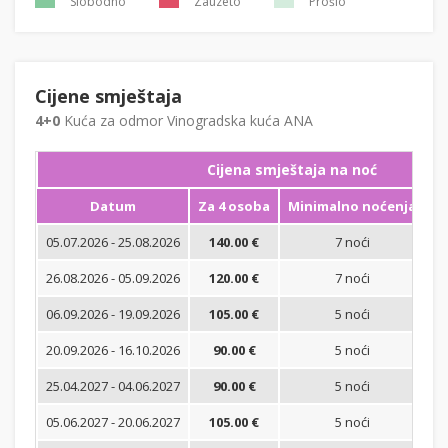
Slobodno
Zauzeto
Prošlo
Cijene smještaja
4+0
Kuća za odmor Vinogradska kuća ANA
Cijena smještaja na noć
Datum
Za 4 osoba
Minimalno noćenja
05.07.2026 - 25.08.2026
140.00 €
7 noći
Bi
26.08.2026 - 05.09.2026
120.00 €
7 noći
Bi
06.09.2026 - 19.09.2026
105.00 €
5 noći
Bi
20.09.2026 - 16.10.2026
90.00 €
5 noći
Bi
25.04.2027 - 04.06.2027
90.00 €
5 noći
Bi
05.06.2027 - 20.06.2027
105.00 €
5 noći
Bi