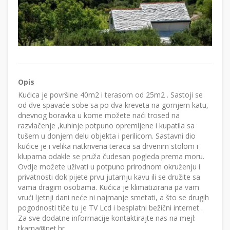
Opis
Kućica je površine 40m2 i terasom od 25m2 . Sastoji se
od dve spavaće sobe sa po dva kreveta na gornjem katu,
dnevnog boravka u kome možete naći trosed na
razvlačenje ,kuhinje potpuno opremljene i kupatila sa
tušem u donjem delu objekta i perilicom. Sastavni dio
kućice je i velika natkrivena teraca sa drvenim stolom i
klupama odakle se pruža čudesan pogleda prema moru.
Ovdje možete uživati u potpuno prirodnom okruženju i
privatnosti dok pijete prvu jutarnju kavu ili se družite sa
vama dragim osobama. Kućica je klimatizirana pa vam
vrući ljetnji dani neće ni najmanje smetati, a što se drugih
pogodnosti tiče tu je TV Lcd i besplatni bežični internet .
Za sve dodatne informacije kontaktirajte nas na mejl:
tkarna@net.hr