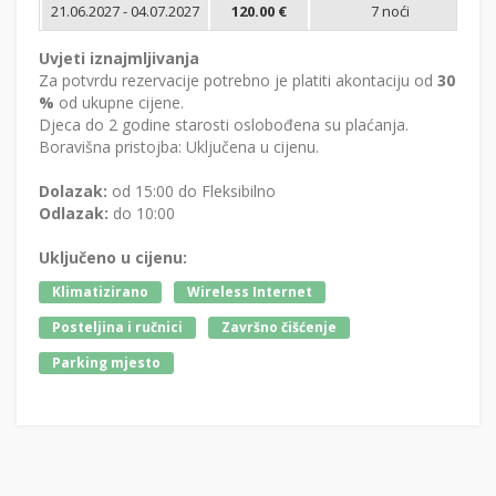
21.06.2027 - 04.07.2027
120.00 €
7 noći
Bi
Uvjeti iznajmljivanja
Za potvrdu rezervacije potrebno je platiti akontaciju od
30
%
od ukupne cijene.
Djeca do 2 godine starosti oslobođena su plaćanja.
Boravišna pristojba: Uključena u cijenu.
Dolazak:
od 15:00 do Fleksibilno
Odlazak:
do 10:00
Uključeno u cijenu:
Klimatizirano
Wireless Internet
Posteljina i ručnici
Završno čišćenje
Parking mjesto