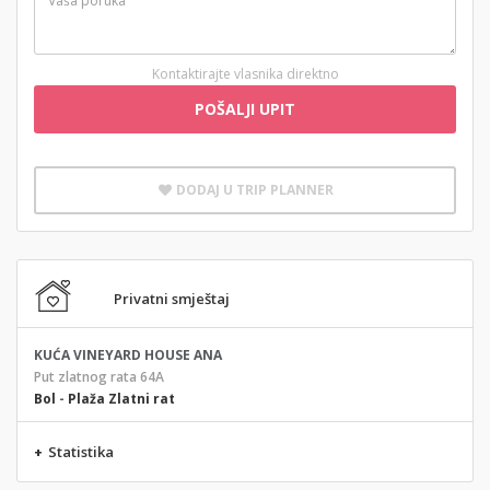
Kontaktirajte vlasnika direktno
POŠALJI UPIT
DODAJ U TRIP PLANNER
Privatni smještaj
KUĆA VINEYARD HOUSE ANA
Put zlatnog rata 64A
Bol
-
Plaža Zlatni rat
+
Statistika