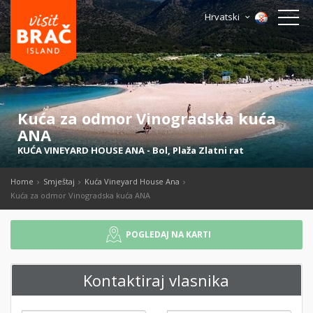
Hrvatski
Kuća za odmor Vinogradska kuća
ANA
KUĆA VINEYARD HOUSE ANA
-
Bol
,
Plaža Zlatni rat
Home
Smještaj
Kuća Vineyard House Ana
Kuća za odmor Vinogradska kuća ANA
POGLEDAJ NA KARTI
Kontaktiraj vlasnika