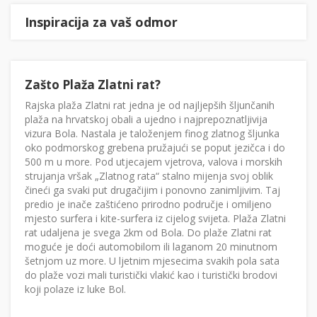
Inspiracija za vaš odmor
Zašto Plaža Zlatni rat?
Rajska plaža Zlatni rat jedna je od najljepših šljunčanih
plaža na hrvatskoj obali a ujedno i najprepoznatljivija
vizura Bola. Nastala je taloženjem finog zlatnog šljunka
oko podmorskog grebena pružajući se poput jezičca i do
500 m u more. Pod utjecajem vjetrova, valova i morskih
strujanja vršak „Zlatnog rata“ stalno mijenja svoj oblik
čineći ga svaki put drugačijim i ponovno zanimljivim. Taj
predio je inače zaštićeno prirodno područje i omiljeno
mjesto surfera i kite-surfera iz cijelog svijeta. Plaža Zlatni
rat udaljena je svega 2km od Bola. Do plaže Zlatni rat
moguće je doći automobilom ili laganom 20 minutnom
šetnjom uz more. U ljetnim mjesecima svakih pola sata
do plaže vozi mali turistički vlakić kao i turistički brodovi
koji polaze iz luke Bol.