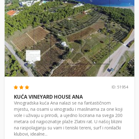
ID: 51954
KUĆA VINEYARD HOUSE ANA
Vinogradska kuća Ana nalazi se na fantastičnom
mjestu, na osami u vinogradu i maslinama za one koji
vole i uživaju u prirodi, a ujedno locirana na svega 200
metara od najpoznatije plaže Zlatni rat. U našoj blizini
na raspolaganju su vam i teniski tereni, surf i ronilački
klubovi, idealne...