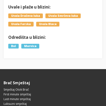
Uvale i plaže u blizini:
Uvala Dračeva luka
Uvala Smrčeva luka
Uvala Farska
Uvala Blaca
Odredišta u blizini:
Bol
Murvica
Brač Smještaj
Smještaj Otok Brač
First minute smještaj
Last minute smještaj
Luksuzni smještaj