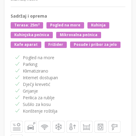
Sadržaj i oprema
2
Terasa: 25m
Pogled na more
Kuhinja
Kuhinjska pećnica
Mikrovalna pećnica
Kafe aparat
Frižider
Posuđe i pribor za jelo
Pogled na more
Parking
Klimatizirano
Internet dostupan
Dječji krevetić
Grijanje
Perilica za rublje
Sušilo za kosu
Korištenje roštilja