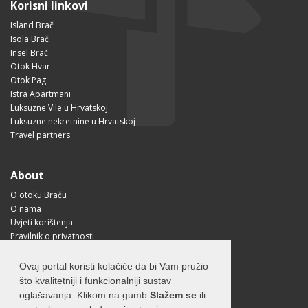
Korisni linkovi
Island Brač
Isola Brač
Insel Brač
Otok Hvar
Otok Pag
Istra Apartmani
Luksuzne Vile u Hrvatskoj
Luksuzne nekretnine u Hrvatskoj
Travel partners
About
O otoku Braču
O nama
Uvjeti korištenja
Pravilnik o privatnosti
Korisne informacije
Kako doći na Brač?
Ovaj portal koristi kolačiće da bi Vam pružio
Visit Croatia
što kvalitetniji i funkcionalniji sustav
oglašavanja. Klikom na gumb
Slažem se
ili