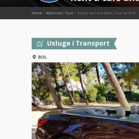
Home
Aktivnosti i Ture
Rent a cars and bikes, Tour de Brač
Usluge i Transport
BOL