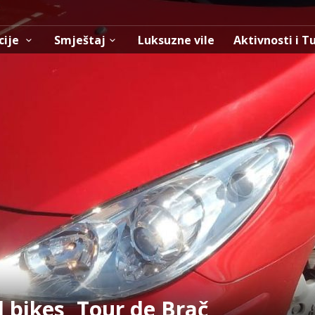
cije
Smještaj
Luksuzne vile
Aktivnosti i T
 bikes, Tour de Brač