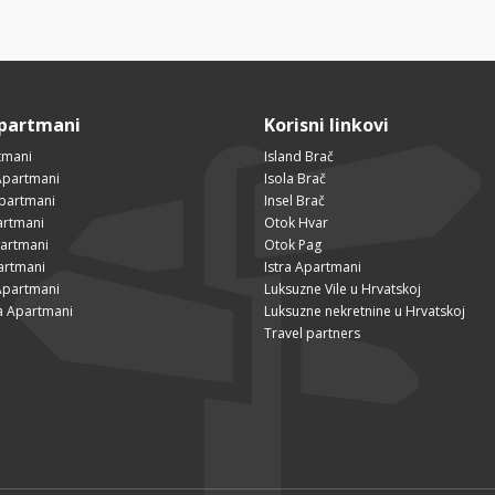
Apartmani
Korisni linkovi
tmani
Island Brač
Apartmani
Isola Brač
Apartmani
Insel Brač
artmani
Otok Hvar
partmani
Otok Pag
artmani
Istra Apartmani
Apartmani
Luksuzne Vile u Hrvatskoj
a Apartmani
Luksuzne nekretnine u Hrvatskoj
Travel partners