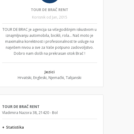
TOUR DE BRAČ RENT
Korisnik od Jan, 2015
TOUR DE BRAC je agencija sa višegodišnjim iskustvom u
iznajmljivanju automobila, bicikli, rola... Naš moto je
maximalna korektnost i profesionalnost te usluge na
najvišem nivou a sve za Vaše potpuno zadovoljstvo.
Dobro nam došli na prekrasan otok Brač !
Jezici
Hrvatski, Engleski, Njemački, Talijanski
TOUR DE BRAČ RENT
Vladimira Nazora 38, 21420 - Bol
+
Statistika