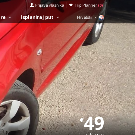
Prijava vlasnika
Trip Planner
(
0
)
ure
Isplaniraj put
Hrvatski
49
€
od/ grupa