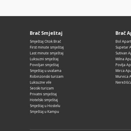
Brač Smještaj
Brač 
Smještaj Otok Brač
Bol Apar
First minute smještaj
Supetar 
Last minute smještaj
Sutivan 
Luksuzni smještaj
Milna Ap
Povoljan smještaj
Povlja A
Smještaj u uvalama
Mirca Ap
Robinzonski turizam
Murvica 
Luksuzne vile
Nerežišć
Seoski turizam
Privatni smještaj
Hotelski smještaj
Smještaj u Hostelu
Smještaj u Kampu