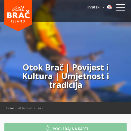
Hrvatski
Otok Brač | Povijest i
Kultura | Umjetnost i
tradicija
Home
Aktivnosti i Ture
POGLEDAJ NA KARTI