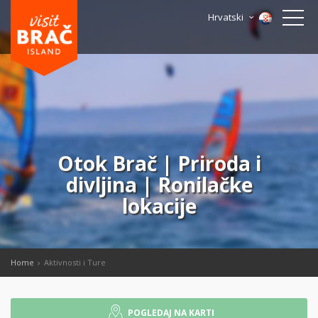
Hrvatski
Otok Brač | Priroda i
divljina | Ronilačke
lokacije
Home
Aktivnosti i Ture
POGLEDAJ NA KARTI