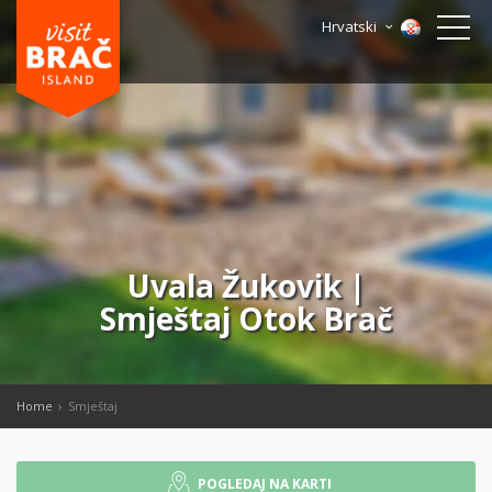
Hrvatski
Uvala Žukovik |
Smještaj Otok Brač
Home
Smještaj
POGLEDAJ NA KARTI