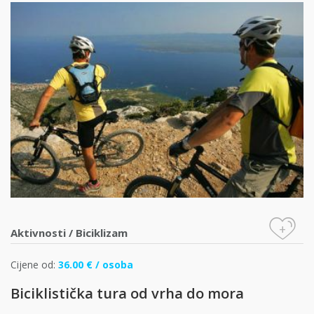
+
Aktivnosti
/
Biciklizam
Cijene od:
36.00 € / osoba
Biciklistička tura od vrha do mora