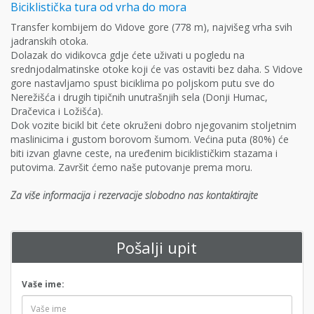
Biciklistička tura od vrha do mora
Transfer kombijem do Vidove gore (778 m), najvišeg vrha svih
jadranskih otoka.
Dolazak do vidikovca gdje ćete uživati u pogledu na
srednjodalmatinske otoke koji će vas ostaviti bez daha. S Vidove
gore nastavljamo spust biciklima po poljskom putu sve do
Nerežišća i drugih tipičnih unutrašnjih sela (Donji Humac,
Dračevica i Ložišća).
Dok vozite bicikl bit ćete okruženi dobro njegovanim stoljetnim
maslinicima i gustom borovom šumom. Većina puta (80%) će
biti izvan glavne ceste, na uređenim biciklističkim stazama i
putovima. Završit ćemo naše putovanje prema moru.
Za više informacija i rezervacije slobodno nas kontaktirajte
Pošalji upit
Vaše ime: