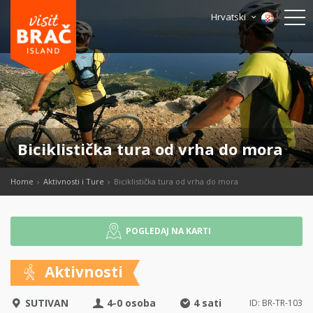
Hrvatski
Biciklistička tura od vrha do mora
Home
Aktivnosti i Ture
Biciklistička tura od vrha do mora
POGLEDAJ NA KARTI
Aktivnosti
SUTIVAN
4-0 osoba
4 sati
ID: BR-TR-103