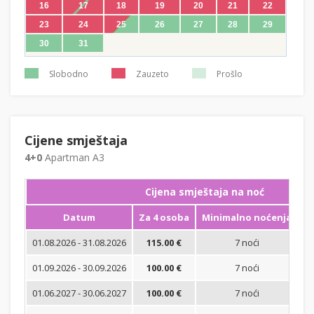
16
17
18
19
20
21
22
23
24
25
26
27
28
29
30
31
Slobodno
Zauzeto
Prošlo
Cijene smještaja
4+0
Apartman A3
Cijena smještaja na noć
Datum
Za 4 osoba
Minimalno noćenja
01.08.2026 - 31.08.2026
115.00 €
7 noći
Bi
01.09.2026 - 30.09.2026
100.00 €
7 noći
Bi
01.06.2027 - 30.06.2027
100.00 €
7 noći
Bi