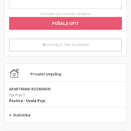
Kontaktirajte vlasnika direktno
POŠALJI UPIT
DODAJ U TRIP PLANNER
Privatni smještaj
APARTMANI RUZMARIN
Put Prje 3
Postira
-
Uvala Prja
+
Statistika