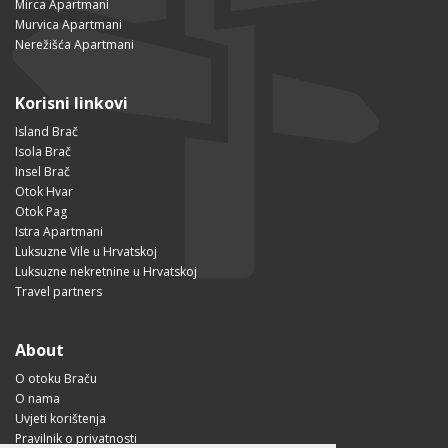
Mirca Apartmani
Murvica Apartmani
Nerežišća Apartmani
Korisni linkovi
Island Brač
Isola Brač
Insel Brač
Otok Hvar
Otok Pag
Istra Apartmani
Luksuzne Vile u Hrvatskoj
Luksuzne nekretnine u Hrvatskoj
Travel partners
About
O otoku Braču
O nama
Uvjeti korištenja
Pravilnik o privatnosti