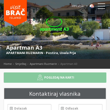
Hrvatski
Apartman A3
APARTMANI RUZMARIN
-
Postira
,
Uvala Prja
Home
Smještaj
Apartmani Ruzmarin
Apartman A3
POGLEDAJ NA KARTI
Kontaktiraj vlasnika