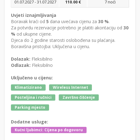
01.07.2027 - 31.07.2027
110.00 €
7 noći
Bi
Uvjeti iznajmljivanja
Boravak kraći od
5
dana uvećava cijenu za
30 %
.
Za potvrdu rezervacije potrebno je platiti akontaciju od
30
%
od ukupne cijene.
Djeca do 2 godine starosti oslobođena su plaćanja.
Boravišna pristojba: Uključena u cijenu.
Dolazak:
Fleksibilno
Odlazak:
Fleksibilno
Uključeno u cijenu:
Klimatizirano
Wireless Internet
Posteljina i ručnici
Završno čišćenje
Parking mjesto
Dodatne usluge:
Kućni ljubimci: Cijena po dogovoru