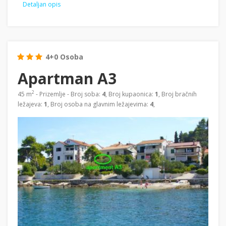
Detaljan opis
4+0 Osoba
Apartman A3
2
45 m
- Prizemlje - Broj soba:
4
, Broj kupaonica:
1
, Broj bračnih
ležajeva:
1
, Broj osoba na glavnim ležajevima:
4
,