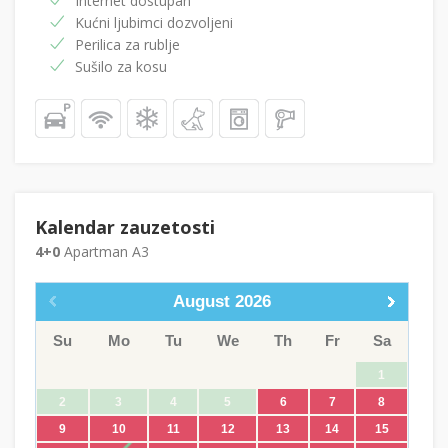
Internet dostupan
Kućni ljubimci dozvoljeni
Perilica za rublje
Sušilo za kosu
Kalendar zauzetosti
4+0
Apartman A3
August
2026
Su
Mo
Tu
We
Th
Fr
Sa
1
2
3
4
5
6
7
8
9
10
11
12
13
14
15