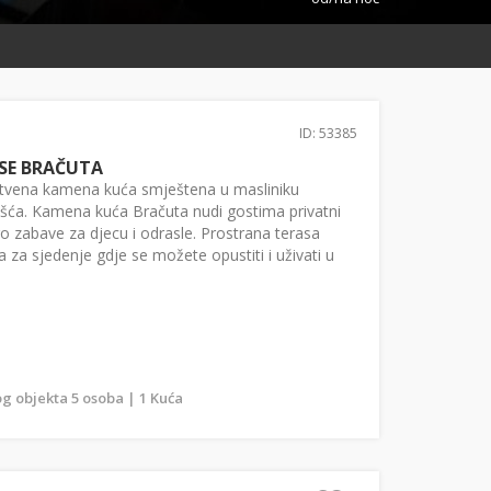
ID: 53385
SE BRAČUTA
nstvena kamena kuća smještena u masliniku
išća. Kamena kuća Bračuta nudi gostima privatni
o zabave za djecu i odrasle. Prostrana terasa
 za sjedenje gdje se možete opustiti i uživati u
g objekta 5 osoba | 1 Kuća