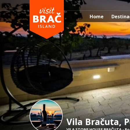
Home
Destina
Vila Bračuta, P
VILA STONE HOUSE BRAČUTA
-
Po