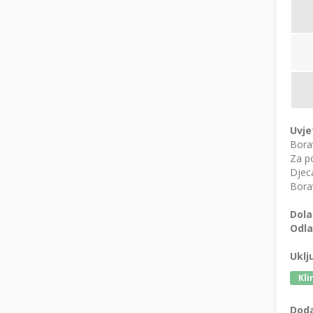
Uvje
Bora
Za po
Djeca
Borav
Dola
Odla
Uklj
Kli
Doda