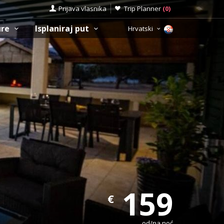
Prijava vlasnika
Trip Planner
(
0
)
ure
Isplaniraj put
Hrvatski
159
€
od/na noć