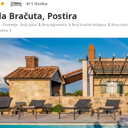
4+1 Osoba
la Bračuta, Postira
- Prizemlje - Broj soba:
2
, Broj kupaonica:
1
, Broj bračnih ležajeva:
2
, Broj osob
evima:
1