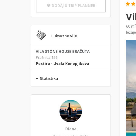
DODAJ U TRIP PLANNER
Vi
2
60 m
ležaj
Luksuzne vile
VILA STONE HOUSE BRAČUTA
Pražnica 156
Postira
-
Uvala Konopjikova
+
Statistika
Diana