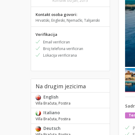
Korisnik od Jan, 2015
Kontakt osoba govori:
Hrvatski, Engleski, Njemački, Talijanski
Verifikacija
Email verificiran
Broj telefona verificiran
Lokacija verificirana
Na drugim jezicima
English
Villa Bračuta, Postira
Sadr
Italiano
Ter
Villa Bračuta, Postira
P
Deutsch
S
Villa Bračuta, Postira