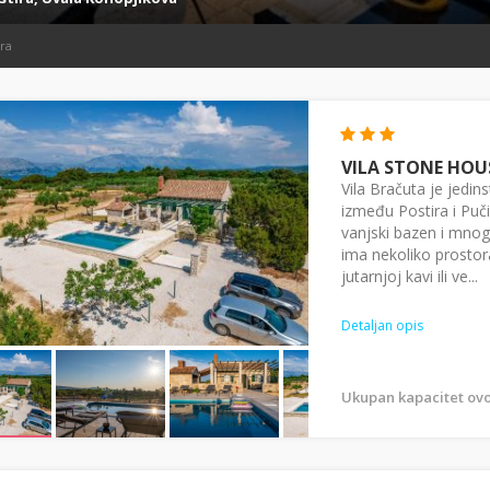
ira
VILA STONE HOU
Vila Bračuta je jedi
između Postira i Puč
vanjski bazen i mnog
ima nekoliko prostora
jutarnjoj kavi ili ve...
Detaljan opis
Ukupan kapacitet ovo