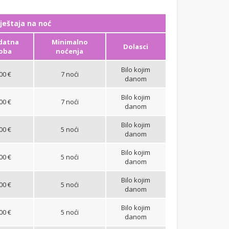
ještaja na noć
datna
Minimalno
Dolasci
oba
noćenja
Bilo kojim
00 €
7 noći
danom
Bilo kojim
00 €
7 noći
danom
Bilo kojim
00 €
5 noći
danom
Bilo kojim
00 €
5 noći
danom
Bilo kojim
00 €
5 noći
danom
Bilo kojim
00 €
5 noći
danom