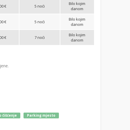
Bilo kojim
00 €
5 noći
danom
Bilo kojim
00 €
5 noći
danom
Bilo kojim
00 €
7 noći
danom
jene.
 čišćenje
Parking mjesto