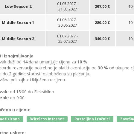
01.05.2027 -
Low Season 2
207.00 €
10.
31.05.2027
01.06.2027 -
Middle Season 1
280.00 €
10.
30.06.2027
01.07.2027 -
Middle Season 2
340.00 €
10.
25.07.2027
ti iznajmljivanja
vak duži od
14
dana umanjuje cijenu za
10 %
.
tvrdu rezervacije potrebno je platiti akontaciju od
30 %
od ukupne ci
 do 2 godine starosti oslobođena su plaćanja.
išna pristojba: Uključena u cijenu.
zak:
od 15:00 do Fleksibilno
zak:
do 9:00
učeno u cijenu:
matizirano
Wireless Internet
Posteljina i ručnici
Završno
tne usluge: