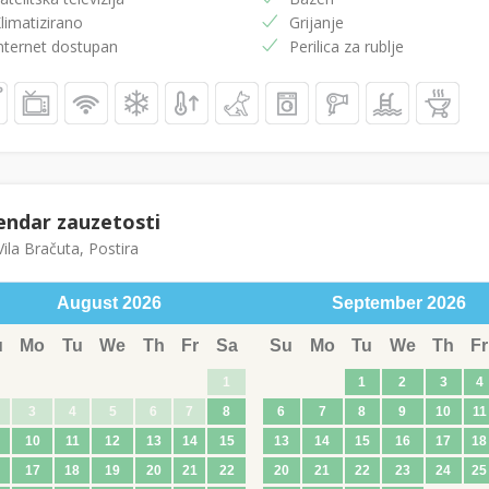
limatizirano
Grijanje
nternet dostupan
Perilica za rublje
endar zauzetosti
ila Bračuta, Postira
August
2026
September
2026
u
Mo
Tu
We
Th
Fr
Sa
Su
Mo
Tu
We
Th
Fr
1
1
2
3
4
3
4
5
6
7
8
6
7
8
9
10
11
10
11
12
13
14
15
13
14
15
16
17
18
17
18
19
20
21
22
20
21
22
23
24
25