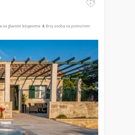
+
a na glavnim ležajevima:
4
, Broj osoba na pomoćnim