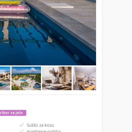
ribor za jelo
Sušilo za kosu
Korištenje roštilja