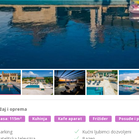
žaj i oprema
2
asa: 115m
Kuhinja
Kafe aparat
Frižider
Posuđe i p
arking
Kućni ljubimci dozvoljeni
atelitska televizija
Bazen