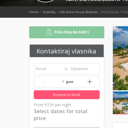
Home
Smještaj
Vila Stone house Bračuta
Vila Bračuta, Post
POGLEDAJ NA KARTI
Kontaktiraj vlasnika
Arrival
Departure
{{NumberOfGuests}} guest
Request to Book
From
€159
per night
Select dates for total
price