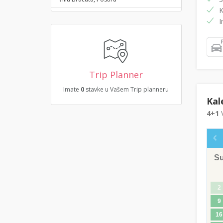
K
I
Trip Planner
Imate
0
stavke u Vašem Trip planneru
Kal
4+1
V
S
2
9
16