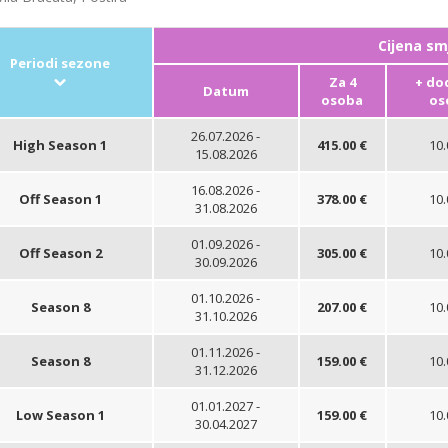
Cijena sm
Periodi sezone
Za 4
+ do
Datum
osoba
os
26.07.2026 -
High Season 1
415.00 €
10.
15.08.2026
16.08.2026 -
Off Season 1
378.00 €
10.
31.08.2026
01.09.2026 -
Off Season 2
305.00 €
10.
30.09.2026
01.10.2026 -
Season 8
207.00 €
10.
31.10.2026
01.11.2026 -
Season 8
159.00 €
10.
31.12.2026
01.01.2027 -
Low Season 1
159.00 €
10.
30.04.2027