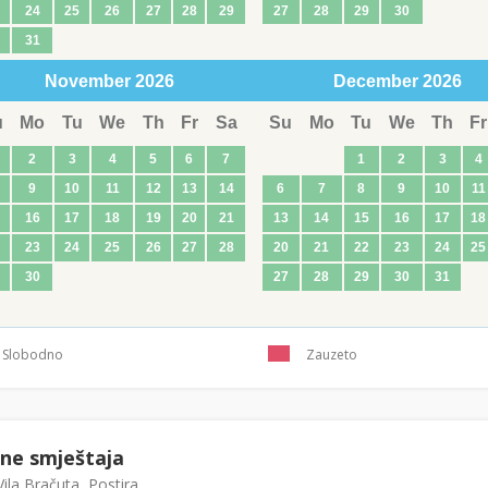
24
25
26
27
28
29
27
28
29
30
31
November
2026
December
2026
u
Mo
Tu
We
Th
Fr
Sa
Su
Mo
Tu
We
Th
Fr
2
3
4
5
6
7
1
2
3
4
9
10
11
12
13
14
6
7
8
9
10
11
16
17
18
19
20
21
13
14
15
16
17
18
23
24
25
26
27
28
20
21
22
23
24
25
30
27
28
29
30
31
Slobodno
Zauzeto
ene smještaja
ila Bračuta, Postira