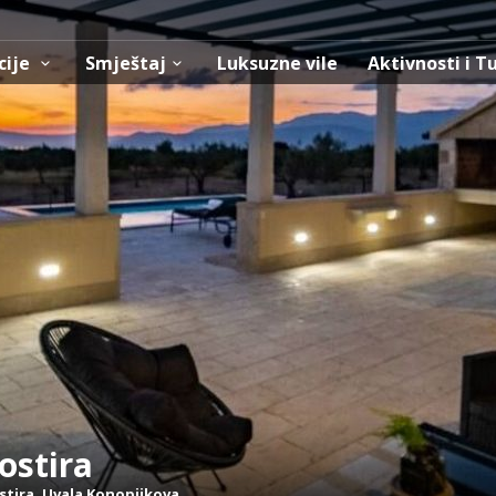
cije
Smještaj
Luksuzne vile
Aktivnosti i T
ostira
stira
,
Uvala Konopjikova