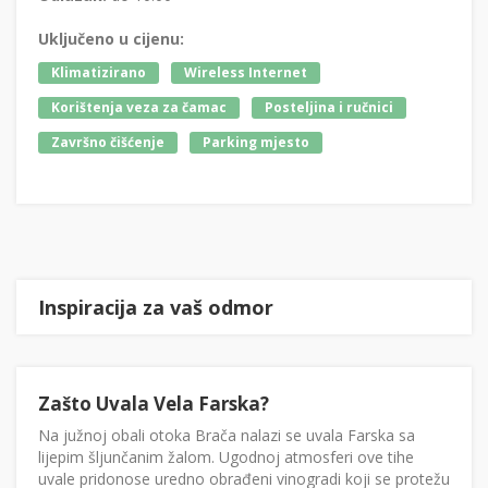
Uključeno u cijenu:
Klimatizirano
Wireless Internet
Korištenja veza za čamac
Posteljina i ručnici
Završno čišćenje
Parking mjesto
Inspiracija za vaš odmor
Zašto Uvala Vela Farska?
Na južnoj obali otoka Brača nalazi se uvala Farska sa
lijepim šljunčanim žalom. Ugodnoj atmosferi ove tihe
uvale pridonose uredno obrađeni vinogradi koji se protežu