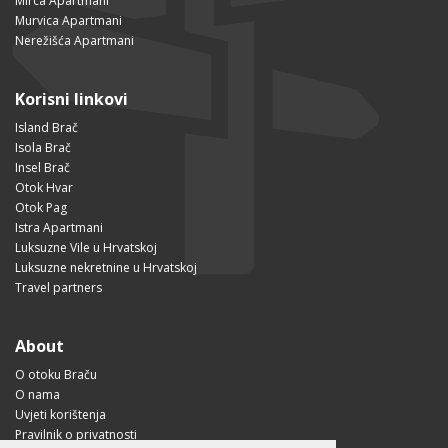
Mirca Apartmani
Murvica Apartmani
Nerežišća Apartmani
Korisni linkovi
Island Brač
Isola Brač
Insel Brač
Otok Hvar
Otok Pag
Istra Apartmani
Luksuzne Vile u Hrvatskoj
Luksuzne nekretnine u Hrvatskoj
Travel partners
About
O otoku Braču
O nama
Uvjeti korištenja
Pravilnik o privatnosti