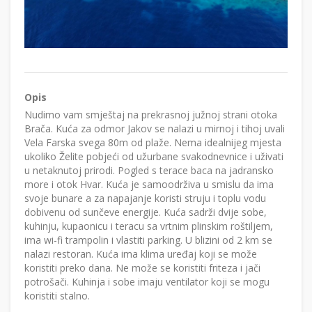
Opis
Nudimo vam smještaj na prekrasnoj južnoj strani otoka
Brača. Kuća za odmor Jakov se nalazi u mirnoj i tihoj uvali
Vela Farska svega 80m od plaže. Nema idealnijeg mjesta
ukoliko Želite pobjeći od užurbane svakodnevnice i uživati
u netaknutoj prirodi. Pogled s terace baca na jadransko
more i otok Hvar. Kuća je samoodrživa u smislu da ima
svoje bunare a za napajanje koristi struju i toplu vodu
dobivenu od sunčeve energije. Kuća sadrži dvije sobe,
kuhinju, kupaonicu i teracu sa vrtnim plinskim roštiljem,
ima wi-fi trampolin i vlastiti parking. U blizini od 2 km se
nalazi restoran. Kuća ima klima uređaj koji se može
koristiti preko dana. Ne može se koristiti friteza i jači
potrošači. Kuhinja i sobe imaju ventilator koji se mogu
koristiti stalno.