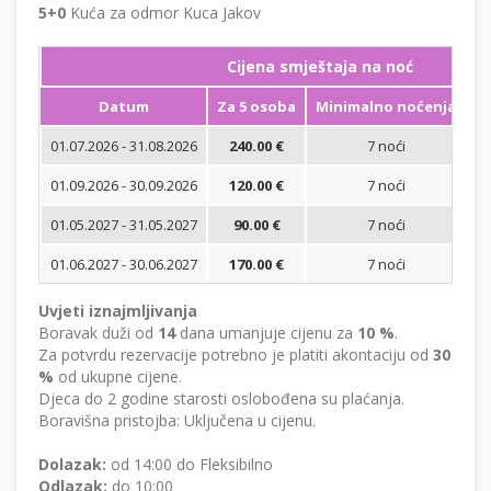
5+0
Kuća za odmor Kuca Jakov
Cijena smještaja na noć
Datum
Za 5 osoba
Minimalno noćenja
01.07.2026 - 31.08.2026
240.00 €
7 noći
Bi
01.09.2026 - 30.09.2026
120.00 €
7 noći
Bi
01.05.2027 - 31.05.2027
90.00 €
7 noći
Bi
01.06.2027 - 30.06.2027
170.00 €
7 noći
Bi
Uvjeti iznajmljivanja
Boravak duži od
14
dana umanjuje cijenu za
10 %
.
Za potvrdu rezervacije potrebno je platiti akontaciju od
30
%
od ukupne cijene.
Djeca do 2 godine starosti oslobođena su plaćanja.
Boravišna pristojba: Uključena u cijenu.
Dolazak:
od 14:00 do Fleksibilno
Odlazak:
do 10:00