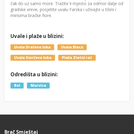
čak do uz samo more. Tražite li mjesto za odmor dalje od
gradske vreve, posjetite uvalu Farska i uživajte u tišini i
mirisima bračke flore.
Uvale i plaže u blizini:
Uvala Dračeva luka
Uvala Blaca
Uvala Smrčeva luka
Plaža Zlatni rat
Odredišta u blizini:
Bol
Murvica
Brač Smještaj