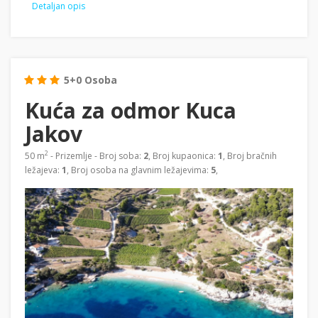
Detaljan opis
5+0 Osoba
Kuća za odmor Kuca
Jakov
2
50 m
- Prizemlje - Broj soba:
2
, Broj kupaonica:
1
, Broj bračnih
ležajeva:
1
, Broj osoba na glavnim ležajevima:
5
,