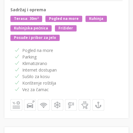
Sadržaj i oprema
2
Terasa: 30m
Pogled na more
Kuhinja
Kuhinjska pećnica
Frižider
Posuđe i pribor za jelo
Pogled na more
Parking
Klimatizirano
Internet dostupan
Sušilo za kosu
Korištenje roštilja
Vez za čamac