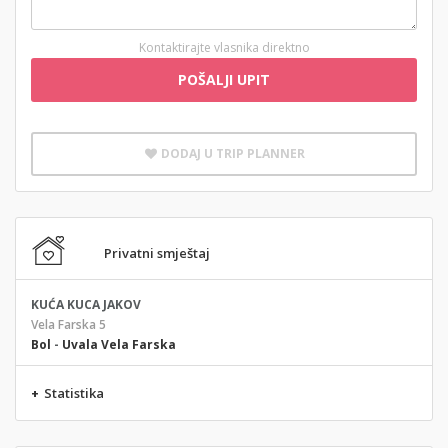
Kontaktirajte vlasnika direktno
POŠALJI UPIT
DODAJ U TRIP PLANNER
Privatni smještaj
KUĆA KUCA JAKOV
Vela Farska 5
Bol
-
Uvala Vela Farska
+
Statistika