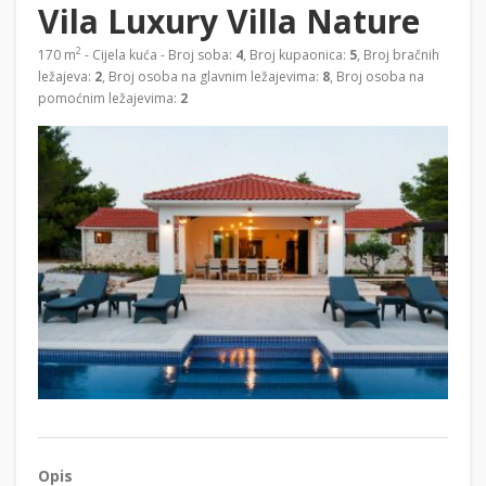
Vila Luxury Villa Nature
2
170 m
- Cijela kuća - Broj soba:
4
, Broj kupaonica:
5
, Broj bračnih
ležajeva:
2
, Broj osoba na glavnim ležajevima:
8
, Broj osoba na
pomoćnim ležajevima:
2
Opis