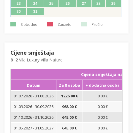
23
24
25
26
27
28
29
30
31
Slobodno
Zauzeto
Prošlo
Cijene smještaja
8+2
Vila Luxury Villa Nature
Cijena smještaja na noć
Datum
Za 8 osoba
+ dodatna osoba
Min
01.07.2026 - 31.08.2026
1226.00 €
0.00 €
01.09.2026 - 30.09.2026
968.00 €
0.00 €
01.10.2026 - 31.10.2026
645.00 €
0.00 €
01.05.2027 - 31.05.2027
645.00 €
0.00 €