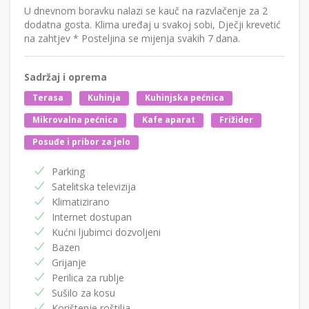
U dnevnom boravku nalazi se kauč na razvlačenje za 2
dodatna gosta. Klima uređaj u svakoj sobi, Dječji krevetić
na zahtjev * Posteljina se mijenja svakih 7 dana.
Sadržaj i oprema
Terasa
Kuhinja
Kuhinjska pećnica
Mikrovalna pećnica
Kafe aparat
Frižider
Posuđe i pribor za jelo
Parking
Satelitska televizija
Klimatizirano
Internet dostupan
Kućni ljubimci dozvoljeni
Bazen
Grijanje
Perilica za rublje
Sušilo za kosu
Korištenje roštilja