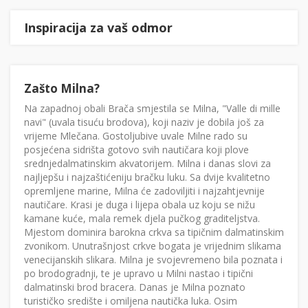
Inspiracija za vaš odmor
Zašto Milna?
Na zapadnoj obali Brača smjestila se Milna, "Valle di mille
navi" (uvala tisuću brodova), koji naziv je dobila još za
vrijeme Mlečana. Gostoljubive uvale Milne rado su
posjećena sidrišta gotovo svih nautičara koji plove
srednjedalmatinskim akvatorijem. Milna i danas slovi za
najljepšu i najzaštićeniju bračku luku. Sa dvije kvalitetno
opremljene marine, Milna će zadoviljiti i najzahtjevnije
nautičare. Krasi je duga i lijepa obala uz koju se nižu
kamane kuće, mala remek djela pučkog graditeljstva.
Mjestom dominira barokna crkva sa tipičnim dalmatinskim
zvonikom. Unutrašnjost crkve bogata je vrijednim slikama
venecijanskih slikara. Milna je svojevremeno bila poznata i
po brodogradnji, te je upravo u Milni nastao i tipični
dalmatinski brod bracera. Danas je Milna poznato
turističko središte i omiljena nautička luka. Osim