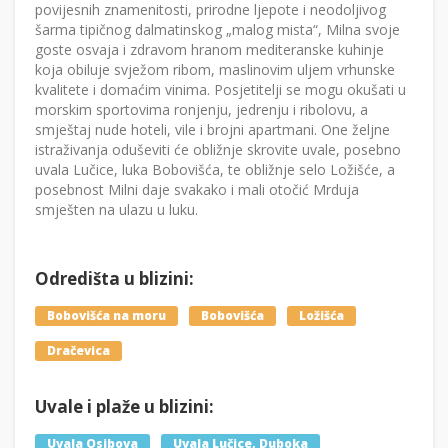
povijesnih znamenitosti, prirodne ljepote i neodoljivog
šarma tipičnog dalmatinskog „malog mista“, Milna svoje
goste osvaja i zdravom hranom mediteranske kuhinje
koja obiluje svježom ribom, maslinovim uljem vrhunske
kvalitete i domaćim vinima. Posjetitelji se mogu okušati u
morskim sportovima ronjenju, jedrenju i ribolovu, a
smještaj nude hoteli, vile i brojni apartmani. One željne
istraživanja oduševiti će obližnje skrovite uvale, posebno
uvala Lučice, luka Bobovišća, te obližnje selo Ložišće, a
posebnost Milni daje svakako i mali otočić Mrduja
smješten na ulazu u luku.
Odredišta u blizini:
Bobovišća na moru
Bobovišća
Ložišća
Dračevica
Uvale i plaže u blizini:
Uvala Osibova
Uvala Lučice, Duboka