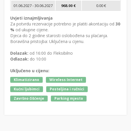
01.06.2027 - 30.06.2027
968.00 €
0.00 €
Uvjeti iznajmljivanja
Za potvrdu rezervacije potrebno je platiti akontaciju od
30
%
od ukupne cijene.
Djeca do 2 godine starosti oslobođena su plaćanja.
Boravišna pristojba: Uključena u cijenu.
Dolazak:
od 16:00 do Fleksibilno
Odlazak:
do 10:00
Uključeno u cijenu:
Klimatizirano
Wireless Internet
Kućni ljubimci
Posteljina i ručnici
Završno čišćenje
Parking mjesto