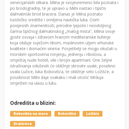
venecijanskih slikara. Milna je svojevremeno bila poznata i
po brodogradnji, te je upravo u Milni nastao i tipični
dalmatinski brod bracera. Danas je Milna poznato
turističko središte i omiljena nautička luka. Osim
povijesnih znamenitosti, prirodne ljepote i neodoljivog
šarma tipičnog dalmatinskog „malog mista“, Milna svoje
goste osvaja i zdravom hranom mediteranske kuhinje
koja obiluje svježom ribom, maslinovim uljem vrhunske
kvalitete i domaćim vinima. Posjetitelji se mogu okušati u
morskim sportovima ronjenju, jedrenju i ribolovu, a
smještaj nude hoteli, vile i brojni apartmani. One željne
istraživanja oduševiti će obližnje skrovite uvale, posebno
uvala Lučice, luka Bobovišća, te obližnje selo Ložišće, a
posebnost Milni daje svakako i mali otočić Mrduja
smješten na ulazu u luku.
Odredišta u blizini:
Bobovišća na moru
Bobovišća
Ložišća
Dračevica