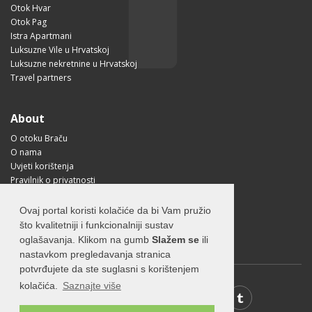
Otok Hvar
Otok Pag
Istra Apartmani
Luksuzne Vile u Hrvatskoj
Luksuzne nekretnine u Hrvatskoj
Travel partners
About
O otoku Braču
O nama
Uvjeti korištenja
Pravilnik o privatnosti
Korisne informacije
Kako doći na Brač?
Ovaj portal koristi kolačiće da bi Vam pružio
Visit Croatia
što kvalitetniji i funkcionalniji sustav
oglašavanja. Klikom na gumb
Slažem se
ili
nastavkom pregledavanja stranica
potvrđujete da ste suglasni s korištenjem
kolačića.
Saznajte više