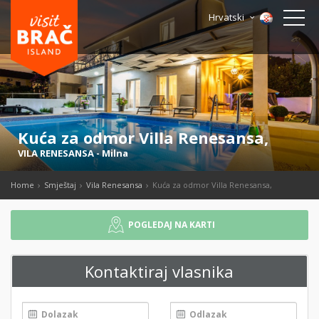
Hrvatski
Kuća za odmor Villa Renesansa,
VILA RENESANSA
-
Milna
Home
Smještaj
Vila Renesansa
Kuća za odmor Villa Renesansa,
POGLEDAJ NA KARTI
Kontaktiraj vlasnika