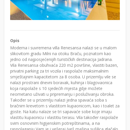
Opis
Moderna i suvremena villa Renesansa nalazi se u malom
slikovitom gradu Milni na otoku Braču, poznatom kao
jedno od najposjećenijih turističkih destinacija Jadrana.
Vila Renesansa obuhvaća 220 m2 površine, vlastiti bazen,
privatni parking za tri vozila i raspolaže maksimalnim
smještajnim kapacitetom za 8 osoba. U prizemlju vile se
nalazi prostrani dnevni boravak, kuhinja i blagovaonica
koja raspolaže s 10 sjedećih mjesta gdje možete
neometano uživati u pripremanju i posluživanju obroka.
Također se u prizemlju nalazi jedna spavaća soba s
bračnim krevetom s vlastitom kupaonicom, kao i toalet za
goste. Na katu nalaze se tri sapavaće sobe koje imaju
vlastitu kupaonicu i vlastitiu terasu. Vila također raspolaže
svim osnovnim higijenskim potrepštinama, a na
raspolaganju Vam je i vešeraj (veš mašina,sušilica,glačalo