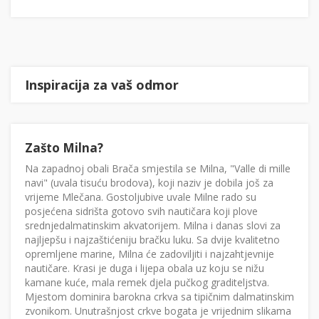
Inspiracija za vaš odmor
Zašto Milna?
Na zapadnoj obali Brača smjestila se Milna, "Valle di mille
navi" (uvala tisuću brodova), koji naziv je dobila još za
vrijeme Mlečana. Gostoljubive uvale Milne rado su
posjećena sidrišta gotovo svih nautičara koji plove
srednjedalmatinskim akvatorijem. Milna i danas slovi za
najljepšu i najzaštićeniju bračku luku. Sa dvije kvalitetno
opremljene marine, Milna će zadoviljiti i najzahtjevnije
nautičare. Krasi je duga i lijepa obala uz koju se nižu
kamane kuće, mala remek djela pučkog graditeljstva.
Mjestom dominira barokna crkva sa tipičnim dalmatinskim
zvonikom. Unutrašnjost crkve bogata je vrijednim slikama