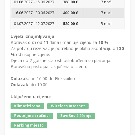
01.06.2027 - 15.06.2027
380.00 €
7 noći
Bi
16.06.2027 - 30.06.2027
400.00 €
7 noći
Bi
01.07.2027 - 12.07.2027
520.00 €
5 noći
Bi
Uvjeti iznajmljivanja
Boravak duži od
11
dana umanjuje cijenu za
10 %
.
Za potvrdu rezervacije potrebno je platiti akontaciju od
30
%
od ukupne cijene.
Djeca do 2 godine starosti oslobođena su plaćanja.
Boravišna pristojba: Uključena u cijenu.
Dolazak:
od 16:00 do Fleksibilno
Odlazak:
do 10:00
Uključeno u cijenu:
Klimatizirano
Wireless Internet
Posteljina i ručnici
Završno čišćenje
Parking mjesto