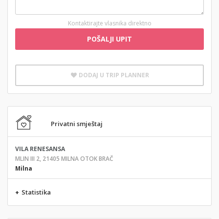
Kontaktirajte vlasnika direktno
POŠALJI UPIT
DODAJ U TRIP PLANNER
Privatni smještaj
VILA RENESANSA
MLIN III 2, 21405 MILNA OTOK BRAČ
Milna
+
Statistika