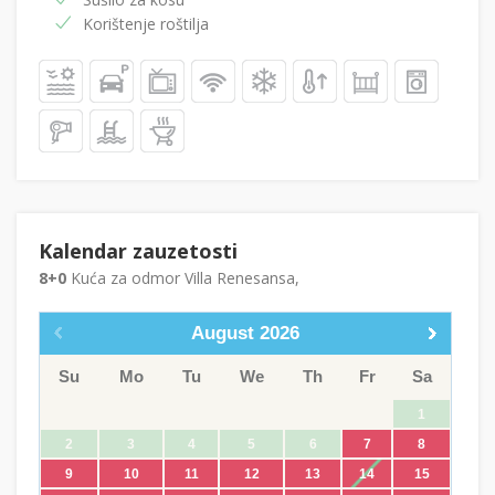
Korištenje roštilja
Kalendar zauzetosti
8+0
Kuća za odmor Villa Renesansa,
August
2026
Su
Mo
Tu
We
Th
Fr
Sa
1
2
3
4
5
6
7
8
9
10
11
12
13
14
15