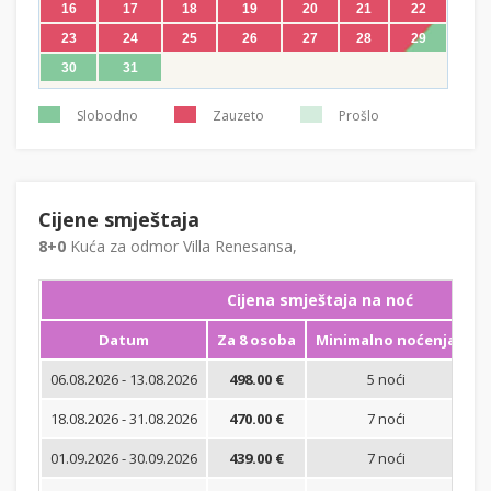
16
17
18
19
20
21
22
23
24
25
26
27
28
29
30
31
Slobodno
Zauzeto
Prošlo
Cijene smještaja
8+0
Kuća za odmor Villa Renesansa,
Cijena smještaja na noć
Datum
Za 8 osoba
Minimalno noćenja
06.08.2026 - 13.08.2026
498.00 €
5 noći
Bi
18.08.2026 - 31.08.2026
470.00 €
7 noći
Bi
01.09.2026 - 30.09.2026
439.00 €
7 noći
Bi