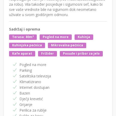
za robu). Vila također posjeduje i sigurnosni sef, kako bi
sve vaše vrednote bile na sigurnom dok neometano
uživate u svom godišnjem odmoru.
Sadržaj i oprema
2
Terasa: 80m
Pogled na more
Kuhinja
Kuhinjska pećnica
Mikrovalna pećnica
Kafe aparat
Frižider
Posuđe i pribor za jelo
Pogled na more
Parking
Satelitska televizija
Klimatizirano
Internet dostupan
Bazen
Dječji krevetić
Grijanje
Perilica za rublje
Sušilo za kosu