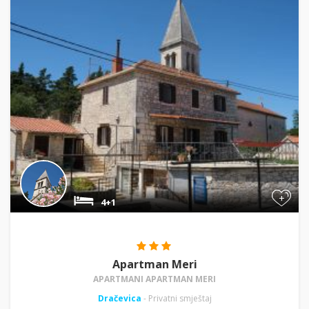
+
4+1
Apartman Meri
APARTMANI APARTMAN MERI
Dračevica
- Privatni smještaj