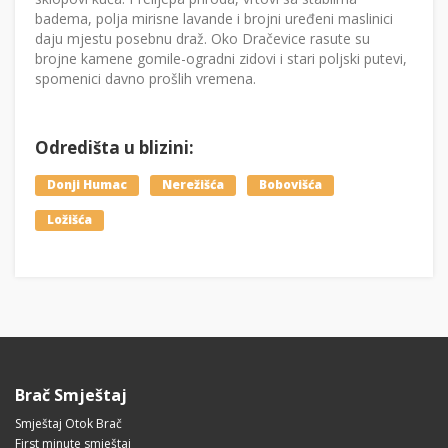
badema, polja mirisne lavande i brojni uređeni maslinici
daju mjestu posebnu draž. Oko Dračevice rasute su
brojne kamene gomile-ogradni zidovi i stari poljski putevi,
spomenici davno prošlih vremena.
Odredišta u blizini:
Donji Humac
Nerežišća
Bobovišća
Ložišća
Brač Smještaj
Smještaj Otok Brač
First minute smještaj