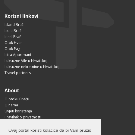
Korisni linkovi
Island Brač
Isola Brač
Insel Brač
Otok Hvar
Otok Pag
Istra Apartmani
Luksuzne Vile u Hrvatskoj
Luksuzne nekretnine u Hrvatskoj
Travel partners
About
O otoku Braču
O nama
Uvjeti korištenja
Pravilnik o privatnosti
Korisne informacije
Kako doći na Brač?
Ovaj portal koristi kolačiće da bi Vam pružio