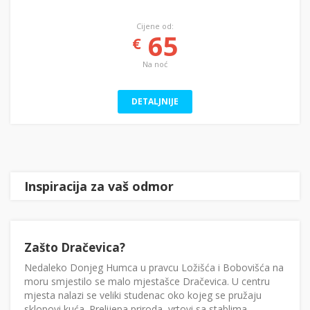
Cijene od:
65
€
Na noć
DETALJNIJE
Inspiracija za vaš odmor
Zašto Dračevica?
Nedaleko Donjeg Humca u pravcu Ložišća i Bobovišća na
moru smjestilo se malo mjestašce Dračevica. U centru
mjesta nalazi se veliki studenac oko kojeg se pružaju
sklopovi kuća. Prelijepa priroda, vrtovi sa stablima