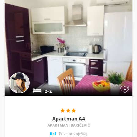
+
2+2
Apartman A4
APARTMANI BARIČEVIĆ
Bol
- Privatni smještaj