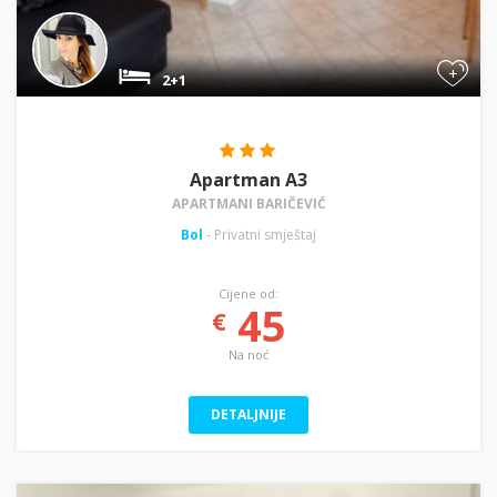
+
2+1
Apartman A3
APARTMANI BARIČEVIĆ
Bol
- Privatni smještaj
Cijene od:
45
€
Na noć
DETALJNIJE