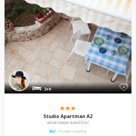
+
2+0
Studio Apartman A2
APARTMANI BARIČEVIĆ
Bol
- Privatni smještaj