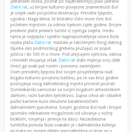
jadranskih otoka, poznat po najatraktivnijoj plaži Jadrana
Zlatni rat
, uz brojne kulturno-povijesne znamenitosti Bol
je uvijek rado posjećena destinacija. Prirodne lijepote,
ugodna i blaga klima, te kristalno čisto more čine Bol
poželnim mjestom za odmor tijekom cijele godine. Brojne
predivne plaže privlače turiste iz cijeloga svijeta, među
njima je najljepša i ujedno najprepoznatljivija vizura Bola
rajska plaža
Zlatni rat
. Nastala je taloženjem finog zlatnog
šljunka oko podmorskog grebena pružajući se poput
ježičca i do 500 m u more. Pod utejcajem vjetrova, valova
i morskih strujanja vršak
Zlatni rat
stalo mijenja svoj oblik
čineći ga svaki put novim i ponovno zanimljivim.
Osim prirodnihj lijepota Bol svojim posjetiteljima nudi
bogatu kulturno-povjesnu baštinu, pa će vas kroz godine
postojanja ovog dalmatinskog mjesta provesti poznati
Dominikanski samostan sa svojm bogatom arheološkom
zbirkom, razni barokni lijetnikovci, župna crkva ali i skladne
pučke kamene kuće okružene karakterističnim
dalmatinskim pjacetama. Svojim gostima Bol nudi i brojne
sportsko-rekreativne mogućnosti od uživanja u vožnji
biciklom, ronjenja i jerenja na dasci. Nezaobilazna
turistička ponuda Bola svakako je i dalmatinska kuhinja
poznata po raznim ribljim specijalitetima uz koje se u