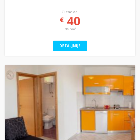
Cijene od:
40
€
Na noć
DETALJNIJE