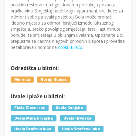
bolskim restoranima i gostionama poslužuju poznata
bračka vina. Smještaj nude brojni apartmani, vile, kuće za
odmor i sobe pa svaki posjetitej Bola može pronaći
idealno mjesto za odmor, birajući između luksuznog
smještaja, preko povoljnog smještaja, first i last minute
ponude, te smještaja u obližnjim uvalama. Upoznajte Bol,
prepustite se čarima njegovih prirodnih lijepota i provedite
nezaboravan odmor na
otoku Braču
.
Odredišta u blizini:
Murvica
Gornji Humac
Uvale i plaže u blizini:
Plaža Zlatni rat
Uvala Konjska
Uvala Mala Hrvaska
Uvala Hrvaska
Uvala Dračeva luka
Uvala Smrčeva luka