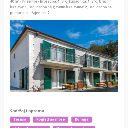
2
40 m
- Prizemlje - Broj soba:
1
, Broj kupaonica:
1
, Broj bračnih
ležajeva:
1
, Broj osoba na glavnim ležajevima:
2
, Broj osoba na
pomoćnim ležajevima:
2
Sadržaj i oprema
Terasa
Pogled na more
Kuhinja