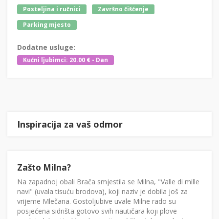
Posteljina i ručnici
Završno čišćenje
Parking mjesto
Dodatne usluge:
Kućni ljubimci: 20.00 € - Dan
Inspiracija za vaš odmor
Zašto Milna?
Na zapadnoj obali Brača smjestila se Milna, "Valle di mille
navi" (uvala tisuću brodova), koji naziv je dobila još za
vrijeme Mlečana. Gostoljubive uvale Milne rado su
posjećena sidrišta gotovo svih nautičara koji plove