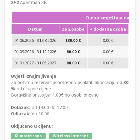
2+2
Apartman 3B
Cijena smještaja na noć
Datum
Za 2 osoba
+ dodatna osoba
Min
01.06.2026 - 31.08.2026
130.00 €
0.00 €
01.09.2026 - 31.12.2026
80.00 €
0.00 €
01.01.2027 - 31.05.2027
80.00 €
0.00 €
Uvjeti iznajmljivanja
Za potvrdu rezervacije potrebno je platiti akontaciju od
30
%
od ukupne cijene.
Boravišna pristojba: 1.00€ po osobi dnevno.
Dolazak:
od 14:00 do 17:00
Odlazak:
do 10:00
Uključeno u cijenu:
Klimatizirano
Wireless Internet