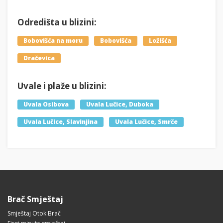
Odredišta u blizini:
Bobovišća na moru
Bobovišća
Ložišća
Dračevica
Uvale i plaže u blizini:
Uvala Osibova
Uvala Lučice, Duboka
Uvala Lučice, Slavinjina
Uvala Lučice, Smrče
Brač Smještaj
Smještaj Otok Brač