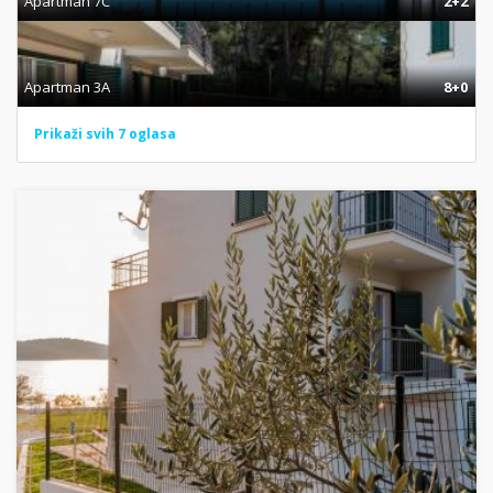
Apartman 7C
2+2
Apartman 3A
8+0
Prikaži svih 7 oglasa