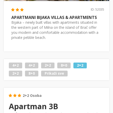
ID: 52035
APARTMANI BIJAKA VILLAS & APARTMENTS
Bijaka – newly built villas with apartments situated in
the western part of Milna on the island of Brač offer
you modern and comfortable accommodation with a
private pebble beach.
4+2
4+2
2+2
8+0
2+2
2+2
8+0
Prikaži sve
2+2 Osoba
Apartman 3B