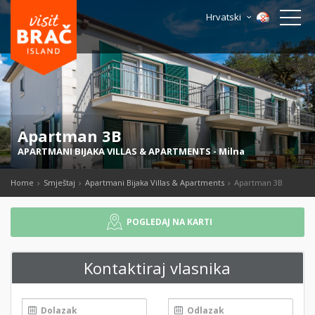
Hrvatski
Apartman 3B
APARTMANI BIJAKA VILLAS & APARTMENTS
-
Milna
Home
Smještaj
Apartmani Bijaka Villas & Apartments
Apartman 3B
POGLEDAJ NA KARTI
Kontaktiraj vlasnika