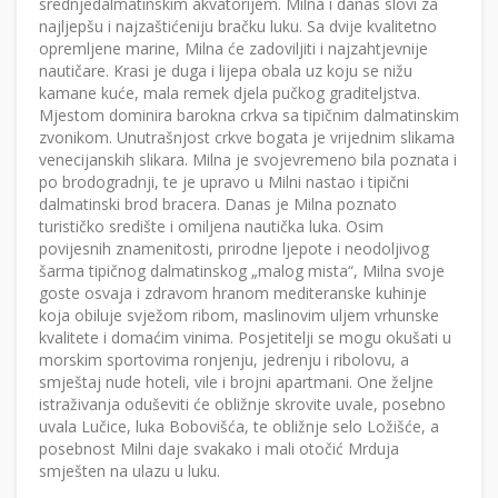
srednjedalmatinskim akvatorijem. Milna i danas slovi za
najljepšu i najzaštićeniju bračku luku. Sa dvije kvalitetno
opremljene marine, Milna će zadoviljiti i najzahtjevnije
nautičare. Krasi je duga i lijepa obala uz koju se nižu
kamane kuće, mala remek djela pučkog graditeljstva.
Mjestom dominira barokna crkva sa tipičnim dalmatinskim
zvonikom. Unutrašnjost crkve bogata je vrijednim slikama
venecijanskih slikara. Milna je svojevremeno bila poznata i
po brodogradnji, te je upravo u Milni nastao i tipični
dalmatinski brod bracera. Danas je Milna poznato
turističko središte i omiljena nautička luka. Osim
povijesnih znamenitosti, prirodne ljepote i neodoljivog
šarma tipičnog dalmatinskog „malog mista“, Milna svoje
goste osvaja i zdravom hranom mediteranske kuhinje
koja obiluje svježom ribom, maslinovim uljem vrhunske
kvalitete i domaćim vinima. Posjetitelji se mogu okušati u
morskim sportovima ronjenju, jedrenju i ribolovu, a
smještaj nude hoteli, vile i brojni apartmani. One željne
istraživanja oduševiti će obližnje skrovite uvale, posebno
uvala Lučice, luka Bobovišća, te obližnje selo Ložišće, a
posebnost Milni daje svakako i mali otočić Mrduja
smješten na ulazu u luku.