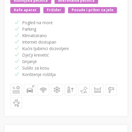
Kuhinjska pećnica
Mikrovalna pećnica
Kafe aparat
Frižider
Posuđe i pribor za jelo
Pogled na more
Parking
Klimatizirano
Internet dostupan
Kućni ljubimci dozvoljeni
Dječji krevetić
Grijanje
Sušilo za kosu
Korištenje roštilja