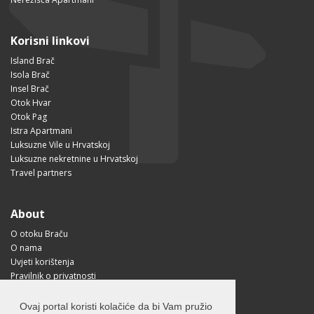
Korisni linkovi
Island Brač
Isola Brač
Insel Brač
Otok Hvar
Otok Pag
Istra Apartmani
Luksuzne Vile u Hrvatskoj
Luksuzne nekretnine u Hrvatskoj
Travel partners
About
O otoku Braču
O nama
Uvjeti korištenja
Pravilnik o privatnosti
Korisne informacije
Kako doći na Brač?
Ovaj portal koristi kolačiće da bi Vam pružio