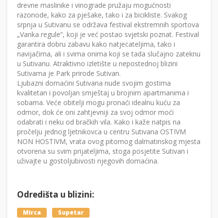
drevne maslinike i vinograde pružaju mogućnosti
razonode, kako za pješake, tako i za bicikliste. Svakog
srpnja u Sutivanu se održava festival ekstremnih sportova
„Vanka regule“, koji je već postao svjetski poznat. Festival
garantira dobru zabavu kako natjecateljima, tako i
navijačima, ali i svima onima koji se tada slučajno zateknu
u Sutivanu. Atraktivno izletište u nepostednoj blizini
Sutivama je Park prirode Sutivan.
Ljubazni domaćini Sutivana nude svojim gostima
kvalitetan i povoljan smještaj u brojnim apartmanima i
sobama. Veće obitelji mogu pronaći idealnu kuću za
odmor, dok će oni zahtjevniji za svoj odmor moći
odabrati i neku od bračkih vila. Kako i kaže natpis na
pročelju jednog ljetnikovca u centru Sutivana OSTIVM
NON HOSTIVM, vrata ovog pitomog dalmatinskog mjesta
otvorena su svim prijateljima, stoga posjetite Sutivan i
uživajte u gostoljubivosti njegovih domaćina.
Odredišta u blizini:
Mirca
Supetar