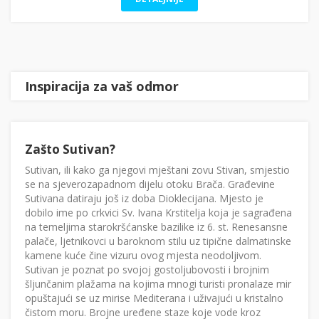
Inspiracija za vaš odmor
Zašto Sutivan?
Sutivan, ili kako ga njegovi mještani zovu Stivan, smjestio
se na sjeverozapadnom dijelu otoku Brača. Građevine
Sutivana datiraju još iz doba Dioklecijana. Mjesto je
dobilo ime po crkvici Sv. Ivana Krstitelja koja je sagrađena
na temeljima starokršćanske bazilike iz 6. st. Renesansne
palače, ljetnikovci u baroknom stilu uz tipične dalmatinske
kamene kuće čine vizuru ovog mjesta neodoljivom.
Sutivan je poznat po svojoj gostoljubovosti i brojnim
šljunčanim plažama na kojima mnogi turisti pronalaze mir
opuštajući se uz mirise Mediterana i uživajući u kristalno
čistom moru. Brojne uređene staze koje vode kroz