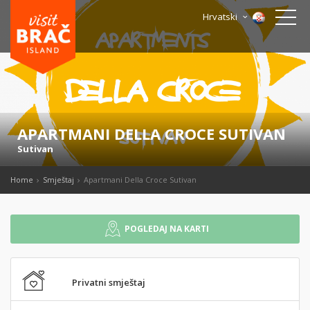
Hrvatski
APARTMANI DELLA CROCE SUTIVAN
Sutivan
Home
Smještaj
Apartmani Della Croce Sutivan
POGLEDAJ NA KARTI
Privatni smještaj