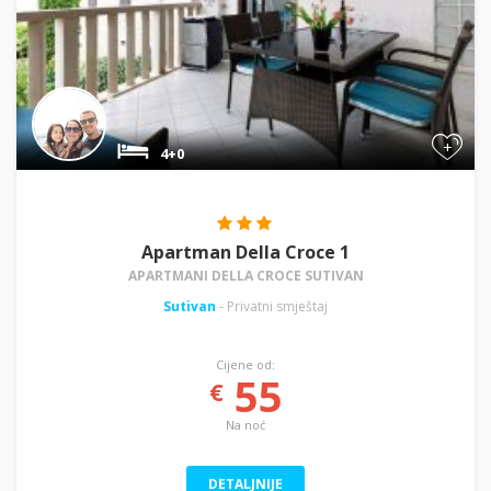
+
4+0
Apartman Della Croce 1
APARTMANI DELLA CROCE SUTIVAN
Sutivan
- Privatni smještaj
Cijene od:
55
€
Na noć
DETALJNIJE