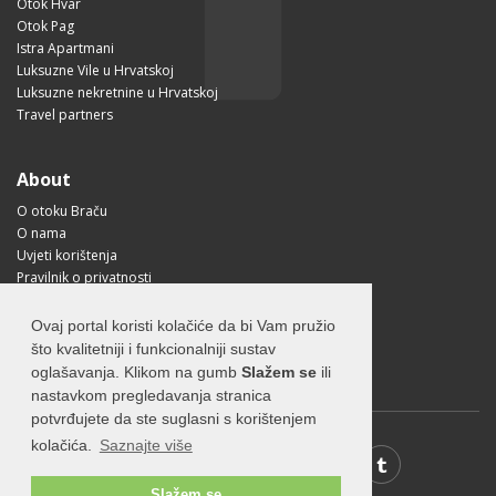
Otok Hvar
Otok Pag
Istra Apartmani
Luksuzne Vile u Hrvatskoj
Luksuzne nekretnine u Hrvatskoj
Travel partners
About
O otoku Braču
O nama
Uvjeti korištenja
Pravilnik o privatnosti
Korisne informacije
Kako doći na Brač?
Ovaj portal koristi kolačiće da bi Vam pružio
Visit Croatia
što kvalitetniji i funkcionalniji sustav
oglašavanja. Klikom na gumb
Slažem se
ili
nastavkom pregledavanja stranica
potvrđujete da ste suglasni s korištenjem
kolačića.
Saznajte više
Slažem se