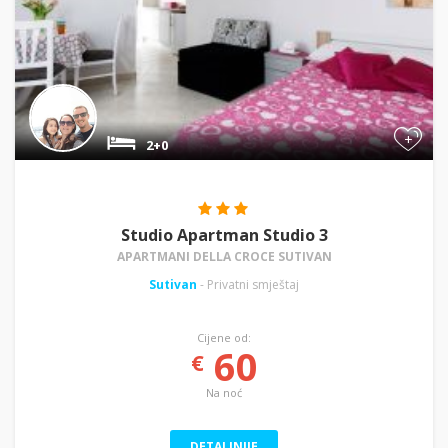
+
2+0
Studio Apartman Studio 3
APARTMANI DELLA CROCE SUTIVAN
Sutivan
- Privatni smještaj
Cijene od:
60
€
Na noć
DETALJNIJE