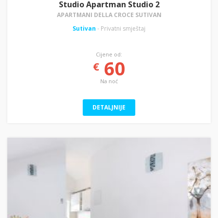
Studio Apartman Studio 2
APARTMANI DELLA CROCE SUTIVAN
Sutivan
- Privatni smještaj
Cijene od:
60
€
Na noć
DETALJNIJE