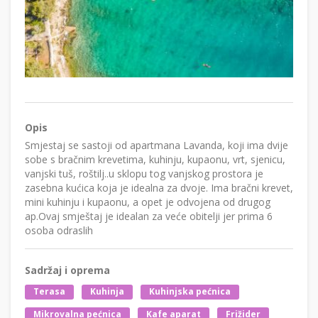
Opis
Smjestaj se sastoji od apartmana Lavanda, koji ima dvije
sobe s bračnim krevetima, kuhinju, kupaonu, vrt, sjenicu,
vanjski tuš, roštilj..u sklopu tog vanjskog prostora je
zasebna kućica koja je idealna za dvoje. Ima bračni krevet,
mini kuhinju i kupaonu, a opet je odvojena od drugog
ap.Ovaj smještaj je idealan za veće obitelji jer prima 6
osoba odraslih
Sadržaj i oprema
Terasa
Kuhinja
Kuhinjska pećnica
Mikrovalna pećnica
Kafe aparat
Frižider