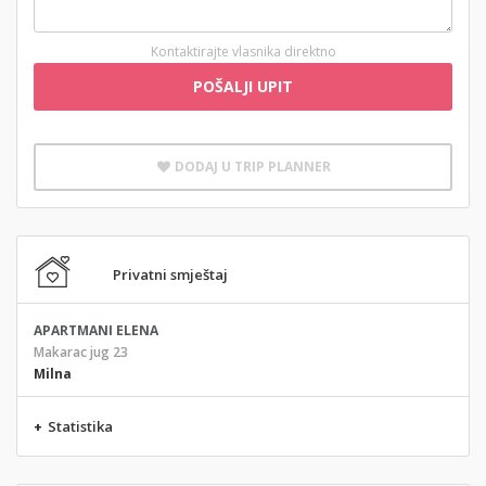
Kontaktirajte vlasnika direktno
POŠALJI UPIT
DODAJ U TRIP PLANNER
Privatni smještaj
APARTMANI ELENA
Makarac jug 23
Milna
+
Statistika