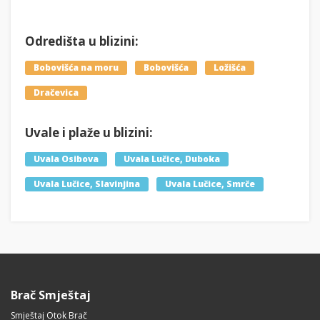
Odredišta u blizini:
Bobovišća na moru
Bobovišća
Ložišća
Dračevica
Uvale i plaže u blizini:
Uvala Osibova
Uvala Lučice, Duboka
Uvala Lučice, Slavinjina
Uvala Lučice, Smrče
Brač Smještaj
Smještaj Otok Brač