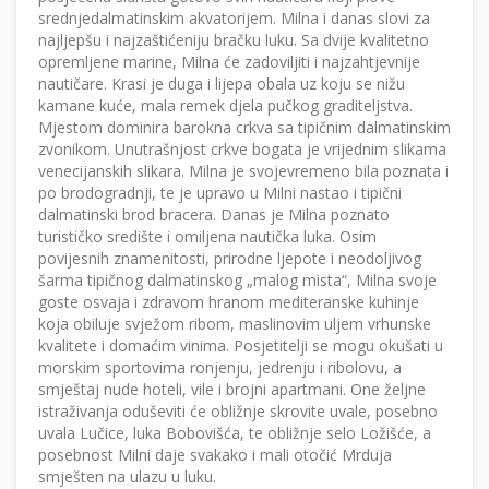
srednjedalmatinskim akvatorijem. Milna i danas slovi za
najljepšu i najzaštićeniju bračku luku. Sa dvije kvalitetno
opremljene marine, Milna će zadoviljiti i najzahtjevnije
nautičare. Krasi je duga i lijepa obala uz koju se nižu
kamane kuće, mala remek djela pučkog graditeljstva.
Mjestom dominira barokna crkva sa tipičnim dalmatinskim
zvonikom. Unutrašnjost crkve bogata je vrijednim slikama
venecijanskih slikara. Milna je svojevremeno bila poznata i
po brodogradnji, te je upravo u Milni nastao i tipični
dalmatinski brod bracera. Danas je Milna poznato
turističko središte i omiljena nautička luka. Osim
povijesnih znamenitosti, prirodne ljepote i neodoljivog
šarma tipičnog dalmatinskog „malog mista“, Milna svoje
goste osvaja i zdravom hranom mediteranske kuhinje
koja obiluje svježom ribom, maslinovim uljem vrhunske
kvalitete i domaćim vinima. Posjetitelji se mogu okušati u
morskim sportovima ronjenju, jedrenju i ribolovu, a
smještaj nude hoteli, vile i brojni apartmani. One željne
istraživanja oduševiti će obližnje skrovite uvale, posebno
uvala Lučice, luka Bobovišća, te obližnje selo Ložišće, a
posebnost Milni daje svakako i mali otočić Mrduja
smješten na ulazu u luku.