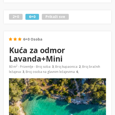
2+0
6+0
Prikaži sve
6+0 Osoba
Kuća za odmor
Lavanda+Mini
2
80 m
- Prizemlje - Broj soba:
3
, Broj kupaonica:
2
, Broj bračnih
ležajeva:
3
, Broj osoba na glavnim ležajevima:
6
,