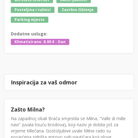
Posteljina i ručnici
Završno čišćenje
Parking mjesto
Dodatne usluge:
Klimatizirano: 8.00 € - Dan
Inspiracija za vaš odmor
Zašto Milna?
Na zapadnoj obali Brača smjestila se Milna, "Valle di mille
navi" (uvala tisuću brodova), koji naziv je dobila još za
vrijeme Mlečana. Gostoljubive uvale Milne rado su
posjećena sidrišta gotovo svih nautičara koji plove