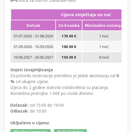
6+0
Kuća za odmor Lavanda+Mini
Cijena smještaja na noć
Datum
Za 6 osoba
Minimalno noćenja
01.07.2026 - 31.08.2026
170.00 €
1 noć
Bi
01.09.2026 - 10.09.2026
160.00 €
1 noć
Bi
10.06.2027 - 30.06.2027
150.00 €
4 noći
Bi
Uvjeti iznajmljivanja
Za potvrdu rezervacije potrebno je platiti akontaciju od
0
%
od ukupne cijene.
Djeca do 2 godine starosti oslobođena su plaćanja.
Boravišna pristojba: 1.00€ po osobi dnevno.
Dolazak:
od 15:00 do 16:00
Odlazak:
do 10:00
Uključeno u cijenu:
Wireless Internet
Kućni ljubimci