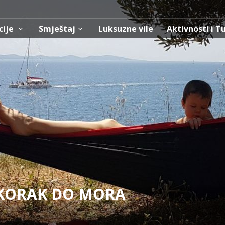
cije
Smještaj
Luksuzne vile
Aktivnosti i T
 KORAK DO MORA