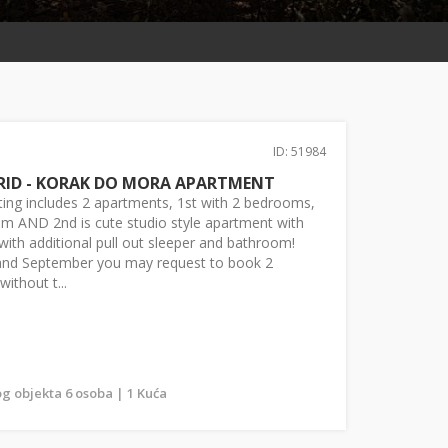
ID: 51984
RID - KORAK DO MORA APARTMENT
ting includes 2 apartments, 1st with 2 bedrooms,
oom AND 2nd is cute studio style apartment with
th additional pull out sleeper and bathroom!
and September you may request to book 2
thout t...
g objekta 6 osoba | 1 Kuća