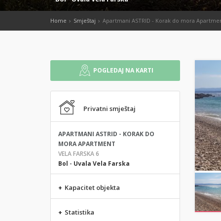
Home
Smještaj
Apartmani ASTRID - Korak do mora Apartme
POGLEDAJ NA KARTI
Privatni smještaj
APARTMANI ASTRID - KORAK DO
MORA APARTMENT
VELA FARSKA 6
Bol
-
Uvala Vela Farska
+
Kapacitet objekta
+
Statistika