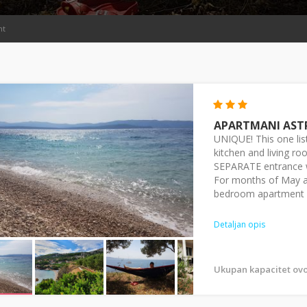
nt
APARTMANI AST
UNIQUE! This one lis
kitchen and living r
SEPARATE entrance wi
For months of May 
bedroom apartment wi
Detaljan opis
Ukupan kapacitet ovo