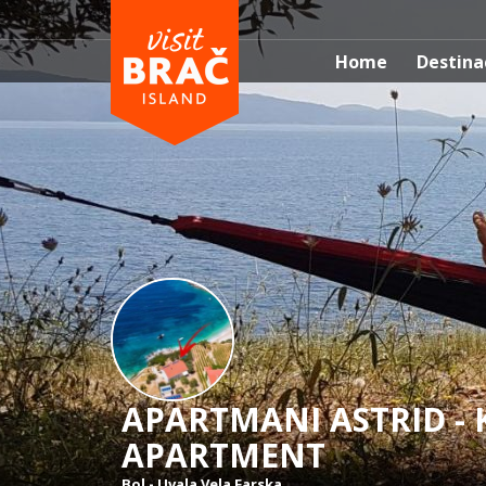
Home
Destina
APARTMANI ASTRID -
APARTMENT
Bol
-
Uvala Vela Farska