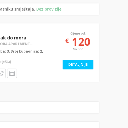
lasniku smještaja.
Bez provizije
Cijene od:
120
rak do mora
€
MORA APARTMENT...
Na noć
oba: 3, Broj kupaonica: 2,
smještaj
DETALJNIJE