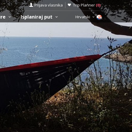
Prijava vlasnika
Trip Planner
(
0
)
ure
Isplaniraj put
Hrvatski