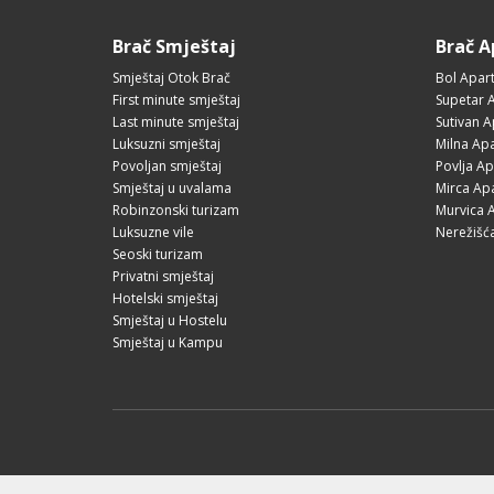
Brač Smještaj
Brač 
Smještaj Otok Brač
Bol Apar
First minute smještaj
Supetar 
Last minute smještaj
Sutivan 
Luksuzni smještaj
Milna Ap
Povoljan smještaj
Povlja A
Smještaj u uvalama
Mirca Ap
Robinzonski turizam
Murvica 
Luksuzne vile
Nerežišć
Seoski turizam
Privatni smještaj
Hotelski smještaj
Smještaj u Hostelu
Smještaj u Kampu