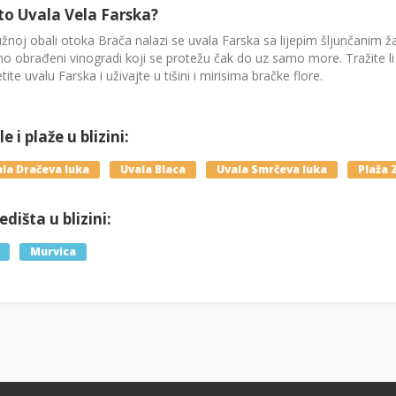
to Uvala Vela Farska?
žnoj obali otoka Brača nalazi se uvala Farska sa lijepim šljunčanim 
o obrađeni vinogradi koji se protežu čak do uz samo more. Tražite l
tite uvalu Farska i uživajte u tišini i mirisima bračke flore.
e i plaže u blizini:
la Dračeva luka
Uvala Blaca
Uvala Smrčeva luka
Plaža 
dišta u blizini:
Murvica