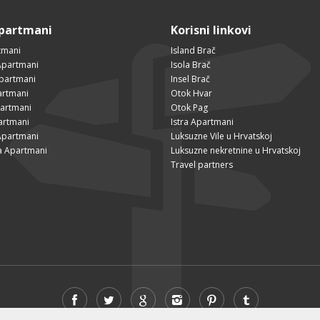
Apartmani
Korisni linkovi
tmani
Island Brač
Apartmani
Isola Brač
Apartmani
Insel Brač
artmani
Otok Hvar
partmani
Otok Pag
artmani
Istra Apartmani
Apartmani
Luksuzne Vile u Hrvatskoj
a Apartmani
Luksuzne nekretnine u Hrvatskoj
Travel partners