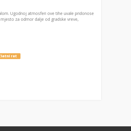
žalom. Ugodnoj atmosferi ove tihe uvale pridonose
i mjesto za odmor dalje od gradske vreve,
Zlatni rat