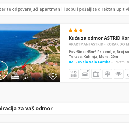
erite odgovarajući apartman ili sobu i pošaljite direktan upit v
Kuća za odmor ASTRID Ko
APARTMANI ASTRID - KORAK DO 
2
Površina: 45m
, Prizemlje, Broj s
Terasa, Kuhinja, More: 20m
Bol
-
Uvala Vela Farska
- Privatni 
+
5+1
piracija za vaš odmor