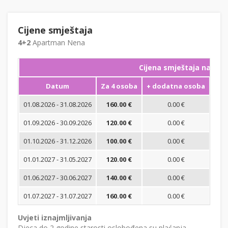
Cijene smještaja
4+2
Apartman Nena
Cijena smještaja na noć
Datum
Za 4 osoba
+ dodatna osoba
Min
01.08.2026 - 31.08.2026
160.00 €
0.00 €
01.09.2026 - 30.09.2026
120.00 €
0.00 €
01.10.2026 - 31.12.2026
100.00 €
0.00 €
01.01.2027 - 31.05.2027
120.00 €
0.00 €
01.06.2027 - 30.06.2027
140.00 €
0.00 €
01.07.2027 - 31.07.2027
160.00 €
0.00 €
Uvjeti iznajmljivanja
Djeca do 2 godine starosti oslobođena su plaćanja.