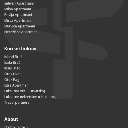
Sutivan Apartmani
Milna Apartmani
Povlja Apartmani
Mirca Apartmani
Murvica Apartmani
Nerežišća Apartmani
Korisni linkovi
Island Brač
Isola Brač
Insel Brač
Otok Hvar
Otok Pag
Istra Apartmani
Luksuzne Vile u Hrvatskoj
Luksuzne nekretnine u Hrvatskoj
Travel partners
About
O otoku Braču