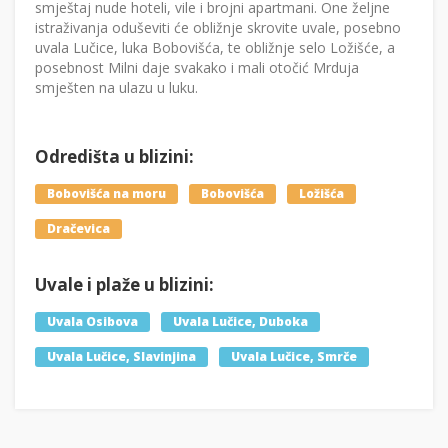
smještaj nude hoteli, vile i brojni apartmani. One željne
istraživanja oduševiti će obližnje skrovite uvale, posebno
uvala Lučice, luka Bobovišća, te obližnje selo Ložišće, a
posebnost Milni daje svakako i mali otočić Mrduja
smješten na ulazu u luku.
Odredišta u blizini:
Bobovišća na moru
Bobovišća
Ložišća
Dračevica
Uvale i plaže u blizini:
Uvala Osibova
Uvala Lučice, Duboka
Uvala Lučice, Slavinjina
Uvala Lučice, Smrče