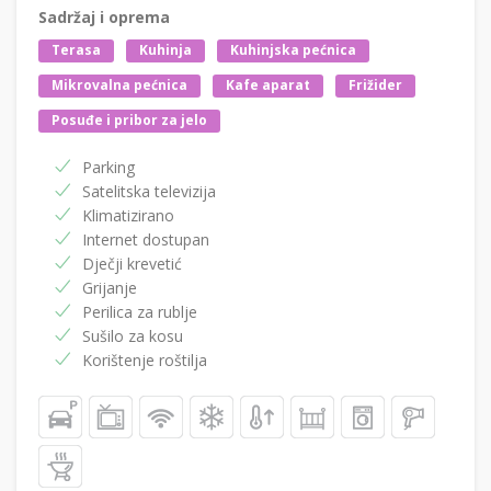
Sadržaj i oprema
Terasa
Kuhinja
Kuhinjska pećnica
Mikrovalna pećnica
Kafe aparat
Frižider
Posuđe i pribor za jelo
Parking
Satelitska televizija
Klimatizirano
Internet dostupan
Dječji krevetić
Grijanje
Perilica za rublje
Sušilo za kosu
Korištenje roštilja