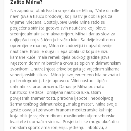
Zašto Milna?
Na zapadnoj obali Brača smjestila se Milna, "Valle di mille
navi" (uvala tisuću brodova), koji naziv je dobila još za
vrijeme Mlečana. Gostoljubive uvale Milne rado su
posjećena sidrišta gotovo svih nautičara koji plove
srednjedalmatinskim akvatorijem. Milna i danas slovi za
najljepšu i najzaštićeniju bračku luku. Sa dvije kvalitetno
opremljene marine, Milna će zadoviljiti i najzahtjevnije
nautičare. Krasi je duga i lijepa obala uz koju se nižu
kamane kuće, mala remek djela pučkog graditeljstva.
Mjestom dominira barokna crkva sa tipičnim dalmatinskim
zvonikom. Unutrašnjost crkve bogata je vrijednim slikama
venecijanskih slikara. Milna je svojevremeno bila poznata i
po brodogradnji, te je upravo u Milni nastao i tipični
dalmatinski brod bracera. Danas je Milna poznato
turističko središte i omiljena nautička luka. Osim
povijesnih znamenitosti, prirodne ljepote i neodoljivog
šarma tipičnog dalmatinskog „malog mista“, Milna svoje
goste osvaja i zdravom hranom mediteranske kuhinje
koja obiluje svježom ribom, maslinovim uljem vrhunske
kvalitete i domaćim vinima. Posjetitelji se mogu okušati u
morskim sportovima ronjenju, jedrenju i ribolovu, a