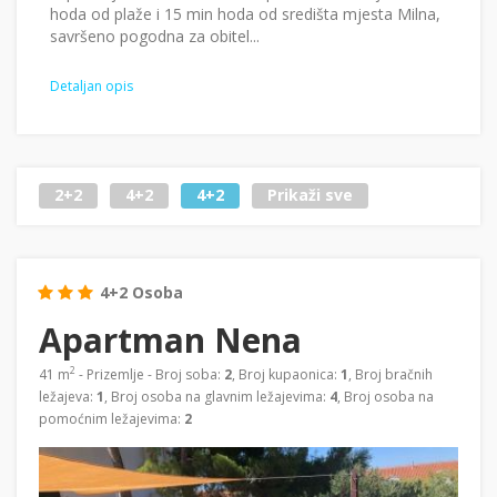
hoda od plaže i 15 min hoda od središta mjesta Milna,
savršeno pogodna za obitel...
Detaljan opis
2+2
4+2
4+2
Prikaži sve
4+2 Osoba
Apartman Nena
2
41 m
- Prizemlje - Broj soba:
2
, Broj kupaonica:
1
, Broj bračnih
ležajeva:
1
, Broj osoba na glavnim ležajevima:
4
, Broj osoba na
pomoćnim ležajevima:
2