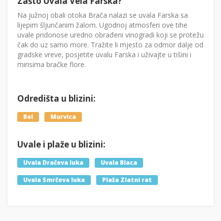
Zašto Uvala Vela Farska?
Na južnoj obali otoka Brača nalazi se uvala Farska sa
lijepim šljunčanim žalom. Ugodnoj atmosferi ove tihe
uvale pridonose uredno obrađeni vinogradi koji se protežu
čak do uz samo more. Tražite li mjesto za odmor dalje od
gradske vreve, posjetite uvalu Farska i uživajte u tišini i
mirisima bračke flore.
Odredišta u blizini:
Bol
Murvica
Uvale i plaže u blizini:
Uvala Dračeva luka
Uvala Blaca
Uvala Smrčeva luka
Plaža Zlatni rat