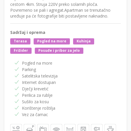
cestom 4km. Struja 220V preko solarnih ploča.
Povremeno se pali i agregat.Apartman se trenutačno
uređuje pa će fotografije biti postavljene naknadno.
Sadržaj i oprema
Terasa
Pogled na more
Kuhinja
Frižider
Posuđe i pribor za jelo
Pogled na more
Parking
Satelitska televizija
Internet dostupan
Dječji krevetić
Perilica za rublje
Sušilo za kosu
Korištenje roštilja
Vez za čamac