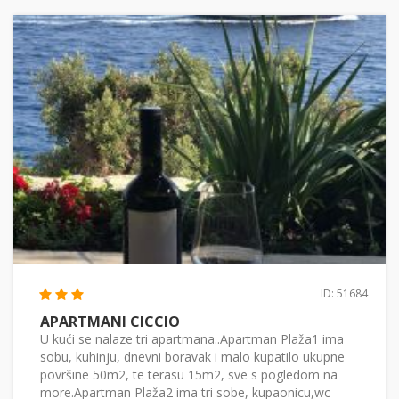
ID: 51684
APARTMANI CICCIO
U kući se nalaze tri apartmana..Apartman Plaža1 ima
sobu, kuhinju, dnevni boravak i malo kupatilo ukupne
površine 50m2, te terasu 15m2, sve s pogledom na
more.Apartman Plaža2 ima tri sobe, kupaonicu,wc