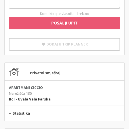
Kontaktirajte vlasnika direktno
POŠALJI UPIT
DODAJ U TRIP PLANNER
Privatni smještaj
APARTMANI CICCIO
Nerežišća 135
Bol
-
Uvala Vela Farska
+
Statistika