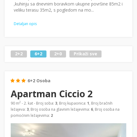
,kuhinju sa dnevnim boravkom ukupne površine 85m2 i
veliku terasu 35m2, s pogledom na mo...
Detaljan opis
2+2
6+2
2+0
Prikaži sve
6+2 Osoba
Apartman Ciccio 2
2
90 m
- 2. kat - Broj soba:
3
, Broj kupaonica:
1
, Broj bračnih
ležajeva:
3
, Broj osoba na glavnim ležajevima:
6
, Broj osoba na
pomoćnim ležajevima:
2