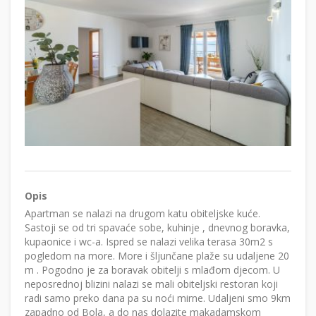
Opis
Apartman se nalazi na drugom katu obiteljske kuće.
Sastoji se od tri spavaće sobe, kuhinje , dnevnog boravka,
kupaonice i wc-a. Ispred se nalazi velika terasa 30m2 s
pogledom na more. More i šljunčane plaže su udaljene 20
m . Pogodno je za boravak obitelji s mlađom djecom. U
neposrednoj blizini nalazi se mali obiteljski restoran koji
radi samo preko dana pa su noći mirne. Udaljeni smo 9km
zapadno od Bola, a do nas dolazite makadamskom