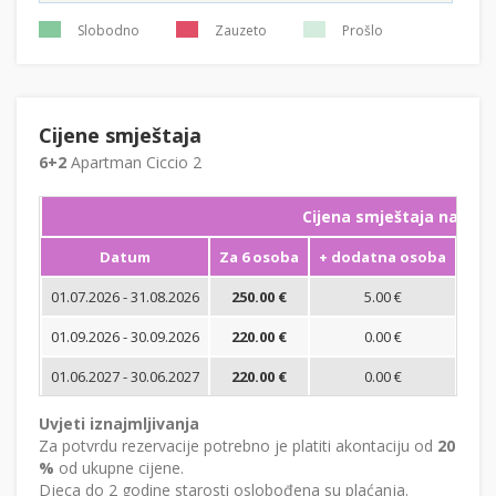
Slobodno
Zauzeto
Prošlo
Cijene smještaja
6+2
Apartman Ciccio 2
Cijena smještaja na noć
Datum
Za 6 osoba
+ dodatna osoba
Min
01.07.2026 - 31.08.2026
250.00 €
5.00 €
01.09.2026 - 30.09.2026
220.00 €
0.00 €
01.06.2027 - 30.06.2027
220.00 €
0.00 €
Uvjeti iznajmljivanja
Za potvrdu rezervacije potrebno je platiti akontaciju od
20
%
od ukupne cijene.
Djeca do 2 godine starosti oslobođena su plaćanja.