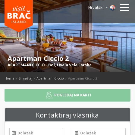
Hrvatski
Apartman Ciccio 2
APARTMANI CICCIO
-
Bol
,
Uvala Vela Farska
Home
Smještaj
Apartmani Ciccio
Apartman Ciccio 2
POGLEDAJ NA KARTI
Kontaktiraj vlasnika