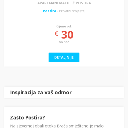
APARTMANI MATULIĆ POSTIRA
Postira
- Privatni smještaj
Cijene od:
30
€
Na noć
DETALJNIJE
Inspiracija za vaš odmor
Zašto Postira?
Na sjevernoj obali otoka Brača smješteno je malo