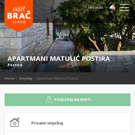
Hrvatski
APARTMANI MATULIĆ POSTIRA
Postira
Home
Smještaj
Apartmani Matulić Postira
POGLEDAJ NA KARTI
Privatni smještaj