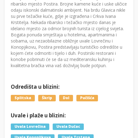
ribarsko mjesto Postira. Brojne kamene kuće i uske uličice
odaju iskonski dalmatinski ambijent. Na brdu Glavica nikle
su prve težačke kuće, gdje je izgrađena i Crkva Ivana
Krstitelja. Nekada ribarsko i težačko mjesto danas je
idelano mjesto za odmor brojnih turista iz cijelog svijeta.
Bogata ponuda smještaja u hotelima, apartmanima i
sobama, uz nezaobilazne obližnje uvale Lovrečinu i
Konopjikovu, Postira predstavljaju turističko odredište u
kojem ćete odmoriti i tijelo i duh. Postirski restorani i
konobe pobrinuti će se da uz mediteransku kuhinju i
kvalitetna bračka vina vaš doživljaj bude potpun.
Odredišta u blizini:
Splitska
Škrip
Dol
Pučišća
Uvale i plaže u blizini:
Uvala Lovrečina
Uvala Dučac
Uvala Konopjikova
Uvala Trstena