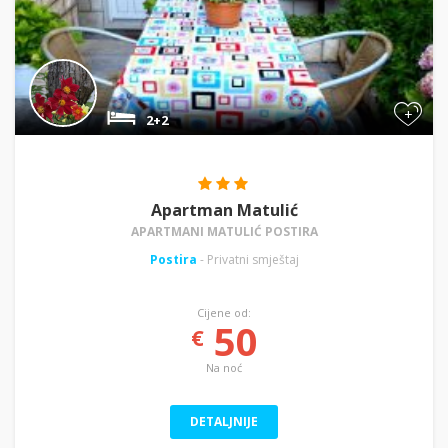
+
2+2
Apartman Matulić
APARTMANI MATULIĆ POSTIRA
Postira
- Privatni smještaj
Cijene od:
50
€
Na noć
DETALJNIJE