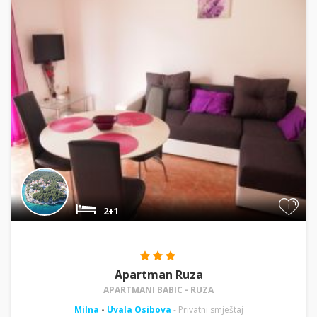
+
2+1
Apartman Ruza
APARTMANI BABIC - RUZA
Milna
-
Uvala Osibova
- Privatni smještaj