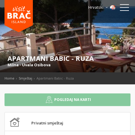
Hrvatski
APARTMANI BABIC - RUZA
Milna
-
Uvala Osibova
Home
Smještaj
Apartmani Babic - Ruza
POGLEDAJ NA KARTI
Privatni smještaj