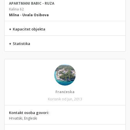
APARTMANI BABIC - RUZA
Kalina 62
Milna
-
Uvala Osibova
+
Kapacitet objekta
+
Statistika
Franćeska
Korisnik od Jun, 2013
Kontakt osoba govori:
Hrvatski, Engleski