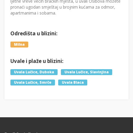
ljetne vreve većih bračkih mjesta, u uvali Osibova možete
pronaći ugodan smještaj u brojnim kućama za odmor,
apartmanima i sobama.
Odredišta u blizini:
Milna
Uvale i plaže u blizini:
Uvala Lučice, Duboka
Uvala Lučice, Slavinjina
Uvala Lučice, Smrče
Uvala Blaca