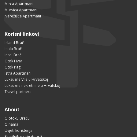
Mirca Apartmani
Murvica Apartmani
Nerežišća Apartmani
Korisni linkovi
Island Brač
Isola Brač
Insel Brač
Otok Hvar
Otok Pag
Istra Apartmani
Luksuzne Vile u Hrvatskoj
Luksuzne nekretnine u Hrvatskoj
Travel partners
About
O otoku Braču
O nama
Uvjeti korištenja
Pravilnik o privatnosti