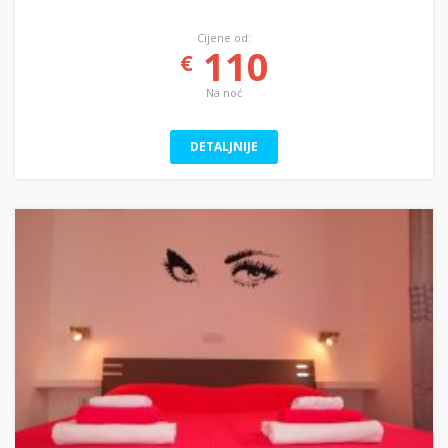
Cijene od:
110
€
Na noć
DETALJNIJE