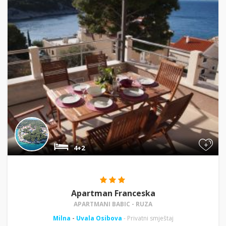
+
4+2
Apartman Franceska
APARTMANI BABIC - RUZA
Milna
-
Uvala Osibova
- Privatni smještaj