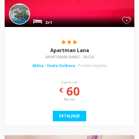
+
2+1
Apartman Lana
APARTMANI BABIC - RUZA
Milna
-
Uvala Osibova
- Privatni smještaj
Cijene od:
60
€
Na noć
DETALJNIJE