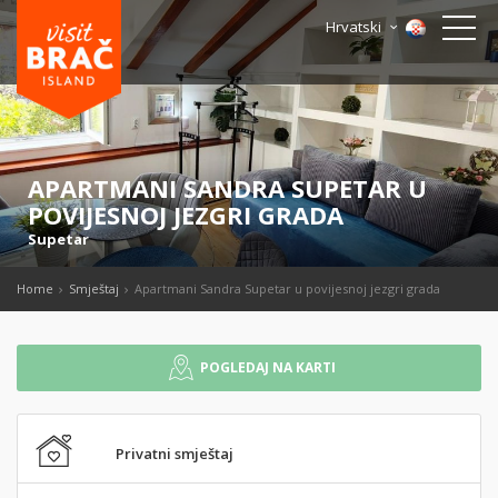
Hrvatski
APARTMANI SANDRA SUPETAR U
POVIJESNOJ JEZGRI GRADA
Supetar
Home
Smještaj
Apartmani Sandra Supetar u povijesnoj jezgri grada
POGLEDAJ NA KARTI
Privatni smještaj