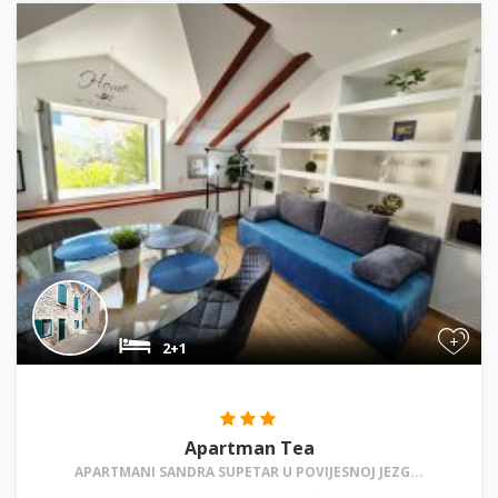
+
2+1
Apartman Tea
APARTMANI SANDRA SUPETAR U POVIJESNOJ JEZG...