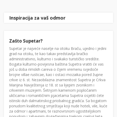
Inspiracija za vaš odmor
Zašto Supetar?
Supetar je najveće naselje na otoku Braču, ujedno i jedini
grad na otoku, te kao takav predstavlja bračko
administrativno, kulturno i svakako turističko središte.
Bogata kulturno-povijesna baština Supetra vratiti će vas
još u doba rimskih careva o čijem vremenu svjedoče
brojne villae rusticae, kao i ostaci mozaika pored župne
crkve iz 6. st. Nezaobilazna znamenitost Supetra je Crkva
Marijina Navještenja iz 18. st sa lijepim zvonikom i
crkvenim muzejem. Šetnjom kamenom popločanim
uličicama i romanitičnim pjacetama Supetra osjetiti ćete
istinski duh dalmatinskog priobalnog gradića. Sa bogatom
ponudom kvalitetnog smještaja koji nude hoteli, vile, kuće
za odmor i apartmani, te raznovrsnom ugostiteljskom
ponudom i zabavnim događanjima tijekom cijelog ljeta,