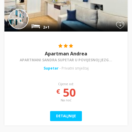
+
2+1
Apartman Andrea
APARTMANI SANDRA SUPETAR U POVIJESNOJ JEZG...
Supetar
- Privatni smještaj
Cijene od:
50
€
Na noć
DETALJNIJE