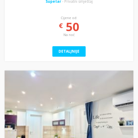
Supetar
- Privatni smještaj
Cijene od:
50
€
Na noć
DETALJNIJE