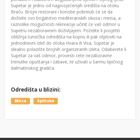
Supetar je jedno od najposjećenijih središta na otoku
Braču. Brojni restorani i konobe pobrinuti će se da
doživite svo bogatstvo mediteranskih okusa i mirisa, a
raznolike mogućnosti rekreacije učinit će vaš odmor u
Supetru nezaboravnim doživljajem. Poželite li posjetiti
obližnja turistčka odredišta na kopnu ili pak otploviti na
jednodnevni izlet do otoka Hvara ili Visa, Supetar je
idealno polazište brojnih organiziranih izleta. Odaberete li
Supetar za vaš odmor, provesti ćete nezaboravne
trenutke opuštanja i zabave, te uživati u šarmu tipičnog
dalmatinskog gradića.
Odredišta u blizini:
Mirca
Splitska