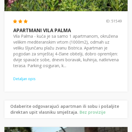
ID: 51549
APARTMANI VILA PALMA
Vila Palma - kuća je sa samo 1 apartmanom, okružena
velikim mediteranskim vrtom (1000m2), odmah uz
veliku šljunčanu plažu zvanu Bistrica. Apartman je
pogodan za smještaj 4-člane obitelji, dobro opremljen:
dvije spavaće sobe, dnevni boravak, kuhinja, natkrivena
terasa. Parking osiguran, k...
Detaljan opis
Odaberite odgovarajući apartman ili sobu i pošaljite
direktan upit vlasniku smještaja.
Bez provizije