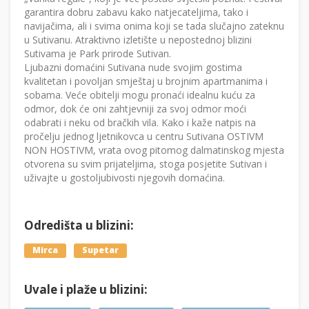
garantira dobru zabavu kako natjecateljima, tako i
navijačima, ali i svima onima koji se tada slučajno zateknu
u Sutivanu. Atraktivno izletište u nepostednoj blizini
Sutivama je Park prirode Sutivan.
Ljubazni domaćini Sutivana nude svojim gostima
kvalitetan i povoljan smještaj u brojnim apartmanima i
sobama. Veće obitelji mogu pronaći idealnu kuću za
odmor, dok će oni zahtjevniji za svoj odmor moći
odabrati i neku od bračkih vila. Kako i kaže natpis na
pročelju jednog ljetnikovca u centru Sutivana OSTIVM
NON HOSTIVM, vrata ovog pitomog dalmatinskog mjesta
otvorena su svim prijateljima, stoga posjetite Sutivan i
uživajte u gostoljubivosti njegovih domaćina.
Odredišta u blizini:
Mirca
Supetar
Uvale i plaže u blizini: