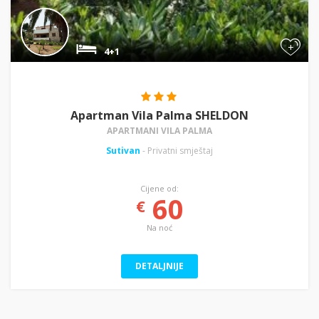
+
4+1
Apartman Vila Palma SHELDON
APARTMANI VILA PALMA
Sutivan
- Privatni smještaj
Cijene od:
60
€
Na noć
DETALJNIJE