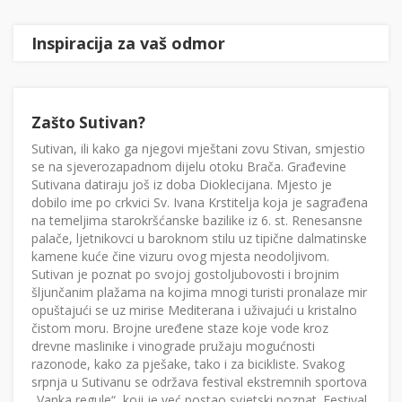
Inspiracija za vaš odmor
Zašto Sutivan?
Sutivan, ili kako ga njegovi mještani zovu Stivan, smjestio
se na sjeverozapadnom dijelu otoku Brača. Građevine
Sutivana datiraju još iz doba Dioklecijana. Mjesto je
dobilo ime po crkvici Sv. Ivana Krstitelja koja je sagrađena
na temeljima starokršćanske bazilike iz 6. st. Renesansne
palače, ljetnikovci u baroknom stilu uz tipične dalmatinske
kamene kuće čine vizuru ovog mjesta neodoljivom.
Sutivan je poznat po svojoj gostoljubovosti i brojnim
šljunčanim plažama na kojima mnogi turisti pronalaze mir
opuštajući se uz mirise Mediterana i uživajući u kristalno
čistom moru. Brojne uređene staze koje vode kroz
drevne maslinike i vinograde pružaju mogućnosti
razonode, kako za pješake, tako i za bicikliste. Svakog
srpnja u Sutivanu se održava festival ekstremnih sportova
„Vanka regule“, koji je već postao svjetski poznat. Festival