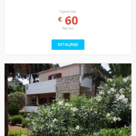
Cijene od:
60
€
Na noć
DETALJNIJE