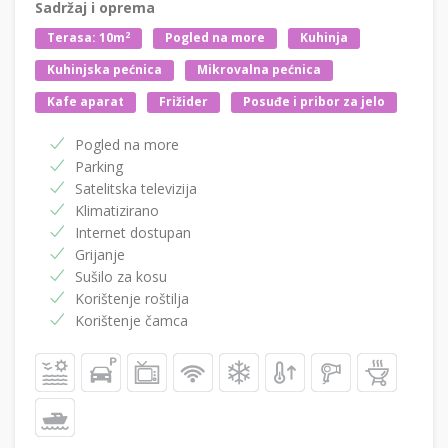
Sadržaj i oprema
2
Terasa: 10m
Pogled na more
Kuhinja
Kuhinjska pećnica
Mikrovalna pećnica
Kafe aparat
Frižider
Posuđe i pribor za jelo
Pogled na more
Parking
Satelitska televizija
Klimatizirano
Internet dostupan
Grijanje
Sušilo za kosu
Korištenje roštilja
Korištenje čamca