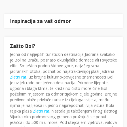
Inspiracija za vaš odmor
Zašto Bol?
Jedna od najljepših turističkih destinacija Jadrana svakako
je Bol na Braču, poznato okupljalište domaće ali i svjetske
elite. Smješten podno Vidove gore, najvišeg vrha
jadranskih otoka, poznat po najatraktivnijoj plaži Jadrana
Zlatni rat
, uz brojne kulturno-povijesne znamenitosti Bol
je uvijek rado posjećena destinacija. Prirodne lijepote,
ugodna i blaga klima, te kristalno čisto more čine Bol
poželnim mjestom za odmor tijekom cijele godine. Brojne
predivne plaže privlače turiste iz cijeloga svijeta, među
njima je najljepša i ujedno najprepoznatljivija vizura Bola
rajska plaža
Zlatni rat
. Nastala je taloženjem finog zlatnog
šljunka oko podmorskog grebena pružajući se poput
ježičca i do 500 m u more. Pod utejcajem vjetrova, valova