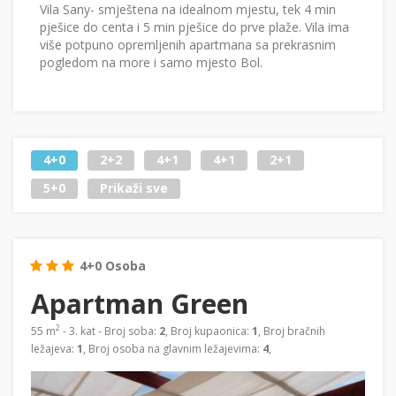
Vila Sany- smještena na idealnom mjestu, tek 4 min
pješice do centa i 5 min pješice do prve plaže. Vila ima
više potpuno opremljenih apartmana sa prekrasnim
pogledom na more i samo mjesto Bol.
4+0
2+2
4+1
4+1
2+1
5+0
Prikaži sve
4+0 Osoba
Apartman Green
2
55 m
- 3. kat - Broj soba:
2
, Broj kupaonica:
1
, Broj bračnih
ležajeva:
1
, Broj osoba na glavnim ležajevima:
4
,