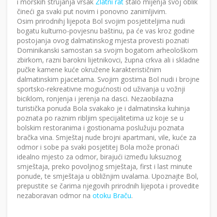
i morskih strujanja vršak
Zlatni rat
stalo mijenja svoj oblik
čineći ga svaki put novim i ponovno zanimljivim.
Osim prirodnihj lijepota Bol svojim posjetiteljima nudi
bogatu kulturno-povjesnu baštinu, pa će vas kroz godine
postojanja ovog dalmatinskog mjesta provesti poznati
Dominikanski samostan sa svojm bogatom arheološkom
zbirkom, razni barokni lijetnikovci, župna crkva ali i skladne
pučke kamene kuće okružene karakterističnim
dalmatinskim pjacetama. Svojim gostima Bol nudi i brojne
sportsko-rekreativne mogućnosti od uživanja u vožnji
biciklom, ronjenja i jerenja na dasci. Nezaobilazna
turistička ponuda Bola svakako je i dalmatinska kuhinja
poznata po raznim ribljim specijalitetima uz koje se u
bolskim restoranima i gostionama poslužuju poznata
bračka vina. Smještaj nude brojni apartmani, vile, kuće za
odmor i sobe pa svaki posjetitej Bola može pronaći
idealno mjesto za odmor, birajući između luksuznog
smještaja, preko povoljnog smještaja, first i last minute
ponude, te smještaja u obližnjim uvalama. Upoznajte Bol,
prepustite se čarima njegovih prirodnih lijepota i provedite
nezaboravan odmor na
otoku Braču
.