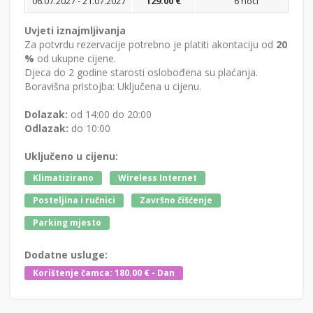
06.07.2027 - 21.07.2027
129.00 €
6 noći
Bi
Uvjeti iznajmljivanja
Za potvrdu rezervacije potrebno je platiti akontaciju od
20
%
od ukupne cijene.
Djeca do 2 godine starosti oslobođena su plaćanja.
Boravišna pristojba: Uključena u cijenu.
Dolazak:
od 14:00 do 20:00
Odlazak:
do 10:00
Uključeno u cijenu:
Klimatizirano
Wireless Internet
Posteljina i ručnici
Završno čišćenje
Parking mjesto
Dodatne usluge:
Korištenje čamca: 180.00 € - Dan