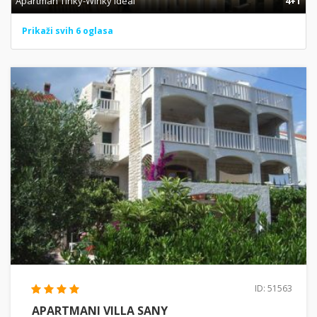
Apartman Tinky-Winky ideal
4+1
Prikaži svih 6 oglasa
ID: 51563
APARTMANI VILLA SANY