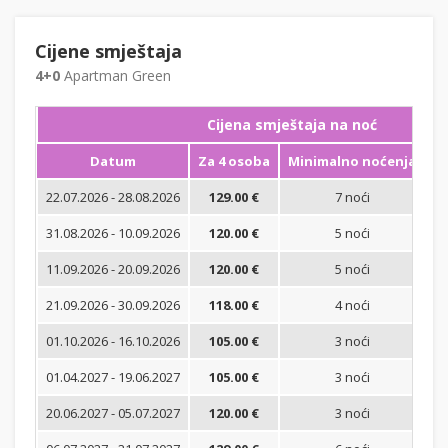
Cijene smještaja
4+0
Apartman Green
Cijena smještaja na noć
Datum
Za 4 osoba
Minimalno noćenja
22.07.2026 - 28.08.2026
129.00 €
7 noći
Bi
31.08.2026 - 10.09.2026
120.00 €
5 noći
Bi
11.09.2026 - 20.09.2026
120.00 €
5 noći
Bi
21.09.2026 - 30.09.2026
118.00 €
4 noći
Bi
01.10.2026 - 16.10.2026
105.00 €
3 noći
Bi
01.04.2027 - 19.06.2027
105.00 €
3 noći
Bi
20.06.2027 - 05.07.2027
120.00 €
3 noći
Bi