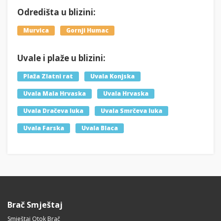
Odredišta u blizini:
Murvica
Gornji Humac
Uvale i plaže u blizini:
Plaža Zlatni rat
Uvala Konjska
Uvala Mala Hrvaska
Uvala Hrvaska
Uvala Dračeva luka
Uvala Smrčeva luka
Uvala Farska
Uvala Blaca
Brač Smještaj
Smještaj Otok Brač