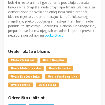
bolskim restoranima i gostionama poslužuju poznata
bračka vina. Smještaj nude brojni apartmani, vile, kuće za
odmor i sobe pa svaki posjetitej Bola može pronaći
idealno mjesto za odmor, birajući između luksuznog
smještaja, preko povoljnog smještaja, first i last minute
ponude, te smještaja u obližnjim uvalama. Upoznajte Bol,
prepustite se čarima njegovih prirodnih lijepota i provedite
nezaboravan odmor na
otoku Braču
.
Uvale i plaže u blizini:
Plaža Zlatni rat
Uvala Konjska
Uvala Mala Hrvaska
Uvala Hrvaska
Uvala Dračeva luka
Uvala Smrčeva luka
Uvala Farska
Uvala Blaca
Odredišta u blizini: