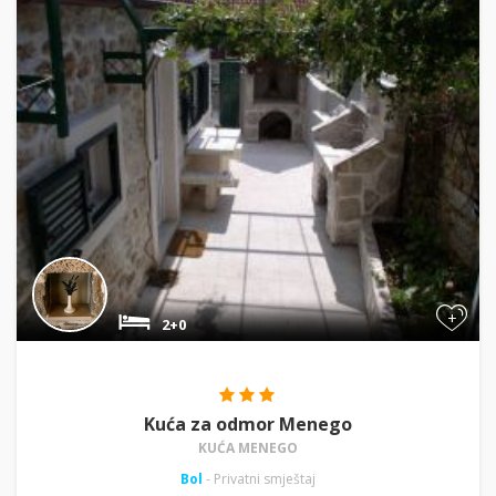
+
2+0
Kuća za odmor Menego
KUĆA MENEGO
Bol
- Privatni smještaj