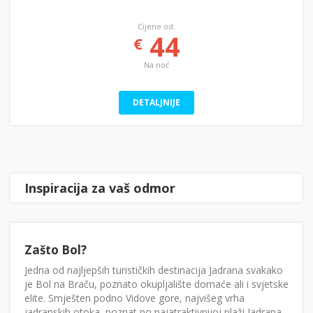
Cijene od:
44
€
Na noć
DETALJNIJE
Inspiracija za vaš odmor
Zašto Bol?
Jedna od najljepših turističkih destinacija Jadrana svakako
je Bol na Braču, poznato okupljalište domaće ali i svjetske
elite. Smješten podno Vidove gore, najvišeg vrha
jadranskih otoka, poznat po najatraktivnijoj plaži Jadrana