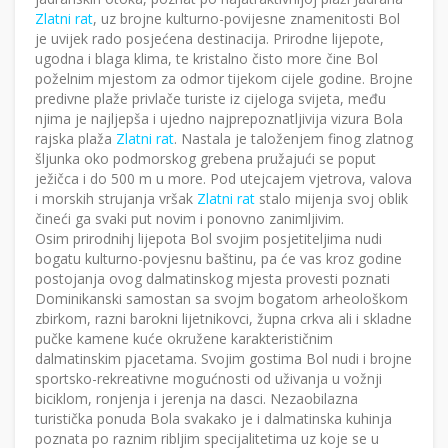
Zlatni rat
, uz brojne kulturno-povijesne znamenitosti Bol
je uvijek rado posjećena destinacija. Prirodne lijepote,
ugodna i blaga klima, te kristalno čisto more čine Bol
poželnim mjestom za odmor tijekom cijele godine. Brojne
predivne plaže privlače turiste iz cijeloga svijeta, među
njima je najljepša i ujedno najprepoznatljivija vizura Bola
rajska plaža
Zlatni rat
. Nastala je taloženjem finog zlatnog
šljunka oko podmorskog grebena pružajući se poput
ježičca i do 500 m u more. Pod utejcajem vjetrova, valova
i morskih strujanja vršak
Zlatni rat
stalo mijenja svoj oblik
čineći ga svaki put novim i ponovno zanimljivim.
Osim prirodnihj lijepota Bol svojim posjetiteljima nudi
bogatu kulturno-povjesnu baštinu, pa će vas kroz godine
postojanja ovog dalmatinskog mjesta provesti poznati
Dominikanski samostan sa svojm bogatom arheološkom
zbirkom, razni barokni lijetnikovci, župna crkva ali i skladne
pučke kamene kuće okružene karakterističnim
dalmatinskim pjacetama. Svojim gostima Bol nudi i brojne
sportsko-rekreativne mogućnosti od uživanja u vožnji
biciklom, ronjenja i jerenja na dasci. Nezaobilazna
turistička ponuda Bola svakako je i dalmatinska kuhinja
poznata po raznim ribljim specijalitetima uz koje se u