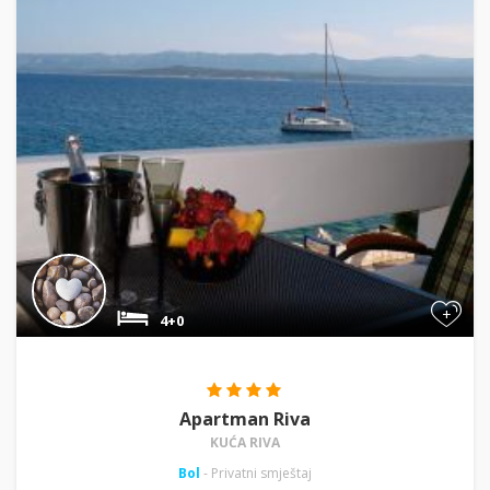
+
4+0
Apartman Riva
KUĆA RIVA
Bol
- Privatni smještaj