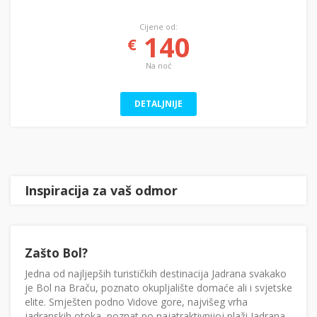
Cijene od:
140
€
Na noć
DETALJNIJE
Inspiracija za vaš odmor
Zašto Bol?
Jedna od najljepših turističkih destinacija Jadrana svakako
je Bol na Braču, poznato okupljalište domaće ali i svjetske
elite. Smješten podno Vidove gore, najvišeg vrha
jadranskih otoka, poznat po najatraktivnijoj plaži Jadrana