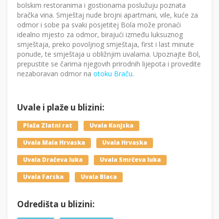
bolskim restoranima i gostionama poslužuju poznata
bračka vina. Smještaj nude brojni apartmani, vile, kuće za
odmor i sobe pa svaki posjetitej Bola može pronaći
idealno mjesto za odmor, birajući između luksuznog
smještaja, preko povoljnog smještaja, first i last minute
ponude, te smještaja u obližnjim uvalama. Upoznajte Bol,
prepustite se čarima njegovih prirodnih lijepota i provedite
nezaboravan odmor na
otoku Braču
.
Uvale i plaže u blizini:
Plaža Zlatni rat
Uvala Konjska
Uvala Mala Hrvaska
Uvala Hrvaska
Uvala Dračeva luka
Uvala Smrčeva luka
Uvala Farska
Uvala Blaca
Odredišta u blizini: