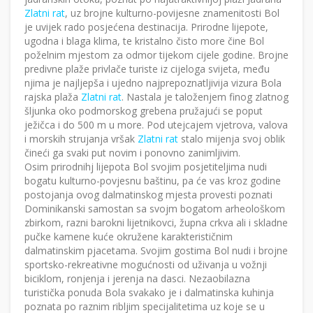
Zlatni rat
, uz brojne kulturno-povijesne znamenitosti Bol
je uvijek rado posjećena destinacija. Prirodne lijepote,
ugodna i blaga klima, te kristalno čisto more čine Bol
poželnim mjestom za odmor tijekom cijele godine. Brojne
predivne plaže privlače turiste iz cijeloga svijeta, među
njima je najljepša i ujedno najprepoznatljivija vizura Bola
rajska plaža
Zlatni rat
. Nastala je taloženjem finog zlatnog
šljunka oko podmorskog grebena pružajući se poput
ježičca i do 500 m u more. Pod utejcajem vjetrova, valova
i morskih strujanja vršak
Zlatni rat
stalo mijenja svoj oblik
čineći ga svaki put novim i ponovno zanimljivim.
Osim prirodnihj lijepota Bol svojim posjetiteljima nudi
bogatu kulturno-povjesnu baštinu, pa će vas kroz godine
postojanja ovog dalmatinskog mjesta provesti poznati
Dominikanski samostan sa svojm bogatom arheološkom
zbirkom, razni barokni lijetnikovci, župna crkva ali i skladne
pučke kamene kuće okružene karakterističnim
dalmatinskim pjacetama. Svojim gostima Bol nudi i brojne
sportsko-rekreativne mogućnosti od uživanja u vožnji
biciklom, ronjenja i jerenja na dasci. Nezaobilazna
turistička ponuda Bola svakako je i dalmatinska kuhinja
poznata po raznim ribljim specijalitetima uz koje se u