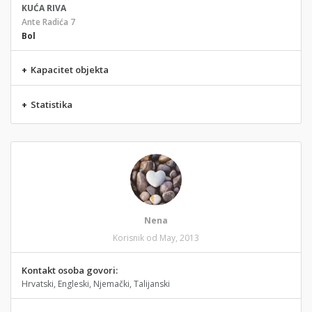
KUĆA RIVA
Ante Radića 7
Bol
+
Kapacitet objekta
+
Statistika
Nena
Korisnik od May, 2013
Kontakt osoba govori:
Hrvatski, Engleski, Njemački, Talijanski