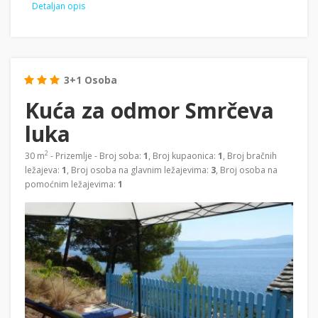
Detaljan opis
3+1 Osoba
Kuća za odmor Smrčeva
luka
2
30 m
- Prizemlje - Broj soba:
1
, Broj kupaonica:
1
, Broj bračnih
ležajeva:
1
, Broj osoba na glavnim ležajevima:
3
, Broj osoba na
pomoćnim ležajevima:
1