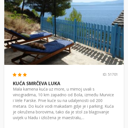
ID: 51701
KUĆA SMRČEVA LUKA
Mala kamena kuća uz more, u mirnoj uvali s
vinogradima, 10 km zapadno od Bola, između Murvice
i Vele Farske. Prve kuće su na udaljenosti od 200
metara. Do kuće vodi makadam gdje je i parking. Kuća
je okružena borovima, tako da je stol za blagovanje
uvijek u hladu i izložena je maestralu,...