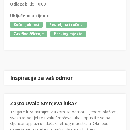
Odlazak:
do 10:00
Uključeno u cijenu:
Kućni ljubimci
Posteljina i ručnici
Završno čišćenje
Parking mjesto
Inspiracija za vaš odmor
Zašto Uvala Smrčeva luka?
Tragate li za mirnijim kutkom za odmor i lijepom plažom,
svakako posjetite uvalu Smrčeva luka i opustite se na
šljunčanoj plaži uz dašak ljetnog maestrala. Okrijepu i
osvježenje možete pronaći u dvama obližnjim