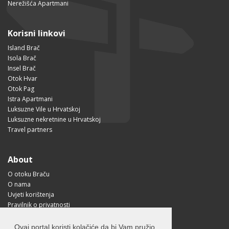
Nerežišća Apartmani
Korisni linkovi
Island Brač
Isola Brač
Insel Brač
Otok Hvar
Otok Pag
Istra Apartmani
Luksuzne Vile u Hrvatskoj
Luksuzne nekretnine u Hrvatskoj
Travel partners
About
O otoku Braču
O nama
Uvjeti korištenja
Pravilnik o privatnosti
Korisne informacije
Kako doći na Brač?
Ovaj portal koristi kolačiće da bi Vam pružio