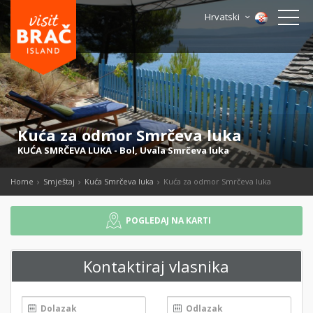
Hrvatski
Kuća za odmor Smrčeva luka
KUĆA SMRČEVA LUKA
-
Bol
,
Uvala Smrčeva luka
Home
Smještaj
Kuća Smrčeva luka
Kuća za odmor Smrčeva luka
POGLEDAJ NA KARTI
Kontaktiraj vlasnika