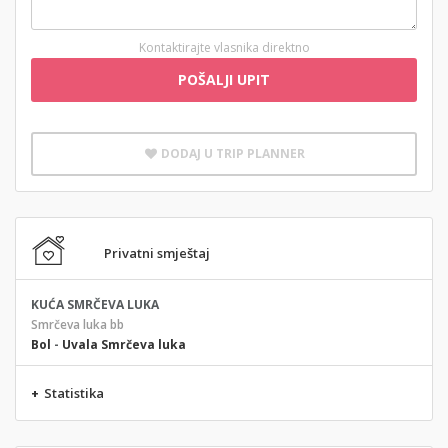
Kontaktirajte vlasnika direktno
POŠALJI UPIT
DODAJ U TRIP PLANNER
Privatni smještaj
KUĆA SMRČEVA LUKA
Smrčeva luka bb
Bol
-
Uvala Smrčeva luka
+
Statistika