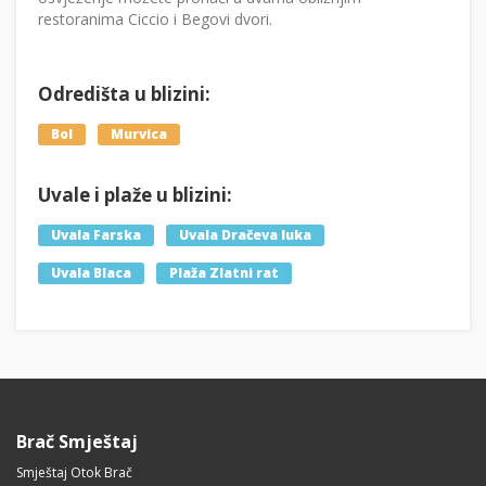
restoranima Ciccio i Begovi dvori.
Odredišta u blizini:
Bol
Murvica
Uvale i plaže u blizini:
Uvala Farska
Uvala Dračeva luka
Uvala Blaca
Plaža Zlatni rat
Brač Smještaj
Smještaj Otok Brač