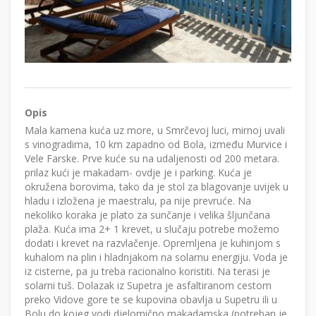
Opis
Mala kamena kuća uz more, u Smrčevoj luci, mirnoj uvali
s vinogradima, 10 km zapadno od Bola, između Murvice i
Vele Farske. Prve kuće su na udaljenosti od 200 metara.
prilaz kući je makadam- ovdje je i parking. Kuća je
okružena borovima, tako da je stol za blagovanje uvijek u
hladu i izložena je maestralu, pa nije prevruće. Na
nekoliko koraka je plato za sunčanje i velika šljunčana
plaža. Kuća ima 2+ 1 krevet, u slučaju potrebe možemo
dodati i krevet na razvlačenje. Opremljena je kuhinjom s
kuhalom na plin i hladnjakom na solarnu energiju. Voda je
iz cisterne, pa ju treba racionalno koristiti. Na terasi je
solarni tuš. Dolazak iz Supetra je asfaltiranom cestom
preko Vidove gore te se kupovina obavlja u Supetru ili u
Bolu do kojeg vodi djelomično makadamska (potreban je