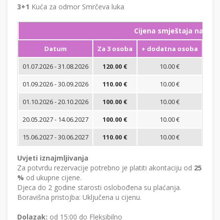
3+1
Kuća za odmor Smrčeva luka
Cijena smještaja na noć
Datum
Za 3 osoba
+ dodatna osoba
Min
01.07.2026 - 31.08.2026
120.00 €
10.00 €
01.09.2026 - 30.09.2026
110.00 €
10.00 €
01.10.2026 - 20.10.2026
100.00 €
10.00 €
20.05.2027 - 14.06.2027
100.00 €
10.00 €
15.06.2027 - 30.06.2027
110.00 €
10.00 €
Uvjeti iznajmljivanja
Za potvrdu rezervacije potrebno je platiti akontaciju od
25
%
od ukupne cijene.
Djeca do 2 godine starosti oslobođena su plaćanja.
Boravišna pristojba: Uključena u cijenu.
Dolazak:
od 15:00 do Fleksibilno