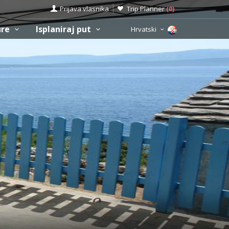
Prijava vlasnika
Trip Planner
(
0
)
ure
Isplaniraj put
Hrvatski