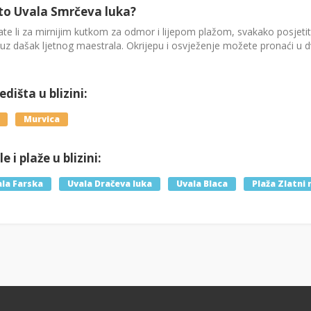
to Uvala Smrčeva luka?
te li za mirnijim kutkom za odmor i lijepom plažom, svakako posjetit
 uz dašak ljetnog maestrala. Okrijepu i osvježenje možete pronaći u d
dišta u blizini:
Murvica
e i plaže u blizini:
la Farska
Uvala Dračeva luka
Uvala Blaca
Plaža Zlatni 