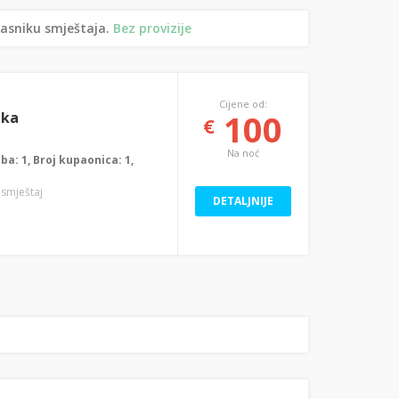
lasniku smještaja.
Bez provizije
Cijene od:
100
uka
€
Na noć
oba: 1, Broj kupaonica: 1,
i smještaj
DETALJNIJE