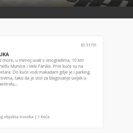
ID: 51701
LUKA
 more, u mirnoj uvali s vinogradima, 10 km
eđu Murvice i Vele Farske. Prve kuće su na
etara. Do kuće vodi makadam gdje je i parking.
ovima, tako da je stol za blagovanje uvijek u
estralu,...
g objekta 4 osoba | 1 Kuća