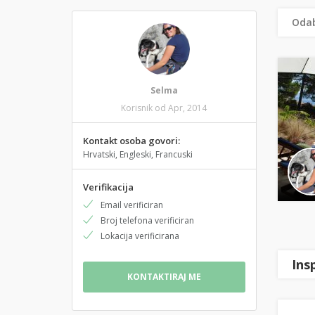
Odab
Selma
Korisnik od Apr, 2014
Kontakt osoba govori:
Hrvatski, Engleski, Francuski
Verifikacija
Email verificiran
Broj telefona verificiran
Lokacija verificirana
Ins
KONTAKTIRAJ ME