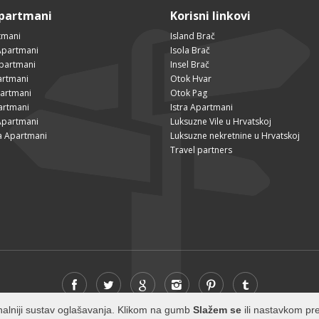
Apartmani
Korisni linkovi
tmani
Island Brač
Apartmani
Isola Brač
Apartmani
Insel Brač
artmani
Otok Hvar
partmani
Otok Pag
artmani
Istra Apartmani
Apartmani
Luksuzne Vile u Hrvatskoj
a Apartmani
Luksuzne nekretnine u Hrvatskoj
Travel partners
cionalniji sustav oglašavanja. Klikom na gumb
Slažem se
ili nastavkom pre
© 2026 Visit-Brac.com - All rights reserved