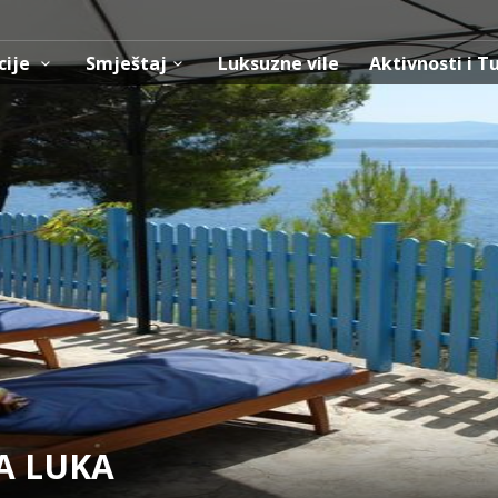
cije
Smještaj
Luksuzne vile
Aktivnosti i T
A LUKA