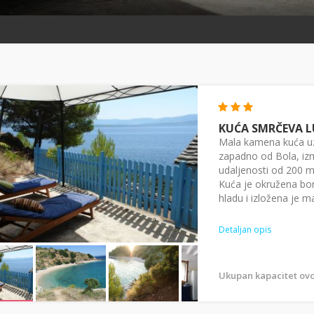
KUĆA SMRČEVA 
Mala kamena kuća uz
zapadno od Bola, izm
udaljenosti od 200 m
Kuća je okružena bor
hladu i izložena je ma
Detaljan opis
Ukupan kapacitet ovo