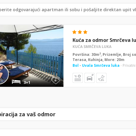
erite odgovarajući apartman ili sobu i pošaljite direktan upit v
Kuća za odmor Smrčeva l
KUĆA SMRČEVA LUKA
2
Površina: 30m
, Prizemlje, Broj s
Terasa, Kuhinja, More: 20m
Bol
-
Uvala Smrčeva luka
- Privatn
+
3+1
piracija za vaš odmor