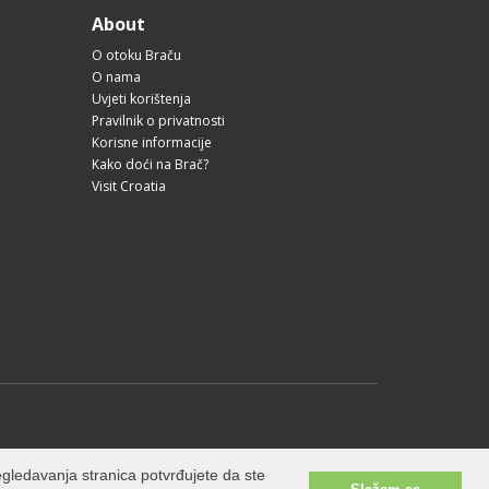
About
O otoku Braču
O nama
Uvjeti korištenja
Pravilnik o privatnosti
Korisne informacije
Kako doći na Brač?
Visit Croatia
gledavanja stranica potvrđujete da ste