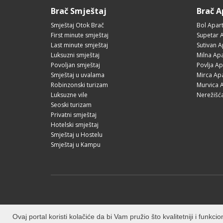
Brač Smještaj
Brač 
Smještaj Otok Brač
Bol Apar
First minute smještaj
Supetar 
Last minute smještaj
Sutivan 
Luksuzni smještaj
Milna Ap
Povoljan smještaj
Povlja A
Smještaj u uvalama
Mirca Ap
Robinzonski turizam
Murvica 
Luksuzne vile
Nerežišć
Seoski turizam
Privatni smještaj
Hotelski smještaj
Smještaj u Hostelu
Smještaj u Kampu
Ovaj portal koristi kolačiće da bi Vam pružio što kvalitetniji i funk