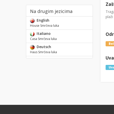
Zaš
Na drugim jezicima
Traga
plaži
English
House Smrčeva luka
Italiano
Odre
Casa Smrčeva luka
Bol
Deutsch
Haus Smrčeva luka
Uval
Uva