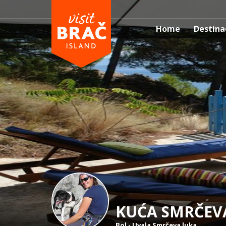
Home
Destina
KUĆA SMRČEV
Bol
-
Uvala Smrčeva luka