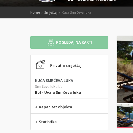
Home
Smještaj
Kuća Smrčeva luka
POGLEDAJ NA KARTI
Privatni smještaj
KUĆA SMRČEVA LUKA
Smrčeva luka bb
Bol
-
Uvala Smrčeva luka
+
Kapacitet objekta
+
Statistika