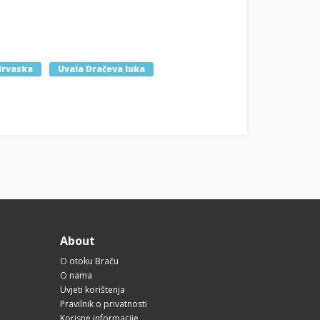
Hrvaska
Uvala Dračeva luka
About
O otoku Braču
O nama
Uvjeti korištenja
Pravilnik o privatnosti
Korisne informacije