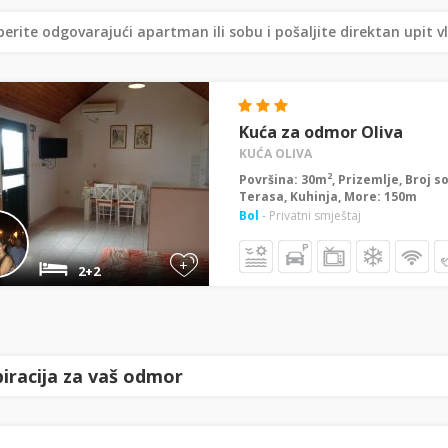
erite odgovarajući apartman ili sobu i pošaljite direktan upit v
Kuća za odmor Oliva
KUĆA OLIVA
2
Površina: 30m
, Prizemlje, Broj s
Terasa, Kuhinja, More: 150m
Bol
- Privatni smještaj
+
2+2
piracija za vaš odmor