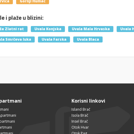
rvica
Gornji Humac
e i plaže u blizini:
ža Zlatni rat
Uvala Konjska
Uvala Mala Hrvaska
Uvala 
la Smrčeva luka
Uvala Farska
Uvala Blaca
Apartmani
Korisni linkovi
tmani
Island Brač
Apartmani
Isola Brač
Apartmani
Insel Brač
artmani
Otok Hvar
partmani
Otok Pag