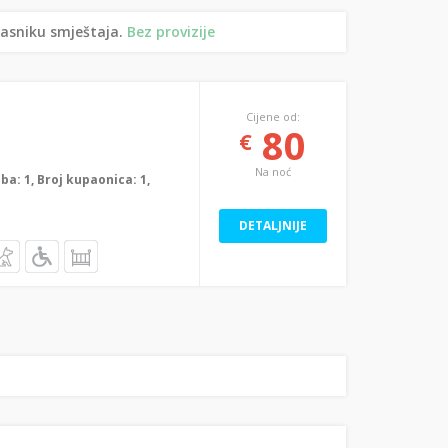
lasniku smještaja.
Bez provizije
Cijene od:
80
€
Na noć
oba: 1, Broj kupaonica: 1,
DETALJNIJE