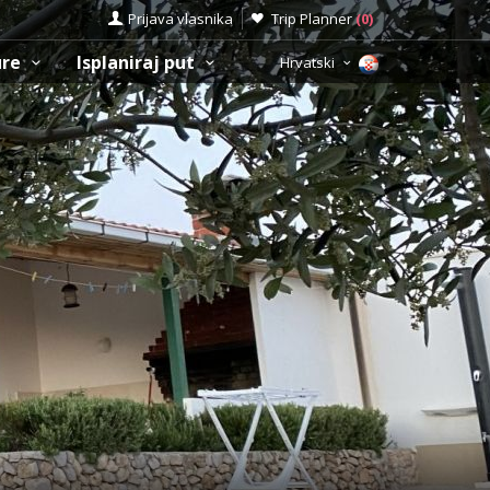
Prijava vlasnika
Trip Planner
(
0
)
ure
Isplaniraj put
Hrvatski