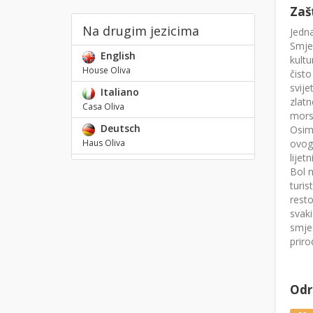
Zaš
Na drugim jezicima
Jedna
Smješ
English
kultu
House Oliva
čisto
svije
Italiano
zlatn
Casa Oliva
mors
Deutsch
Osim 
ovog
Haus Oliva
lijet
Bol n
turis
resto
svaki
smješ
priro
Odre