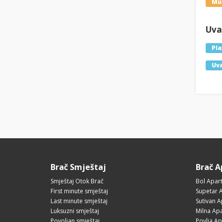
Mu
Uval
Pla
Uva
Brač Smještaj
Brač 
Smještaj Otok Brač
Bol Apar
First minute smještaj
Supetar 
Last minute smještaj
Sutivan 
Luksuzni smještaj
Milna Ap
Povoljan smještaj
Povlja A