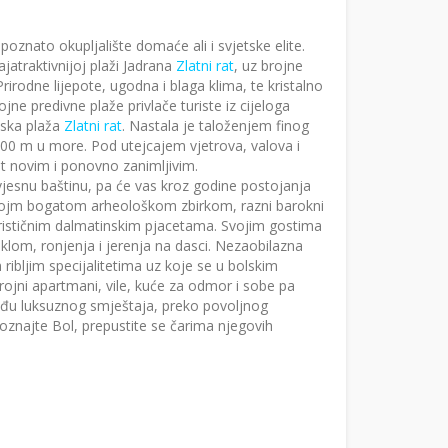
poznato okupljalište domaće ali i svjetske elite.
atraktivnijoj plaži Jadrana
Zlatni rat
, uz brojne
irodne lijepote, ugodna i blaga klima, te kristalno
e predivne plaže privlače turiste iz cijeloga
ajska plaža
Zlatni rat
. Nastala je taloženjem finog
00 m u more. Pod utejcajem vjetrova, valova i
ut novim i ponovno zanimljivim.
vjesnu baštinu, pa će vas kroz godine postojanja
vojm bogatom arheološkom zbirkom, razni barokni
erističnim dalmatinskim pjacetama. Svojim gostima
iklom, ronjenja i jerenja na dasci. Nezaobilazna
ribljim specijalitetima uz koje se u bolskim
ojni apartmani, vile, kuće za odmor i sobe pa
eđu luksuznog smještaja, preko povoljnog
poznajte Bol, prepustite se čarima njegovih