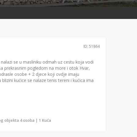
ID: 51864
nalazi se u masliniku odmah uz cestu koja vodi
i sa prekrasnim pogledom na more i otok Hvar,
odrasle osobe + 2 djece koji ovdje imaju
blizini kućice se nalaze tenis tereni i kućica ima
g objekta 4 osoba | 1 Kuća