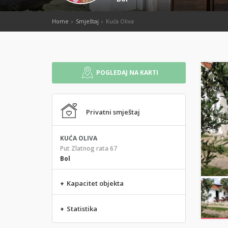
Home
Smještaj
Kuća Oliva
POGLEDAJ NA KARTI
Privatni smještaj
KUĆA OLIVA
Put Zlatnog rata 67
Bol
+
Kapacitet objekta
+
Statistika