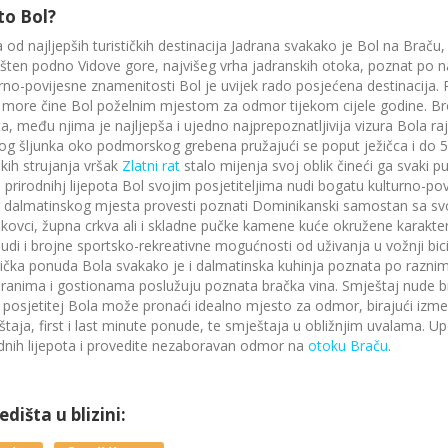
to Bol?
 od najljepših turističkih destinacija Jadrana svakako je Bol na Braču, 
ten podno Vidove gore, najvišeg vrha jadranskih otoka, poznat po naj
rno-povijesne znamenitosti Bol je uvijek rado posjećena destinacija. Pr
 more čine Bol poželnim mjestom za odmor tijekom cijele godine. Brojn
ta, među njima je najljepša i ujedno najprepoznatljivija vizura Bola r
og šljunka oko podmorskog grebena pružajući se poput ježičca i do 5
kih strujanja vršak
Zlatni rat
stalo mijenja svoj oblik čineći ga svaki p
prirodnihj lijepota Bol svojim posjetiteljima nudi bogatu kulturno-po
 dalmatinskog mjesta provesti poznati Dominikanski samostan sa s
nikovci, župna crkva ali i skladne pučke kamene kuće okružene karakt
udi i brojne sportsko-rekreativne mogućnosti od uživanja u vožnji bic
tička ponuda Bola svakako je i dalmatinska kuhinja poznata po raznim 
ranima i gostionama poslužuju poznata bračka vina. Smještaj nude br
 posjetitej Bola može pronaći idealno mjesto za odmor, birajući izm
taja, first i last minute ponude, te smještaja u obližnjim uvalama. U
dnih lijepota i provedite nezaboravan odmor na
otoku Braču
.
dišta u blizini: