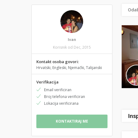
Odab
Ivan
Korisnik od Dec, 2015
Kontakt osoba govori:
Hrvatski, Engleski, Njemački, Talijanski
Verifikacija
Email verificiran
Broj telefona verificiran
Lokacija verificirana
Ins
KONTAKTIRAJ ME